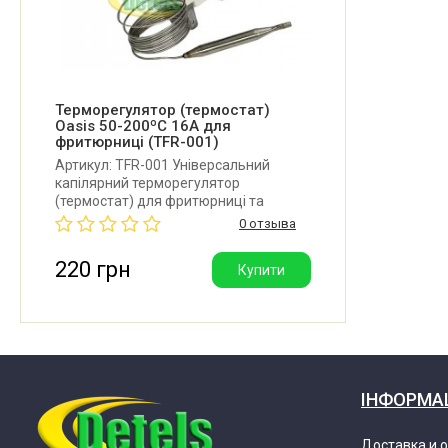
Терморегулятор (термостат)
Oasis 50-200ºC 16A для
фритюрниці (TFR-001)
Артикул: TFR-001 Універсальний
капілярний терморегулятор
(термостат) для фритюрниці та
чебуречниці. Довжина капіляра: 1000
0 отзыва
мм. Довжина трубки: 57 мм. Діаметр
трубки: 6 мм. Температурний
220 грн
Купити
діапазон: 50-200 ºC. Максимальний
робочий струм: 16A. Виробник: Oasis
(Китай).
ІНФОРМА
Доставка и 