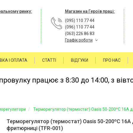
ральному ринку:
Магазин на Героїв праці:
(095) 110 77 44
(096) 110 77 44
(063) 226 86 83
Графік роботи
ВКА І ОПЛАТА
СТАТТІ
ВІДГУКИ
ПРО НАС
ровулку працює з 8:30 до 14:00, з вівт
морегулятори
Терморегулятор (термостат) Oasis 50-200ºC 16A 
Терморегулятор (термостат) Oasis 50-200ºC 16A
фритюрниці (TFR-001)