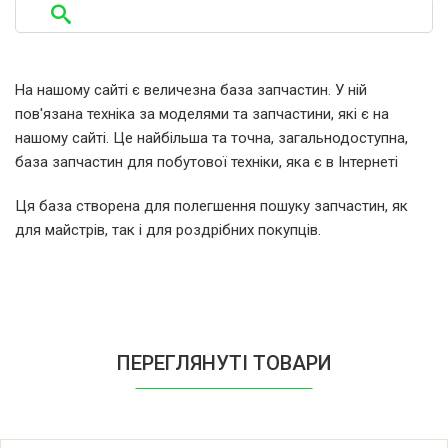
Indesit Ariston C602M(W)EU F022353
03223530000
На нашому сайті є величезна база запчастин. У ній
пов'язана техніка за моделями та запчастини, які є на
Indesit Ariston C602M.3(W)EU F029356
нашому сайті. Це найбільша та точна, загальнодоступна,
03293560000
база запчастин для побутової техніки, яка є в Інтернеті
Ця база створена для полегшення пошуку запчастин, як
Indesit Ariston C602P(A)EU F022354
для майстрів, так і для роздрібних покупців.
03223540000
Indesit Ariston G04M7 DUM0408451
Indesit Ariston G0MEGR 03048590200
ПЕРЕГЛЯНУТІ ТОВАРИ
F005467
Indesit Ariston G0MEGR 03054670000