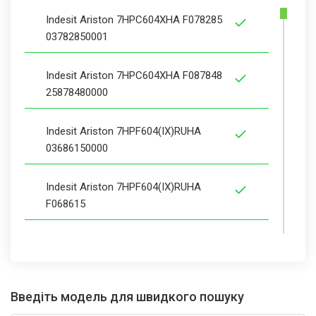
Indesit Ariston 7HPC604XHA F078285
03782850001
Indesit Ariston 7HPC604XHA F087848
25878480000
Indesit Ariston 7HPF604(IX)RUHA
03686150000
Indesit Ariston 7HPF604(IX)RUHA
F068615
Indesit Ariston C502E(W) F022326
03223260000
Введіть модель для швидкого пошуку
Indesit Ariston C502E(W)R F022606
03226060000