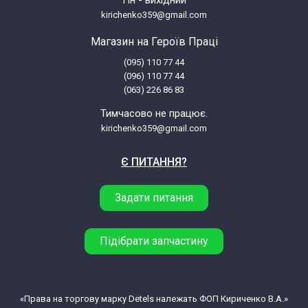
Пн - вихідний
25676120000
kirichenko359@gmail.com
Магазин на Героїв Праці
Indesit Ariston K1E1WRS F081076
(095) 110 77 44
25810760000
(096) 110 77 44
(063) 226 86 83
Indesit Ariston K603M(W)/GR F023097
Тимчасово не працює.
03230970100
kirichenko359@gmail.com
Indesit Ariston K603M.C(W)/GR F029355
Є ПИТАННЯ?
03293550000
Задати питання
Indesit Ariston
K603M.C(W)/GR03293550100
Підібрати запчастину
Indesit Ariston K6E52(W)/GR
25339710100
«Права на торгову марку Detels належать ФОП Кириченко В.А.»