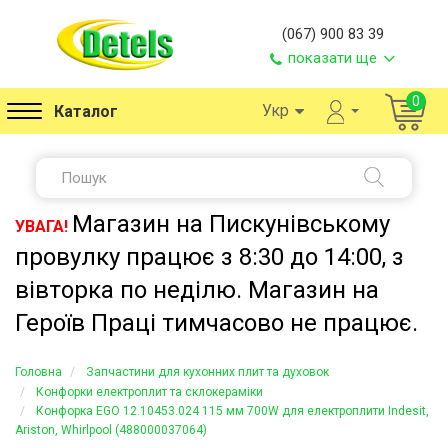
(067) 900 83 39
показати ще
0
Укр
Каталог
Магазин на Пискунівському
УВАГА!
провулку працює з 8:30 до 14:00, з
вівторка по неділю. Магазин на
Героїв Праці тимчасово не працює.
Головна
Запчастини для кухонних плит та духовок
Конфорки електроплит та склокераміки
Конфорка EGO 12.10453.024 115 мм 700W для електроплити Indesit,
Ariston, Whirlpool (488000037064)