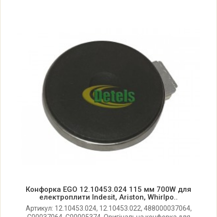
Indesit Ariston G0MEGR 03054670100
Indesit Ariston G0MEGR 03054670200
Indesit Ariston G0MEGR F004859
03048590100
Indesit Ariston G504E3 03021190200
Indesit Ariston G504E3 F002119
03021190100
Indesit Ariston G504E3.EW F015706
03157060000
Конфорка EGO 12.10453.024 115 мм 700W для
електроплити Indesit, Ariston, Whirlpo..
Артикул: 12.10453.024, 12.10453.022, 488000037064,
Indesit Ariston G504E3R F014683
C00037064, C00005374. Оригінальна конфорка для