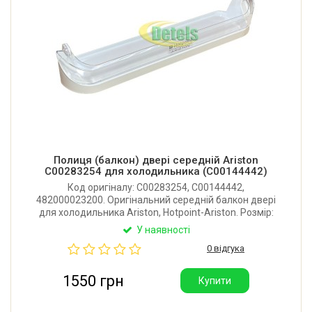
Полиця (балкон) двері середній Ariston
C00283254 для холодильника (C00144442)
Код оригіналу: C00283254, C00144442,
482000023200. Оригінальний середній балкон двері
для холодильника Ariston, Hotpoint-Ariston. Розмір:
445x105 мм. Виробник: Італія.
У наявності
0 відгука
1550 грн
Купити