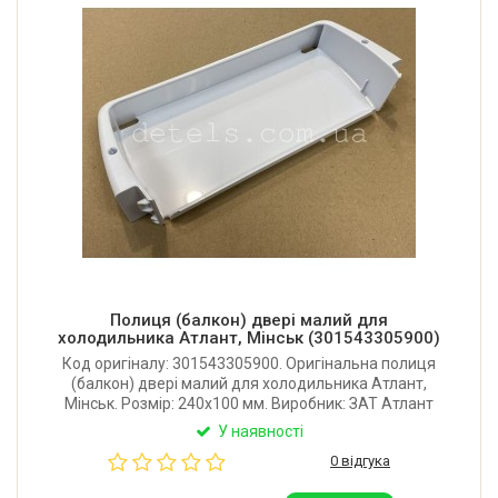
Полиця (балкон) двері малий для
холодильника Атлант, Мінськ (301543305900)
Код оригіналу: 301543305900. Оригінальна полиця
(балкон) двері малий для холодильника Атлант,
Мінськ. Розмір: 240x100 мм. Виробник: ЗАТ Атлант
(Республіка Білорусь).
У наявності
0 відгука