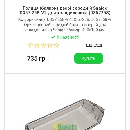
Полиця (балкон) двері середній Snaige
D357.258-V2 для холодильника (D357258)
Код оригіналу: D357.258-V2, D357258, D357258-V.
Оригінальний середній балкон дверей для
холодильника Snaige. Розмір: 480×100 мм.
Виробник: Литва.
У наявності
0 відгука
735 грн
Купити