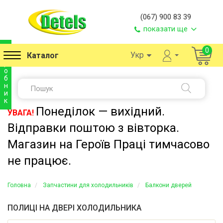
(067) 900 83 39
показати ще
в
0
Укр
Каталог
и
р
о
б
н
и
к
Понеділок — вихідний.
УВАГА!
Відправки поштою з вівторка.
Магазин на Героїв Праці тимчасово
не працює.
Головна
Запчастини для холодильників
Балкони дверей
ПОЛИЦІ НА ДВЕРІ ХОЛОДИЛЬНИКА