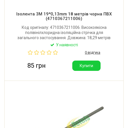
Ізолента 3М 19*0,13mm 18 метрів чорна ПВХ
(4710367211006)
Код оригіналу: 4710367211006. Високоякісна
полівінілхлоридна ізоляційна стрічка для
загального застосування. Довжина: 18,29 метрів
(20 ярдів). Ширина: 19 мм. Товщина: 0,13 мм.
У наявності
Міцність на розрив: >20 Н/10 мм. Колір: чорний.
0 відгука
Виробник: 3М (Китай).
85 грн
Купити