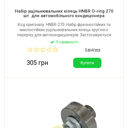
Набір ущільнювальних кілець HNBR O-ring 270
шт. для автомобільного кондиціонера
Код оригіналу: HNBR-270. Набір фреоностійких та
маслостійких ущільнювальних кілець круглого
перерізу для автокондиціонерів. Застосовуються
для запобігання витоку фреону в місцях з'єднання
У наявності
магістралі. У наборі 270 шт. (18 розмірів). Виробник:
0 відгука
Китай.
305 грн
Купити