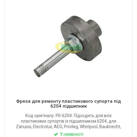
Фреза для ремонту пластикового супорта під
6204 підшипник
Код оригіналу: FR-6204. Підходить для всіх
пластикових супортів із підшипником 6204, для
Zanussi, Electrolux, AEG, Privileg, Whirlpool, Bauknecht,
Indesit, Ariston, Candy. За допомогою фрези та дриля
У наявності