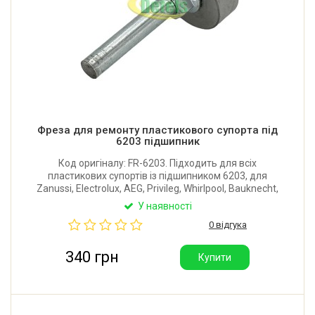
Фреза для ремонту пластикового супорта під
6203 підшипник
Код оригіналу: FR-6203. Підходить для всіх
пластикових супортів із підшипником 6203, для
Zanussi, Electrolux, AEG, Privileg, Whirlpool, Bauknecht,
Indesit, Ariston, Candy. За допомогою фрези та дриля
У наявності
або шуруповерта пластик супорта висвердлюється
0 відгука
на високих обертах.
340 грн
Купити