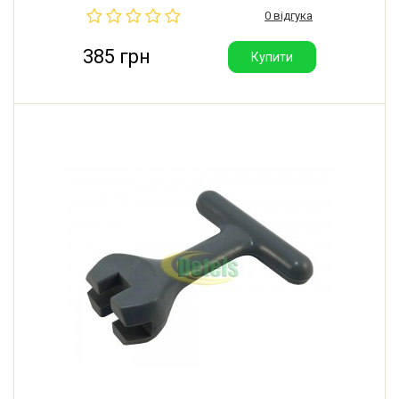
або шуруповерта пластик супорта висвердлюється
0 відгука
на високих обертах.
385 грн
Купити