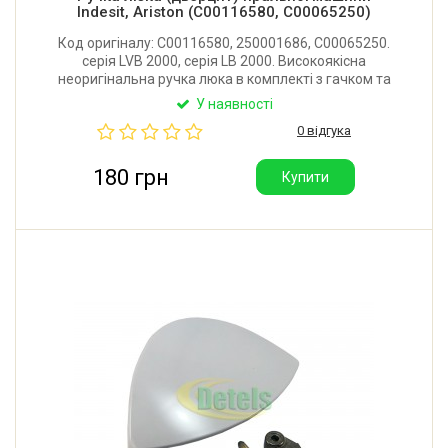
Indesit, Ariston (C00116580, C00065250)
Код оригіналу: C00116580, 250001686, C00065250.
серія LVB 2000, серія LB 2000. Високоякісна
неоригінальна ручка люка в комплекті з гачком та
кріпленням для пральної машини Ariston, Hotpoint-
У наявності
Ariston. Виробник: Китай.
0 відгука
180 грн
Купити