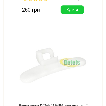
260 грн
Купити
Ручка люка DC64-01948A для пральної