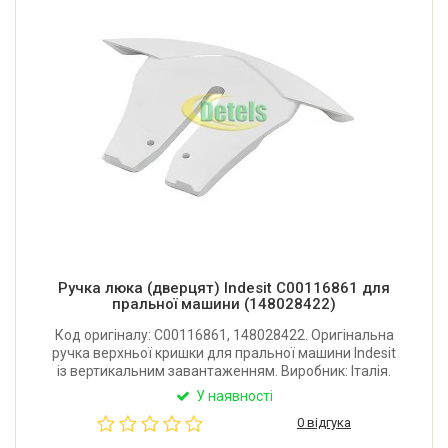
Ручка люка (дверцят) Indesit C00116861 для
пральної машини (148028422)
Код оригіналу: C00116861, 148028422. Оригінальна
ручка верхньої кришки для пральної машини Indesit
із вертикальним завантаженням. Виробник: Італія.
У наявності
0 відгука