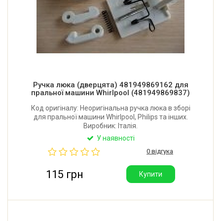
Ручка люка (дверцята) 481949869162 для
пральної машини Whirlpool (481949869837)
Код оригіналу: Неоригінальна ручка люка в зборі
для пральної машини Whirlpool, Philips та інших.
Виробник: Італія.
У наявності
0 відгука
115 грн
Купити