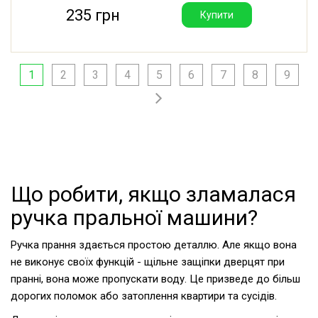
235 грн
Купити
1
2
3
4
5
6
7
8
9
Що робити, якщо зламалася
ручка пральної машини?
Ручка прання здається простою деталлю. Але якщо вона
не виконує своїх функцій - щільне защіпки дверцят при
пранні, вона може пропускати воду. Це призведе до більш
дорогих поломок або затоплення квартири та сусідів.