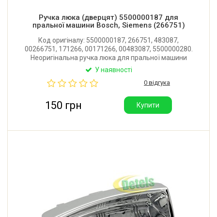
Ручка люка (дверцят) 5500000187 для
пральної машини Bosch, Siemens (266751)
Код оригіналу: 5500000187, 266751, 483087,
00266751, 171266, 00171266, 00483087, 5500000280.
Неоригінальна ручка люка для пральної машини
Bosch, Siemens. Колір: білий. Виробник: Туреччина.
У наявності
0 відгука
150 грн
Купити