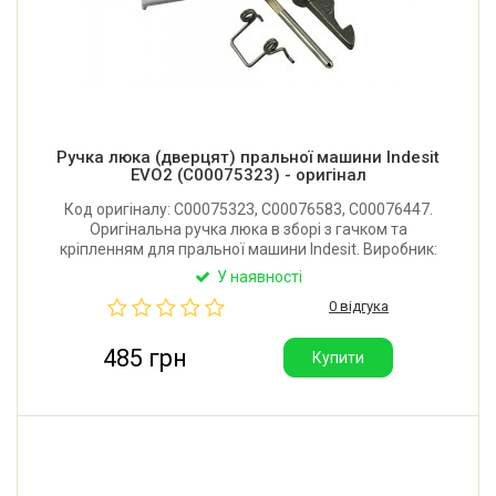
Ручка люка (дверцят) пральної машини Indesit
EVO2 (C00075323) - оригінал
Код оригіналу: C00075323, C00076583, C00076447.
Оригінальна ручка люка в зборі з гачком та
кріпленням для пральної машини Indesit. Виробник:
Італія.
У наявності
0 відгука
485 грн
Купити