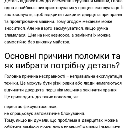
Деталь відноситься до елементів керування машини, і вона
одна з найбільш використовуваних у процесі експлуатації. Її
застосовують, щоб відкрити і закрити дверцята при пранні
та провітрюванні машини. Тому згодом механізм може
зноситися. Але не варто засмучуватися, якщо ручка
зламалася. Ціна на них невисока, а замінити їх можна
самостійно без виклику майстра.
Основні причини поломки та
як вибрати потрібну деталь?
Головна причина несправності – неправильна експлуатація
техніки. Це можуть бути різкі ривки або люди намагаються
відчинити дверцята, перш ніж машинка закінчити прання.
Це призводить до таких поломок, як:
перестає фіксуватися люк;
не спрацьовує автоматичне блокування.
Тому, якщо ви думали, що проблема в дверцятах, можна
обійтися заміною ручки люка пральної машини і зменшити