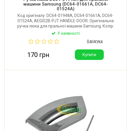
машини Samsung (DC64-01661A, DC64-
01524A)
Код оригіналу: DC64-01948A, DC64-01661A, DC64-
01524A, AEGIS2B-PJT HANDLE-DOOR. Оригінальна
ручка люка для пральної машини Samsung. Колір:
білий.
У наявності
0 відгука
170 грн
Купити