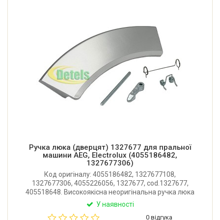
Ручка люка (дверцят) 1327677 для пральної
машини AEG, Electrolux (4055186482,
1327677306)
Код оригіналу: 4055186482, 1327677108,
1327677306, 4055226056, 1327677, cod.1327677,
405518648. Високоякісна неоригінальна ручка люка
для пральної машини Electrolux, AEG. Постачається
У наявності
в комплекті з гачком та кріпленням. Виробник:
0 відгука
Китай.