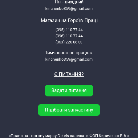
Пн - вихідний
kirichenko359@gmail.com
Магазин на Героїв Праці
(095) 110 77 44
(096) 110 77 44
(063) 226 86 83
Тимчасово не працює.
kirichenko359@gmail.com
Є ПИТАННЯ?
Задати питання
Підібрати запчастину
«Права на торгову марку Detels належать ФОП Кириченко В.А.»