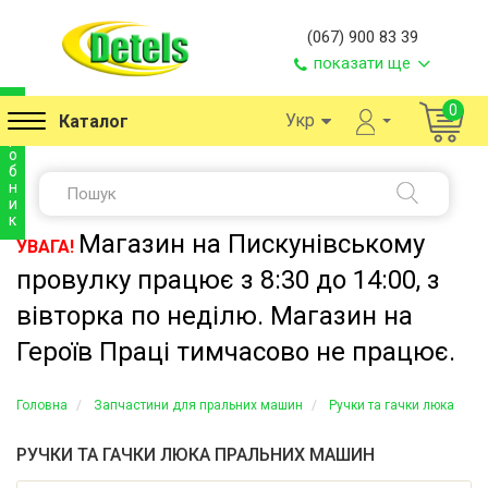
(067) 900 83 39
показати ще
в
0
Укр
Каталог
и
р
о
б
н
и
к
Магазин на Пискунівському
УВАГА!
провулку працює з 8:30 до 14:00, з
вівторка по неділю. Магазин на
Героїв Праці тимчасово не працює.
Головна
Запчастини для пральних машин
Ручки та гачки люка
РУЧКИ ТА ГАЧКИ ЛЮКА ПРАЛЬНИХ МАШИН