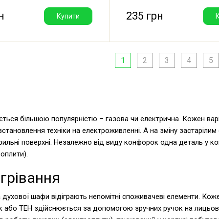
н
235 грн
Купити
1
2
3
4
5
ється більшою популярністю – газова чи електрична. Кожен варі
тановлення техніки на електроживленні. А на зміну застарілим 
арильні поверхні. Незалежно від виду конфорок одна деталь у к
оплити).
грівання
а духової шафи відіграють непомітні споживачеві елементи. Кож
 або ТЕН здійснюється за допомогою зручних ручок на лицьові