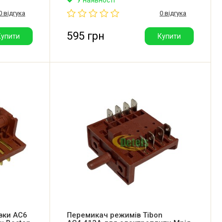
renje.
плити Gorenje. Має 11 позицій (10+0).
0 відгука
0 відгука
ня: 10
Виробник: Dreefs (Італія).
я).
595 грн
Купити
Купити
вки AC6
Перемикач режимів Tibon