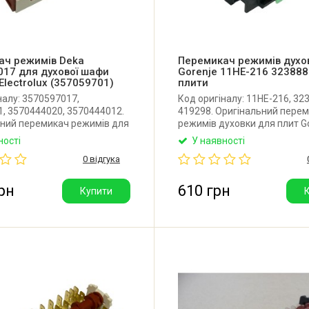
ач режимів Deka
Перемикач режимів духо
17 для духової шафи
Gorenje 11HE-216 323888
 Electrolux (357059701)
плити
налу: 3570597017,
Код оригіналу: 11HE-216, 32
, 3570444020, 3570444012.
419298. Оригінальний пере
ьний перемикач режимів для
режимів духовки для плит Go
фи Zanussi, Electrolux. Має
Має 11 позицій перемикання
ності
У наявності
 (9+0).
Виробник: Dreefs (Італія). На
0 відгука
офіційно постачається з ко
419298 у чорному кольорі, р
постачався з кодом 323888 у
рн
610 грн
Купити