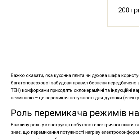
200 гр
Важко сказати, яка кухонна плита чи духова шафа користу
багатоповерхової забудови правил безпеки передбачено вс
ТЕН) конфорками приходять склокерамічні та індукційні в
незмінною – це перемикач потужності для духовки (електр
Роль перемикача режимів на
Важливу роль у конструкції побутової електричної плити т
знає, що перемикання потужності нагріву електроконфорок