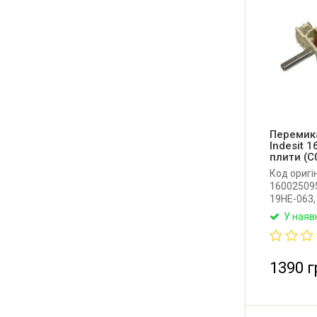
Перемик
Indesit 
плити (C
Код оригі
160025095
19HE-063,
5094/8. О
У наяв
режимів д
Ariston, H
Dreefs (Іта
1390 г