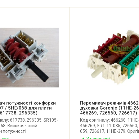
ач потужності конфорки
Перемикач режимів 4662
7 / 5HE/068 для плити
духовки Gorenje (11HE-26
(617738, 296335)
466269, 726560, 726617)
налу: 617738, 296335, SR105-
Код оригіналу: 466268, 11HE
068. Високоякісний
466269, SR1-11-035, 726560,
ч потужності
059, 726617, 11HE-379. Ориг
нфорки для комбінованої
перемикач режимів для дух
ності
У наявності