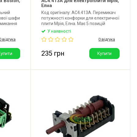
x Boston,
AC4.413A для електроплити Мрія,
Елна
льний
Код оригіналу: AC4.413A. Перемикач
ової шафи
потужності конфорки для електричної
емикання
плити Мрія, Елна. Має 5 позицій
уреччина).
перемикання (0+4). Довжина валу: 17
У наявності
мм. Сила струму: 16А. Підключення:
0 відгука
0 відгука
4+4 клеми. Виробник: Tibon
(Туреччина).
235 грн
Купити
Купити