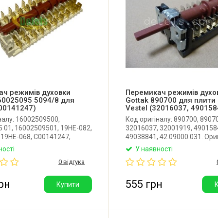
ач режимів духовки
Перемикач режимів духо
160025095 5094/8 для
Gottak 890700 для плити 
00141247)
Vestel (32016037, 490158
налу: 16002509500,
Код оригіналу: 890700, 8907
 01, 16002509501, 19HE-082,
32016037, 32001919, 490158
 19HE-068, C00141247,
49038841, 42.09000.031. Ори
ригінальний перемикач
перемикач режимів духовки
ності
У наявності
уховки для плит Indesit,
плити Sharp, Daewoo, Bosch,
0 відгука
otpoint-Ariston. Виробник:
Vestel, Vestfrost, Bush, Heinn
лія).
9 позицій (0+8). Виробник: G
(Іспанія).
рн
555 грн
Купити