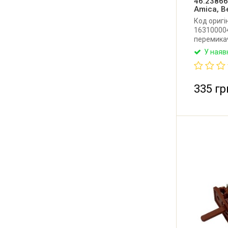
46.23866
Amica, B
Код оригі
163100004
перемикач
духовки к
У наяв
Beko, Gore
перемикан
(Німеччин
335 гр