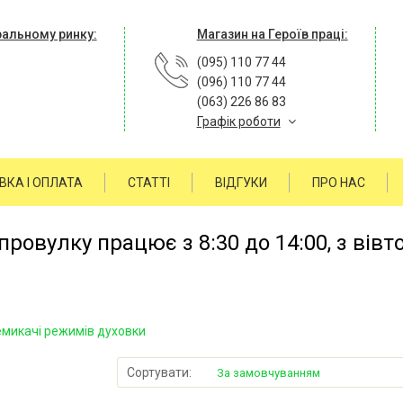
ральному ринку:
Магазин на Героїв праці:
(095) 110 77 44
(096) 110 77 44
(063) 226 86 83
Графік роботи
ВКА І ОПЛАТА
СТАТТІ
ВІДГУКИ
ПРО НАС
ровулку працює з 8:30 до 14:00, з вівт
микачі режимів духовки
Сортувати:
За замовчуванням