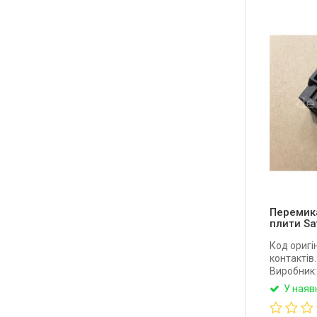
Перемик
плити Sa
Код оригі
контактів.
Виробник:
У наяв