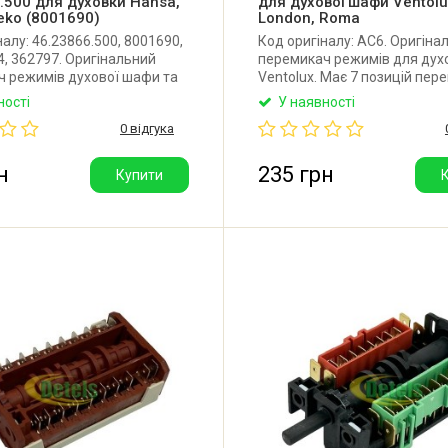
.500 для духовки Hansa,
для духової шафи Ventolu
eko (8001690)
London, Roma
налу: 46.23866.500, 8001690,
Код оригіналу: AC6. Оригіна
, 362797. Оригінальний
перемикач режимів для дух
 режимів духової шафи та
Ventolux. Має 7 позицій пер
ухонної плити Hansa, Amica,
(0+6). Виробник: Argeson (Т
ності
У наявності
nje. Має 6 позицій
0 відгука
ня: (0+5). Виробник: EGO
а).
н
235 грн
Купити