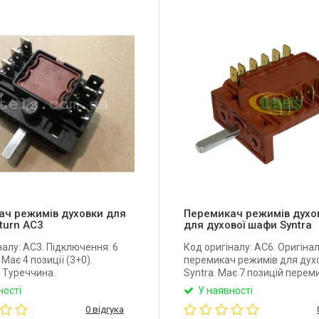
ач режимів духовки для
Перемикач режимів духо
turn AC3
для духової шафи Syntra
налу: AC3. Підключення: 6
Код оригіналу: AC6. Оригіна
 Має 4 позиції (3+0).
перемикач режимів для дух
 Туреччина.
Syntra. Має 7 позицій перем
(0+6). Виробник: Argeson (Т
ності
У наявності
0 відгука