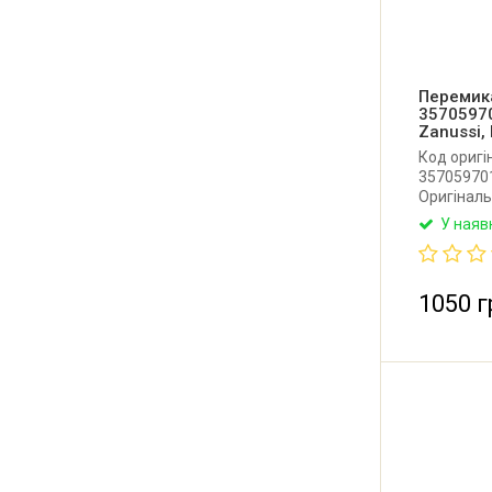
Перемик
35705970
Zanussi,
Код оригі
357059701
Оригінал
духової ша
У наяв
10 позицій
1050 г