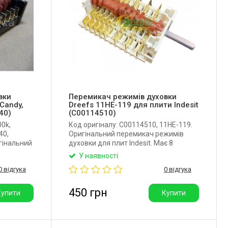
вки
Перемикач режимів духовки
Candy,
Dreefs 11HE-119 для плити Indesit
40)
(C00114510)
00k,
Код оригіналу: C00114510, 11HE-119.
40,
Оригінальний перемикач режимів
гінальний
духовки для плит Indesit. Має 8
 для
позицій перемикання (0+7). Виробник:
У наявності
 Candy,
Dreefs (Італія),
0 відгука
0 відгука
er, OK. Має
ottak
450 грн
Купити
Купити