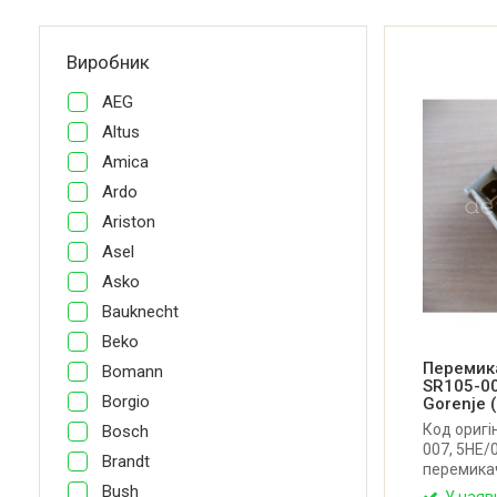
Виробник
AEG
Altus
Amica
Ardo
Ariston
Asel
Asko
Bauknecht
Beko
Перемик
Bomann
SR105-00
Borgio
Gorenje 
Код оригі
Bosch
007, 5HE/
Brandt
перемика
електроко
Bush
У наяв