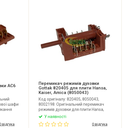
Перемикач режимів духовки
вки AC6
Gottak 820405 для плити Hansa,
Kaiser, Amica (8050043)
льний
Код оригіналу: 820405, 8050043,
ової шафи
8002198. Оригінальний перемикач
икання
режимів духовки для плити Hansa,
уреччина).
Kaiser, Amica. Має 5 позицій (0+4).
У наявності
Виробник Gottak (Іспанія).
0 відгука
0 відгука