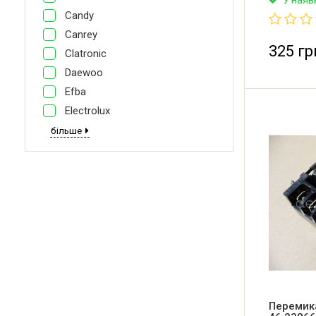
плити Gore
Candy
перемикан
(Словенія)
Canrey
325 гр
Clatronic
Daewoo
Efba
Electrolux
більше
Перемик