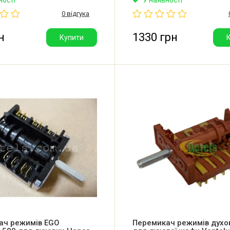
nje. Кількість позицій
та духовки кухонної плити Go
0 відгука
ня: 7. Виробник: Eurel
Кількість позицій перемикан
.
(0+9). Виробник: Dreefs (Італі
н
1330 грн
Купити
ач режимів EGO
Перемикач режимів духо