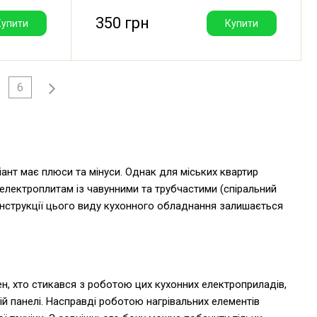
350 грн
Купити
Купити
6
ант має плюси та мінуси. Однак для міських квартир
електроплитам із чавунними та трубчастими (спіральний
онструкції цього виду кухонного обладнання залишається
ен, хто стикався з роботою цих кухонних електроприладів,
й панелі. Насправді роботою нагрівальних елементів