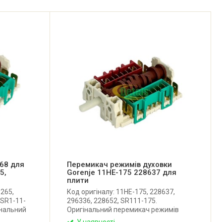
68 для
Перемикач режимів духовки
5,
Gorenje 11HE-175 228637 для
плити
-265,
Код оригіналу: 11HE-175, 228637,
 SR1-11-
296336, 228652, SR111-175.
інальний
Оригінальний перемикач режимів
ової шафи
духовки для духової шафи та кухонної
У наявності