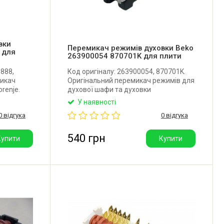
вки
Перемикач режимів духовки Beko
 для
263900054 870701K для плити
3888,
Код оригіналу: 263900054, 870701K.
микач
Оригінальний перемикач режимів для
renje.
духової шафи та духовки
.
комбінованої плити Beko. Має 7
У наявності
разі
позицій (6+0). Виробник Gottak
0 відгука
0 відгука
дом
(Іспанія).
аніше
 білому.
540 грн
Купити
Купити