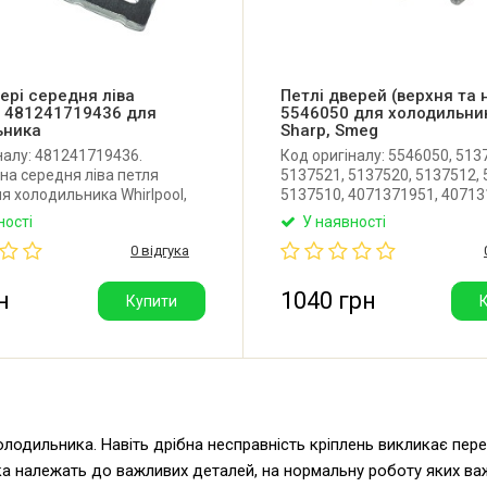
ері середня ліва
Петлі дверей (верхня та
l 481241719436 для
5546050 для холодильник
ьника
Sharp, Smeg
налу: 481241719436.
Код оригіналу: 5546050, 513
на середня ліва петля
5137521, 5137520, 5137512, 
я холодильника Whirlpool,
5137510, 4071371951, 40713
 Виробник: Італія.
DA81-06825A, DA81-06827A,
ності
У наявності
691331707. Комплект високо
0 відгука
неоригінальних петель двер
холодильника Miele, Sharp, 
Electrolux.
н
1040 грн
Купити
лодильника. Навіть дрібна несправність кріплень викликає перек
а належать до важливих деталей, на нормальну роботу яких важ