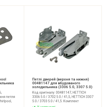
pool
Петлі дверей (верхня та нижня)
ильника
00481147 для вбудованого
холодильника (3306 5.0, 3307 5.0)
6,
Код оригіналу: 00481147, HETTICH
хня петля
3306 5.0 / 3702 5.0 / 41,5, HETTICH 3307
rlpool,
5.0 / 3703 5.0 / 41,5. Комплект
високоякісних неоригінальних петель
У наявності