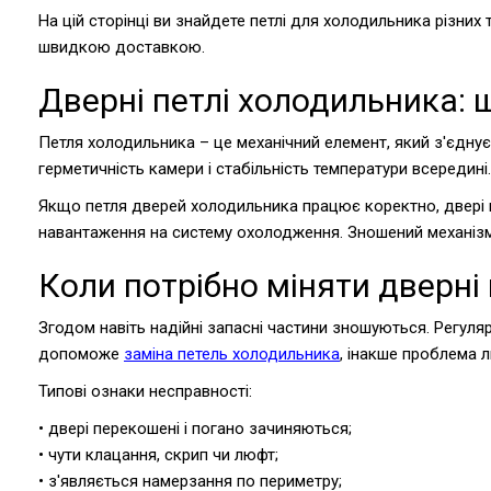
На цій сторінці ви знайдете петлі для холодильника різних т
швидкою доставкою.
Дверні петлі холодильника: 
Петля холодильника – це механічний елемент, який з'єднує
герметичність камери і стабільність температури всередині.
Якщо петля дверей холодильника працює коректно, двері 
навантаження на систему охолодження. Зношений механізм,
Коли потрібно міняти дверні 
Згодом навіть надійні запасні частини зношуються. Регуляр
допоможе
заміна петель холодильника
, інакше проблема 
Типові ознаки несправності:
• двері перекошені і погано зачиняються;
• чути клацання, скрип чи люфт;
• з'являється намерзання по периметру;