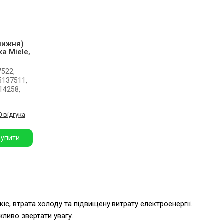
 нижня)
а Miele,
7522,
5137511,
14258,
якісних
0 відгука
ей для
Smeg, AEG,
Купити
іс, втрата холоду та підвищену витрату електроенергії.
ливо звертати увагу.