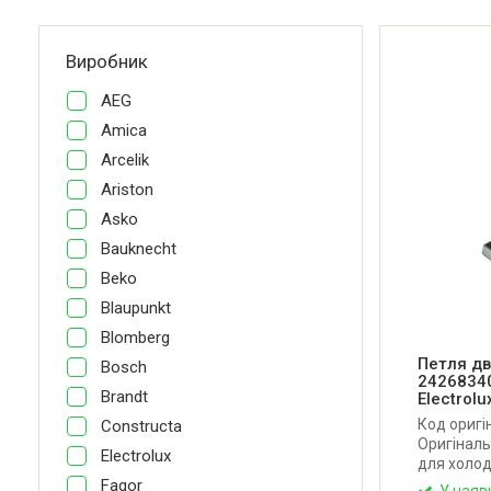
Виробник
AEG
Amica
Arcelik
Ariston
Asko
Bauknecht
Beko
Blaupunkt
Blomberg
Петля дв
Bosch
2426834
Brandt
Electrolux
Код оригі
Constructa
Оригіналь
Electrolux
для холоди
Rex. Вироб
Fagor
У наяв