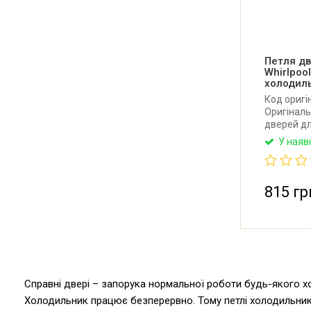
Петля дв
Whirlpoo
холодил
Код оригі
Оригіналь
дверей дл
Bauknecht.
У наяв
815 гр
Справні двері – запорука нормальної роботи будь-якого хо
Холодильник працює безперервно. Тому петлі холодильник