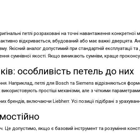
Оригінальні петлі розраховані на точні навантаження конкретно
 активно відкривається, вбудований або має важкі дверцята. А
ізму. Якісний аналог допустимий при стандартній експлуатації т
рішення сумнівної якості. Якщо виникають сумніви, краще прокон
ів: особливість петель до них
ення. Наприклад, петлі для Bosch та Siemens відрізняються фор
it використовують простіші механізми, але з чіткими параметрами
них брендів, включаючи Liebherr. Усі позиції підібрані з урахува
амостійно
ч. Це допустимо, якщо є базовий інструмент та розуміння конст