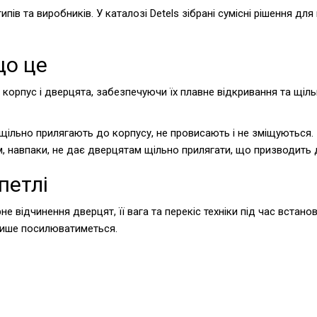
ипів та виробників. У каталозі Detels зібрані сумісні рішення дл
що це
 корпус і дверцята, забезпечуючи їх плавне відкривання та щіл
щільно прилягають до корпусу, не провисають і не зміщуються
 навпаки, не дає дверцятам щільно прилягати, що призводить д
петлі
не відчинення дверцят, її вага та перекіс техніки під час вста
лише посилюватиметься.