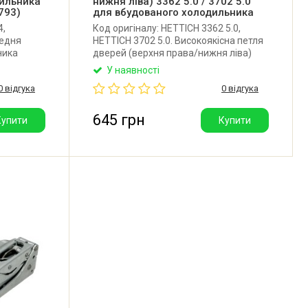
ильника
нижня ліва) 3362 5.0 / 3702 5.0
9793)
для вбудованого холодильника
4,
Код оригіналу: HETTICH 3362 5.0,
редня
HETTICH 3702 5.0. Високоякісна петля
ника
дверей (верхня права/нижня ліва)
ivileg,
для вбудованого холодильника AEG,
У наявності
Electrolux, Whirlpool, Bauknecht,
0 відгука
0 відгука
Liebherr, Gorenje, Miele, Beko, Amica,
Smeg, Fagor та інших. Виробник:
Китай.
645 грн
Купити
Купити