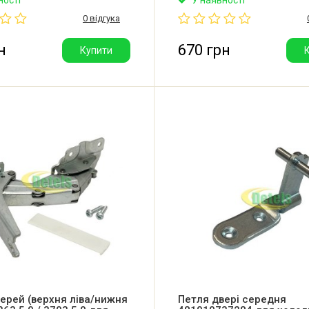
0 відгука
н
670 грн
Купити
ерей (верхня ліва/нижня
Петля двері середня