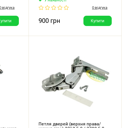
дверей для вбудованого
0 відгука
0 відгука
холодильника Bosch, Siemens, NEFF,
Constructa, Blaupunkt, Vestel, Vestfrost,
LG. Виробник: Китай.
900 грн
Купити
Купити
Петля дверей (верхня права/