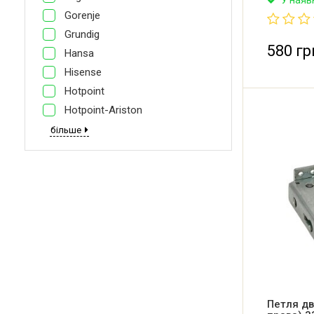
Gorenje
Grundig
580 гр
Hansa
Hisense
Hotpoint
Hotpoint-Ariston
більше
Петля дв