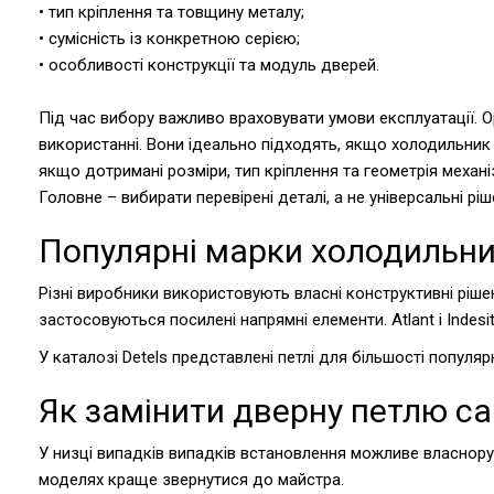
• тип кріплення та товщину металу;
• сумісність із конкретною серією;
• особливості конструкції та модуль дверей.
Під час вибору важливо враховувати умови експлуатації. 
використанні. Вони ідеально підходять, якщо холодильник
якщо дотримані розміри, тип кріплення та геометрія механ
Головне – вибирати перевірені деталі, а не універсальні 
Популярні марки холодильник
Різні виробники використовують власні конструктивні ріш
застосовуються посилені напрямні елементи. Atlant і Indes
У каталозі Detels представлені петлі для більшості популяр
Як замінити дверну петлю с
У низці випадків випадків встановлення можливе власнору
моделях краще звернутися до майстра.