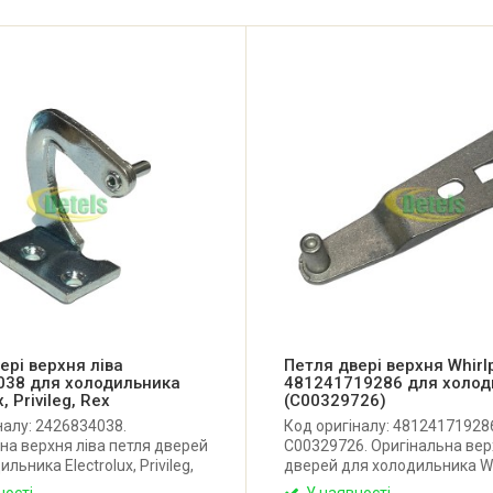
ері верхня ліва
Петля двері верхня Whirl
038 для холодильника
481241719286 для холод
, Privileg, Rex
(C00329726)
налу: 2426834038.
Код оригіналу: 48124171928
на верхня ліва петля дверей
C00329726. Оригінальна вер
льника Electrolux, Privileg,
дверей для холодильника Whi
ник: Італія.
Bauknecht. Виробник: Італія.
ності
У наявності