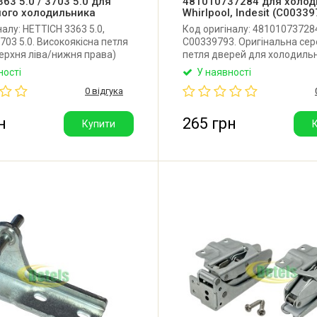
363 5.0 / 3703 5.0 для
481010737284 для холод
ного холодильника
Whirlpool, Indesit (C0033
налу: HETTICH 3363 5.0,
Код оригіналу: 48101073728
703 5.0. Високоякісна петля
C00339793. Оригінальна се
ерхня ліва/нижня права)
петля дверей для холодиль
ваного холодильника AEG,
Bauknecht, Hotpoint, Indesit, Pr
ності
У наявності
, Whirlpool, Bauknecht,
Whirlpool. Виробник: Італія.
0 відгука
Gorenje, Miele, Beko, Amica,
or та інших. Виробник:
н
265 грн
Купити