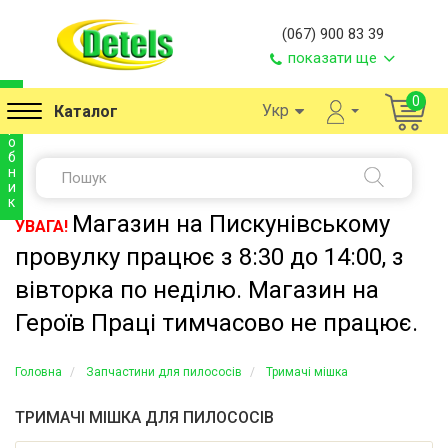
(067) 900 83 39
показати ще
в
0
Укр
Каталог
и
р
о
б
н
и
к
Магазин на Пискунівському
УВАГА!
провулку працює з 8:30 до 14:00, з
вівторка по неділю. Магазин на
Героїв Праці тимчасово не працює.
Головна
Запчастини для пилососів
Тримачі мішка
ТРИМАЧІ МІШКА ДЛЯ ПИЛОСОСІВ