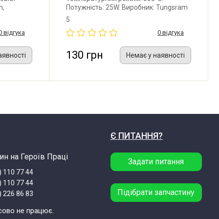
h,
Потужність: 25W. Виробник: Tungsram
g. Довжина
(Угорщина).
5
мм. Під
0 відгука
0 відгука
°C.
r.Fischer
130 грн
аявності
Немає у наявності
Є ПИТАННЯ?
ин на Героїв Праці
Задати питання
) 110 77 44
) 110 77 44
Підібрати запчастину
) 226 86 83
сово не працює.