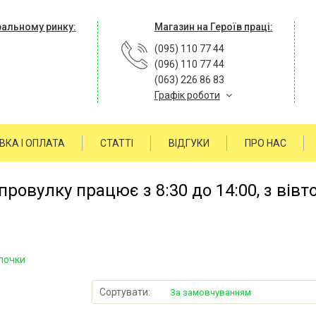
ральному ринку:
Магазин на Героїв праці:
(095) 110 77 44
(096) 110 77 44
(063) 226 86 83
Графік роботи
ВКА І ОПЛАТА
СТАТТІ
ВІДГУКИ
ПРО НАС
ровулку працює з 8:30 до 14:00, з вівт
почки
Сортувати:
За замовчуванням