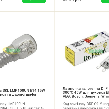
а).
Лампочка галогенна Dr.Fi
а SKL LMP100UN E14 15W
300°C 40W для духовки El
вки та духової шафи
AEG, Bosch, Siemens, Whir
налу: LMP100UN,
Код оригіналу: DRF-G9. Унів
984, C00015910. Висота: 48
галогенна лампочка для ду