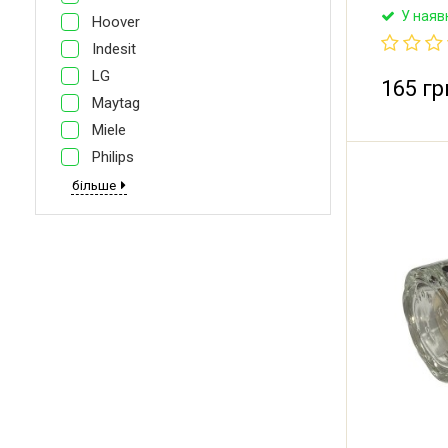
Країна ре
У наяв
Hoover
Вироблено
Indesit
LG
165 гр
Maytag
Miele
Philips
більше