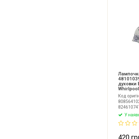
Лампочк
4810103
духовки E
Whirlpoo
Код оригі
808564102
824610747
Універсал
У наяв
для духовк
Whirlpool,
цоколь G9
Потужніст
420 гр