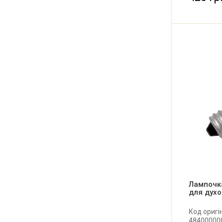
(Німеччин
Лампочк
для духо
Код оригі
484000000