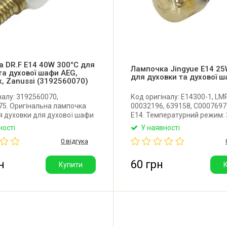
 DR.F E14 40W 300°C для
Лампочка Jingyue E14 25
та духової шафи AEG,
для духовки та духової 
ux, Zanussi (3192560070)
налу: 3192560070,
Код оригіналу: E14300-1, LM
5. Оригінальна лампочка
00032196, 639158, C0007697
я духовки для духової шафи
E14. Температурний режим: 
EG, Electrolux, Zanussi,
Потужність: 25W. Виробник: 
ності
У наявності
Цоколь: E14. Потужність: 40W.
(Китай).
0 відгука
рний режим: 300°C.
r. Fischer (Італія).
н
60 грн
Купити