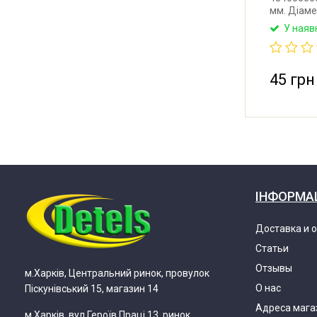
мм. Діаме
Температу
У наяв
Потужніст
(Китай).
45 грн
ІНФОРМА
Доставка и 
Статьи
Отзывы
м.Харків, Центральний ринок, провулок
О нас
Піскунівський 15, магазин 14
Адреса мага
м.Харків, вул.Героїв Праці 13, ринок