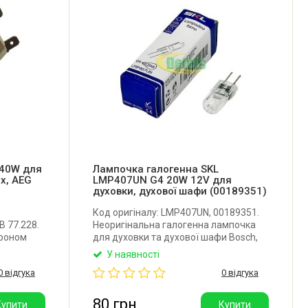
 40W для
Лампочка галогенна SKL
ux, AEG
LMP407UN G4 20W 12V для
духовки, духової шафи (00189351)
Код оригіналу: LMP407UN, 00189351.
B 77.228.
Неоригінальна галогенна лампочка
троном
для духовки та духової шафи Bosch,
 Zanussi,
Siemens, Miele, AEG, Electrolux.
У наявності
Потужність:
Довжина загальна: 30 мм. Діаметр: 8
0 відгука
0 відгука
на).
мм. Робоча напруга: 12V. Потужність:
20W. Яскравість: 235 люмен. Виробник:
SKL (Китай).
80 грн
Купити
Купити