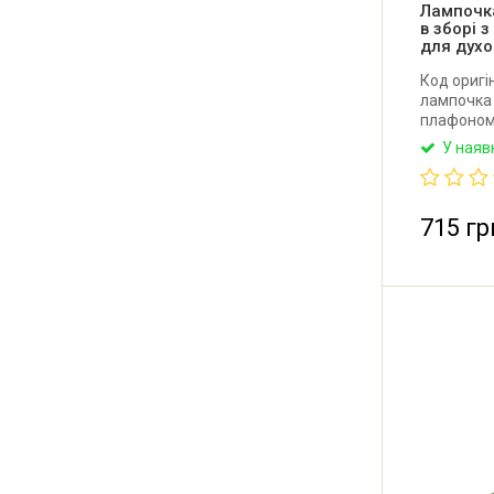
Лампочк
в зборі 
для духо
Код оригі
лампочка 
плафоном
духовки к
У наяв
Цоколь: E
виробник 
нового зр
715 гр