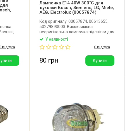
nite
Лампочка E14 40W 300°C для
 для
духовки Bosch, Siemens, LG, Miele,
Bosch,
AEG, Electrolux (00057874)
Код оригіналу: 00057874, 00613655,
мпочка
50279890003. Високоякісна
Zanussi,
неоригінальна лампочка підсвітки для
uknecht,
духовки Bosch, Siemens, LG, Miele, AEG,
У наявності
загальна:
Electrolux. Діаметр колби: 45 мм.
0 відгука
0 відгука
коль G9.
Цоколь: E14. Потужність: 40W.
сть: 40W.
Температурний режим: 300°C.
Виробник: Jingyue (Китай).
80 грн
Купити
Купити