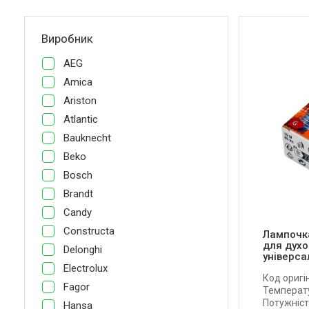
Виробник
AEG
Amica
Ariston
Atlantic
Bauknecht
Beko
Bosch
Brandt
Candy
Constructa
Лампочк
для духо
Delonghi
універса
Electrolux
Код оригі
Fagor
Температу
Потужніст
Hansa