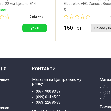
тр: 22 мм. Цоколь: E14.
Electrolux, AEG, Zanussi, Bosc
рний режим: до 300°C.
Siemens, Whirlpool, Samsun
ності
5
ь: 15W. Виробник: SKL
загальна: 40 мм. Ширина: 13 
0 відгука
цоколь G9. Температура: 300
Потужність: 40W. Виробник: D
Italy (P.R.C.).
150 грн
Купити
Немає у н
ЦІЯ
КОНТАКТИ
Магазин на Центральному
Магаз
оплата
ринку
(095
(067) 900 83 39
(096
(099) 014 45 02
(063
(063) 226 86 83
Тимча
зинов
Вт - Нд з 8:30 до 14:00