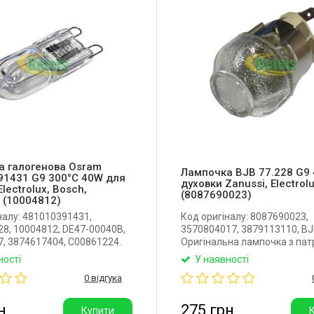
а галогенова Osram
Лампочка BJB 77.228 G9
91431 G9 300°C 40W для
духовки Zanussi, Electrol
lectrolux, Bosch,
(8087690023)
l (10004812)
налу: 481010391431,
Код оригіналу: 8087690023,
8, 10004812, DE47-00040B,
3570804017, 3879113110, BJ
, 3874617404, C00861224.
Оригінальна лампочка з па
ьна галогенна лампочка
для духовки та духової шафи
ності
У наявності
и Electrolux, Bosch,
Electrolux, AEG. Патрон: G9. 
0 відгука
 Samsung та інших. Під
40W. Виробник: BJB (Німеччи
. Температура: 300°C.
ь: 40W. Виробник: Osram
н
275 грн
Купити