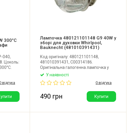
Лампочка 480121101148 G9 40W у
W 300°C
зборі для духовки Whirlpool,
шафи
Bauknecht (481010391431)
P-040,
Код оригіналу: 480121101148,
8. Цоколь:
481010391431, C00314186.
300°C.
Оригінальна галогенна лампочка у
Jingyue
зборі з плафоном та патроном для
У наявності
духовки Whirlpool, Bauknecht, Indesit,
0 відгука
0 відгука
Ariston. Цоколь: G9. Потужність: 40W.
Виробник: BJB (Німеччина).
Постачається у коробочці Whirlpool.
490 грн
Купити
Купити