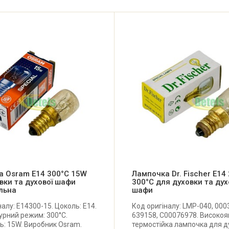
а Osram E14 300°C 15W
Лампочка Dr. Fischer E14
вки та духової шафи
300°C для духовки та дух
льна
шафи
налу: E14300-15. Цоколь: E14.
Код оригіналу: LMP-040, 000
рний режим: 300°C.
639158, C00076978. Високоя
ь: 15W. Виробник Osram.
термостійка лампочка для д