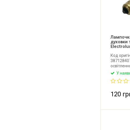
Лампочка
духовки 
Electrol
Код оригі
387128407
освітленн
та плити A
У наяв
Privileg. 
Температу
Виробник: D
120 гр