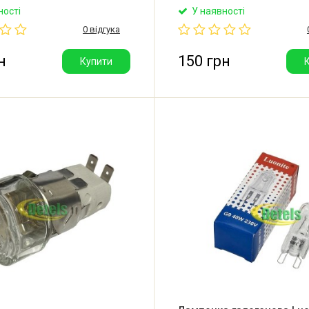
єстрації бренду: Німеччина.
духової шафи. Довжина: 55 
ності
У наявності
 у Китаї.
Діаметр: 26 мм. Цоколь: E14.
0 відгука
Температурний режим: 300°
Потужність: 25W. Виробник: Dr
Germany (P.R.C.).
н
150 грн
Купити