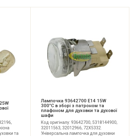
Лампочка 93642700 E14 15W
 25W
300°C в зборі з патроном та
ової
плафоном для духовки та духової
шафи
32196,
Код оригіналу: 93642700, 5318144900,
кісна
32011563, 32012966, 72X5332.
уховки та
Універсальна лампочка для духовки