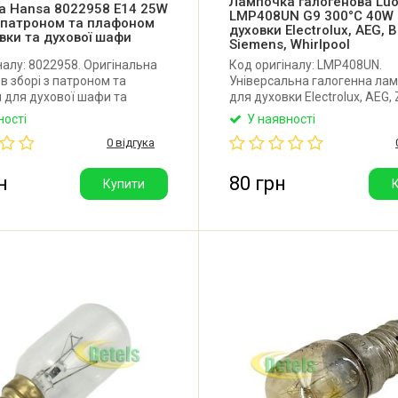
Лампочка галогенова Luo
а Hansa 8022958 E14 25W
LMP408UN G9 300°C 40W
з патроном та плафоном
духовки Electrolux, AEG, 
вки та духової шафи
Siemens, Whirlpool
налу: 8022958. Оригінальна
Код оригіналу: LMP408UN.
в зборі з патроном та
Універсальна галогенна ла
 для духової шафи та
для духовки Electrolux, AEG, 
ухонної плити Hansa, Amica.
Bosch, Siemens, Whirlpool, Ba
ності
У наявності
14. Потужність: 25W. Наразі
Samsung та інших. Довжина 
0 відгука
офіційно постачає лампочку
40 мм. Ширина: 13 мм. Під цо
азка, як на фото №3 та №4.
Температура: 300°C. Потужні
Виробник: Luonite (Китай).
н
80 грн
Купити