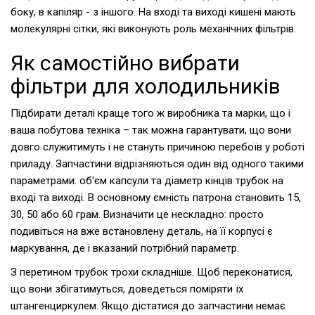
боку, в капіляр - з іншого. На вході та виході кишені мають
молекулярні сітки, які виконують роль механічних фільтрів.
Як самостійно вибрати
фільтри для холодильників
Підбирати деталі краще того ж виробника та марки, що і
ваша побутова техніка – так можна гарантувати, що вони
довго служитимуть і не стануть причиною перебоїв у роботі
приладу. Запчастини відрізняються один від одного такими
параметрами: об'єм капсули та діаметр кінців трубок на
вході та виході. В основному ємність патрона становить 15,
30, 50 або 60 грам. Визначити це нескладно: просто
подивіться на вже встановлену деталь, на її корпусі є
маркування, де і вказаний потрібний параметр.
З перетином трубок трохи складніше. Щоб переконатися,
що вони збігатимуться, доведеться поміряти їх
штангенциркулем. Якщо дістатися до запчастини немає