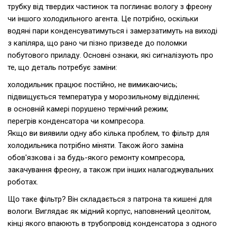
трубку від твердих частинок та поглинає вологу з фреону
чи іншого холодильного агента. Це потрібно, оскільки
водяні пари конденсуватимуться і замерзатимуть на виході
з капіляра, що рано чи пізно призведе до поломки
побутового приладу. Основні ознаки, які сигналізують про
те, що деталь потребує заміни:
холодильник працює постійно, не вимикаючись;
підвищується температура у морозильному відділенні;
в основній камері порушено термічний режим;
перегрів конденсатора чи компресора.
Якщо ви виявили одну або кілька проблем, то фільтр для
холодильника потрібно міняти. Також його заміна
обов'язкова і за будь-якого ремонту компресора,
закачування фреону, а також при інших налагоджувальних
роботах.
Що таке фільтр? Він складається з патрона та кишені для
вологи. Виглядає як мідний корпус, наповнений цеолітом,
кінці якого впаюють в трубопровід конденсатора з одного