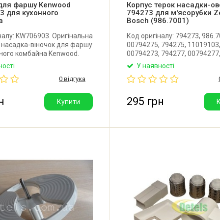
 для фаршу Kenwood
Корпус терок насадки-ов
3 для кухонного
794273 для м'ясорубки Z
а
Bosch (986.7001)
налу: KW706903. Оригінальна
Код оригіналу: 794273, 986.7
 насадка-віночок для фаршу
00794275, 794275, 11019103
ного комбайна Kenwood.
00794273, 794277, 00794277
11000836. Неоригінальний к
ності
У наявності
терок насадки-овочів. Вироб
0 відгука
Польща.
н
295 грн
Купити