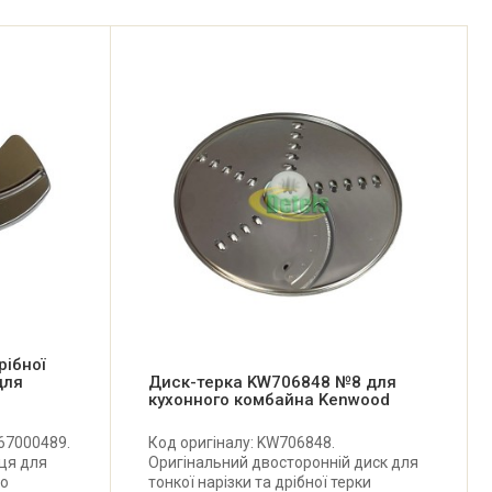
рібної
для
Диск-терка KW706848 №8 для
кухонного комбайна Kenwood
 67000489.
Код оригіналу: KW706848.
ця для
Оригінальний двосторонній диск для
го
тонкої нарізки та дрібної терки