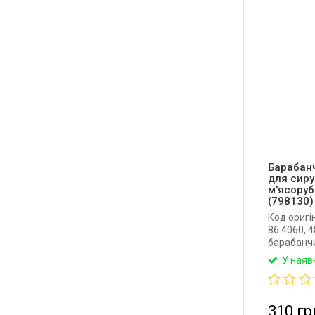
Барабан
для сиру
м'ясоруб
(798130)
Код оригі
86.4060, 
барабанчи
драників 
У наяв
Siemens, 
Польща.
310 гр