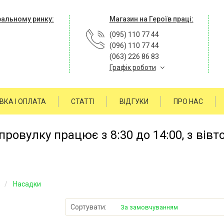
ральному ринку:
Магазин на Героїв праці:
(095) 110 77 44
(096) 110 77 44
(063) 226 86 83
Графік роботи
ВКА І ОПЛАТА
СТАТТІ
ВІДГУКИ
ПРО НАС
ровулку працює з 8:30 до 14:00, з вівт
в
Насадки
Сортувати:
За замовчуванням