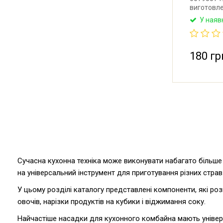
виготовле
Zelmer, Bo
У наяв
Виробник:
180 гр
Сучасна кухонна техніка може виконувати набагато більше
на універсальний інструмент для приготування різних стра
У цьому розділі каталогу представлені компоненти, які р
овочів, нарізки продуктів на кубики і віджимання соку.
Найчастіше насадки для кухонного комбайна мають універс