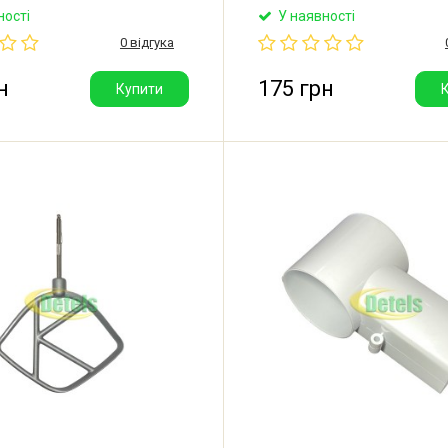
Braun.
комбайна Braun.
ності
У наявності
0 відгука
н
175 грн
Купити