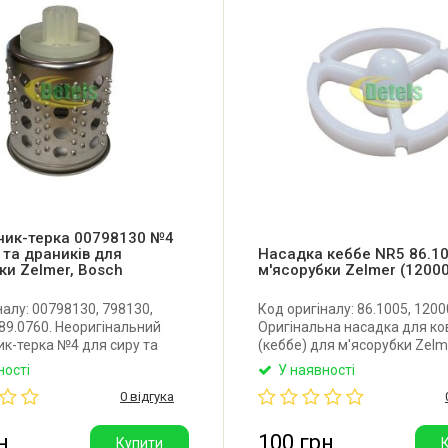
чик-терка 00798130 №4
 та драників для
Насадка кеббе NR5 86.1
ки Zelmer, Bosch
м'ясорубки Zelmer (1200
налу: 00798130, 798130,
Код оригіналу: 86.1005, 1200
489.0760. Неоригінальний
Оригінальна насадка для ко
к-терка №4 для сиру та
(кеббе) для м'ясорубки Zelm
для м'ясорубки Bosch,
Виробник: Польща.
ності
У наявності
Zelmer та інших. Виробник:
0 відгука
н
100 грн
Купити