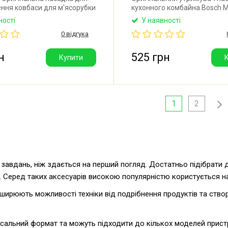
ння ковбаси для м'ясорубки
кухонного комбайна Bosch 
sch. Діаметр: 53,5 мм.
Виробник: Німеччина.
ності
У наявності
 Польща.
0 відгука
н
525 грн
Купити
1
2
 завдань, ніж здається на перший погляд. Достатньо підібрати 
в. Серед таких аксесуарів високою популярністю користується 
озширюють можливості техніки від подрібнення продуктів та ств
альний формат та можуть підходити до кількох моделей пристрої