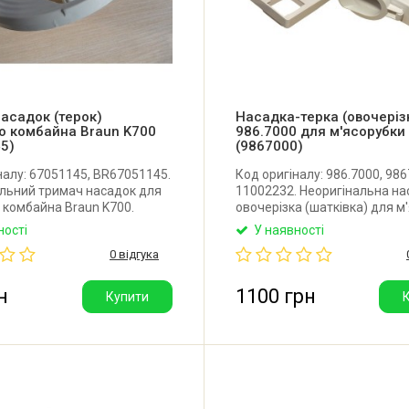
асадок (терок)
Насадка-терка (овочеріз
о комбайна Braun K700
986.7000 для м'ясорубки
5)
(9867000)
налу: 67051145, BR67051145.
Код оригіналу: 986.7000, 986
льний тримач насадок для
11002232. Неоригінальна на
 комбайна Braun K700.
овочерізка (шатківка) для м
 Китай.
Bosch, Zelmer. В комплект в
ності
У наявності
терка дрібна, велика, сирна,
0 відгука
шатківниця, тримач терок (к
клямка до корпусу, штовхач,
Виробник: Польща.
н
1100 грн
Купити