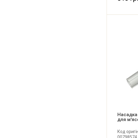
Насадка
для м'яс
Код оригін
00798574.