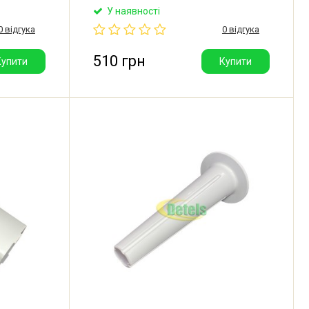
насадки подрібнювача основної чаші
У наявності
кухонного комбайна Kenwood.
0 відгука
0 відгука
Заточення: двостороннє.
510 грн
Купити
Купити