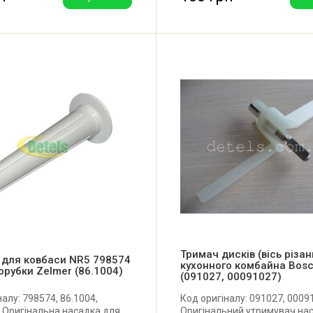
Тримач дисків (вісь різа
 для ковбаси NR5 798574
кухонного комбайна Bos
орубки Zelmer (86.1004)
(091027, 00091027)
алу: 798574, 86.1004,
Код оригіналу: 091027, 0009
 Оригінальна насадка для
Оригінальний утримувач на