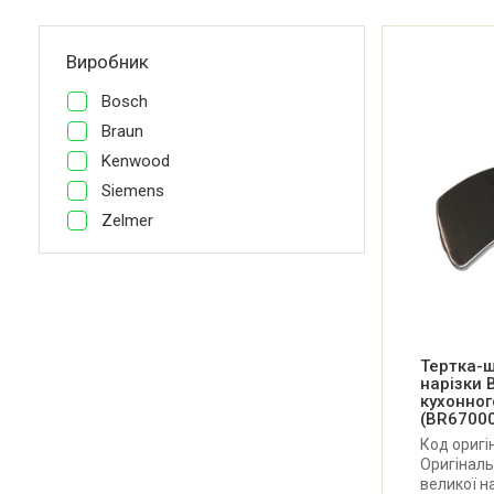
Виробник
Bosch
Braun
Kenwood
Siemens
Zelmer
Тертка-ш
нарізки 
кухонно
(BR6700
Код оригі
Оригіналь
великої н