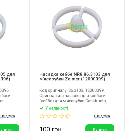
005 для
Насадка кеббе NR8 86.3103 для
0396)
м'ясорубки Zelmer (12000399)
0396.
Код оригіналу: 86.3103, 12000399.
вбаси
Оригінальна насадка для ковбаси
er.
(кеббе) для м'ясорубки Constructa,
Zelmer. Виробник: Польща.
У наявності
0 відгука
0 відгука
100 грн
Купити
Купити