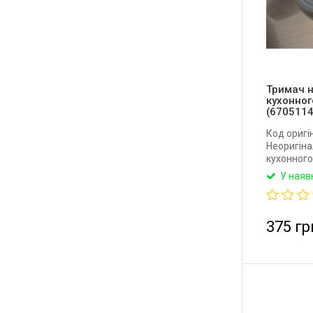
Тримач н
кухонног
(6705114
Код оригі
Неоригіна
кухонного
Виробник:
У наяв
375 гр