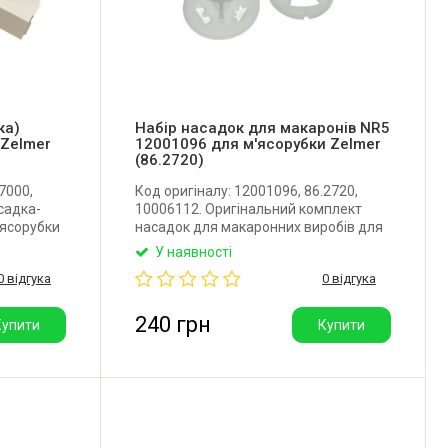
ка)
Набір насадок для макаронів NR5
 Zelmer
12001096 для м'ясорубки Zelmer
(86.2720)
7000,
Код оригіналу: 12001096, 86.2720,
садка-
10006112. Оригінальний комплект
'ясорубки
насадок для макаронних виробів для
ходять:
м'ясорубки Bosch, Zelmer. Виробник:
У наявності
 дрібна
Польща.
0 відгука
0 відгука
орпус),
 лоток.
240 грн
Купити
Купити