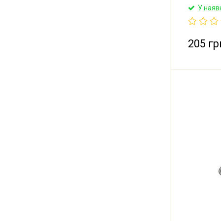
комбайна 
У наяв
205 гр