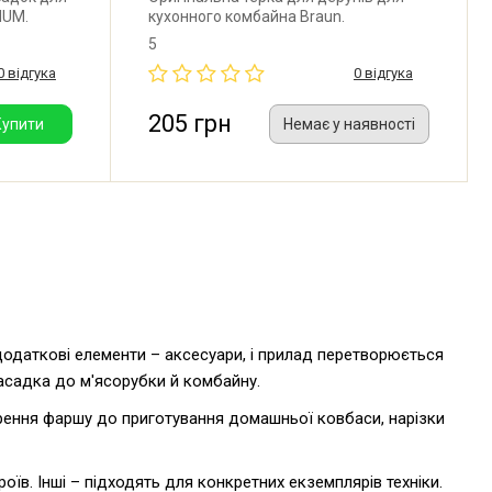
MUM.
кухонного комбайна Braun.
5
0 відгука
0 відгука
205 грн
Купити
Немає у наявності
додаткові елементи – аксесуари, і прилад перетворюється
насадка до м'ясорубки й комбайну.
орення фаршу до приготування домашньої ковбаси, нарізки
в. Інші – підходять для конкретних екземплярів техніки.