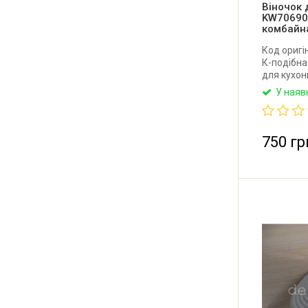
Віночок
KW70690
комбайн
Код оригі
К-подібна
для кухон
У наяв
750 гр