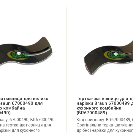
атківниця для великої
Тертка-шатківниця для д
Braun 67000490 для
нарізки Braun 67000489 
го комбайна
кухонного комбайна
0490)
(BR67000489)
налу: 67000490, BR67000490.
Код оригіналу: BR67000489,
на тертка-шатківниця для
Оригінальна терка-шатківни
арізки для кухонного
дрібної нарізки для кухонно