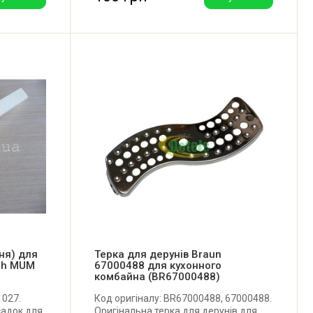
ння) для
Терка для дерунів Braun
ch MUM
67000488 для кухонного
комбайна (BR67000488)
1027.
Код оригіналу: BR67000488, 67000488.
садок для
Оригінальна терка для дерунів для