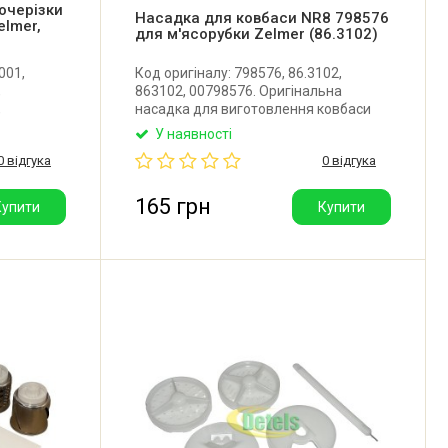
очерізки
Насадка для ковбаси NR8 798576
elmer,
для м'ясорубки Zelmer (86.3102)
001,
Код оригіналу: 798576, 86.3102,
,
863102, 00798576. Оригінальна
,
насадка для виготовлення ковбаси
орпус
для м'ясорубки Zelmer. Виробник:
У наявності
ник:
Польща.
0 відгука
0 відгука
165 грн
Купити
Купити