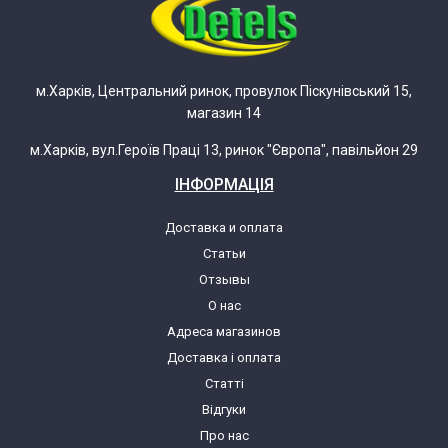
Zelmer ZMM0984SRU(01)(886.84MP)
м.Харків, Центральний ринок, провулок Піскунівський 15,
Zelmer ZMM0984SRU(886.84MP)
магазин 14
5900215009889
м.Харків, вул.Героїв Праці 13, ринок "Європа", павільйон 29
Zelmer ZMM1008S(01)(887.8)
ІНФОРМАЦІЯ
Доставка и оплата
Zelmer ZMM1008S(02)(887.8)
Статьи
Отзывы
Zelmer ZMM1008S(887.8)
О нас
5900215022475
Адреса магазинов
Доставка і оплата
Zelmer ZMM1008S/05(887.8)
Статті
P0Z0000088780000SY
Відгуки
Про нас