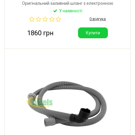
Оригінальний заливний шланг з електронною
системою Aquastop для посудомийної машини
У наявності
Bosch, Siemens. Довжина загальна: 2000 мм.
0 відгука
Виробник: Bitron (Італія).
1860 грн
Купити