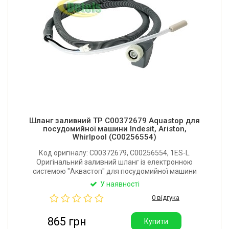
Шланг заливний TP C00372679 Aquastop для
посудомийної машини Indesit, Ariston,
Whirlpool (C00256554)
Код оригіналу: C00372679, C00256554, 1ES-L.
Оригінальний заливний шланг із електронною
системою "Аквастоп" для посудомийної машини
Indesit, Ariston, Hotpoint-Ariston, Whirlpool. Довжина:
У наявності
1640 мм. Виробник: TP (Італія).
0 відгука
865 грн
Купити