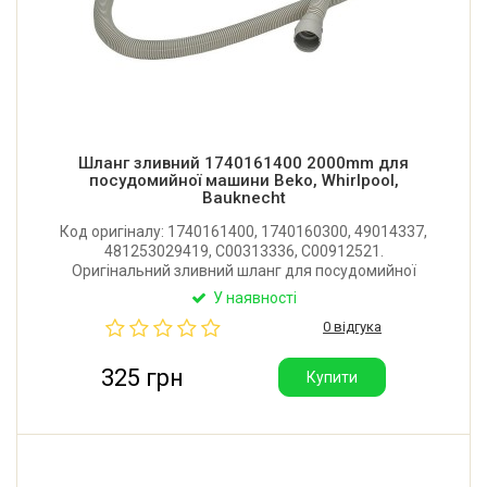
Шланг зливний 1740161400 2000mm для
посудомийної машини Beko, Whirlpool,
Bauknecht
Код оригіналу: 1740161400, 1740160300, 49014337,
481253029419, C00313336, C00912521.
Оригінальний зливний шланг для посудомийної
машини Beko, Whirlpool, Bauknecht, Fagor, Privileg.
У наявності
Довжина: 2000 мм. Виробник: Туреччина.
0 відгука
325 грн
Купити