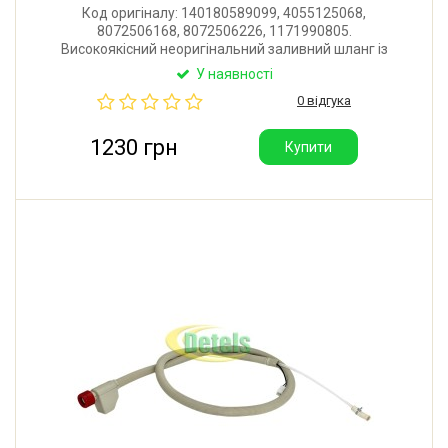
Код оригіналу: 140180589099, 4055125068,
8072506168, 8072506226, 1171990805.
Високоякісний неоригінальний заливний шланг із
системою Aquastop для посудомийної машини AEG,
У наявності
Electrolux, Zanussi. Довжина: 1800 мм. Виробник:
0 відгука
Eltek (Італія).
1230 грн
Купити