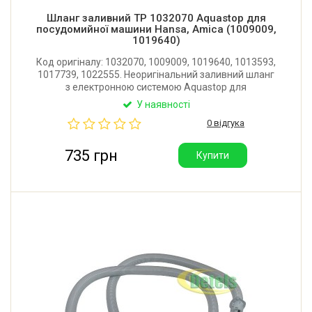
Шланг заливний TP 1032070 Aquastop для
посудомийної машини Hansa, Amica (1009009,
1019640)
Код оригіналу: 1032070, 1009009, 1019640, 1013593,
1017739, 1022555. Неоригінальний заливний шланг
з електронною системою Aquastop для
посудомийної машини Hansa, Amica. Довжина: 2145
У наявності
мм. Виробник: TP Reflex (Італія).
0 відгука
735 грн
Купити