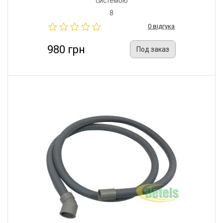
системою
8
0 відгука
980 грн
Под заказ