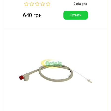
0 відгука
Reflex (Польща).
640 грн
Купити