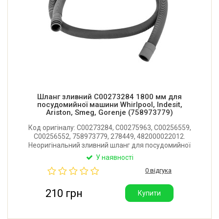
Шланг зливний C00273284 1800 мм для
посудомийної машини Whirlpool, Indesit,
Ariston, Smeg, Gorenje (758973779)
Код оригіналу: C00273284, C00275963, C00256559,
C00256552, 758973779, 278449, 482000022012.
Неоригінальний зливний шланг для посудомийної
машини Whirlpool, Indesit, Ariston, Bauknecht, Smeg,
У наявності
Gorenje. Довжина: 1800 мм. Діаметр з'єднання: 25
0 відгука
мм. Виробник: Італія.
210 грн
Купити