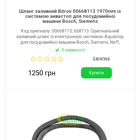
Шланг заливний Bitron 00668113 1970mm із
системою аквастоп для посудомийної
машини Bosch, Siemens
Код оригіналу: 00668113, 668113. Оригінальний
заливний шланг із електронную системою Aquastop
для посудомийної машини Bosch, Siemens, Neff,
Constructa, Blaupunkt, Zelmer. Довжина: 1970 мм.
У наявності
Виробник: Bitron (Італія).
0 відгука
1250 грн
Купити