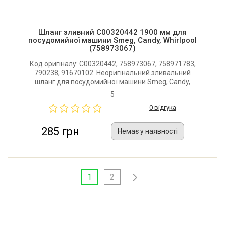
Шланг зливний C00320442 1900 мм для
посудомийної машини Smeg, Candy, Whirlpool
(758973067)
Код оригіналу: C00320442, 758973067, 758971783,
790238, 91670102. Неоригінальний зливальний
шланг для посудомийної машини Smeg, Candy,
Whirlpool, Bauknecht та інших. Довжина: 1900 мм.
5
Внутрішні діаметри горловини: 19/29 мм. Виробник:
0 відгука
Італія.
285 грн
Немає у наявності
1
2