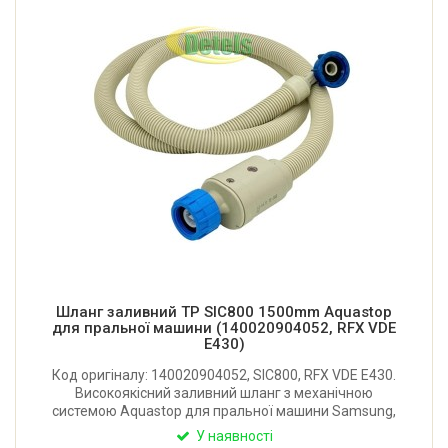
Шланг заливний TP SIC800 1500mm Aquastop
для пральної машини (140020904052, RFX VDE
E430)
Код оригіналу: 140020904052, SIC800, RFX VDE E430.
Високоякісний заливний шланг з механічною
системою Aquastop для пральної машини Samsung,
AEG, Electrolux, Zanussi, Whirpool, Bauknecht, Bosch,
У наявності
Siemens, Gorenje. Довжина: 1500 мм. Виробник: TP