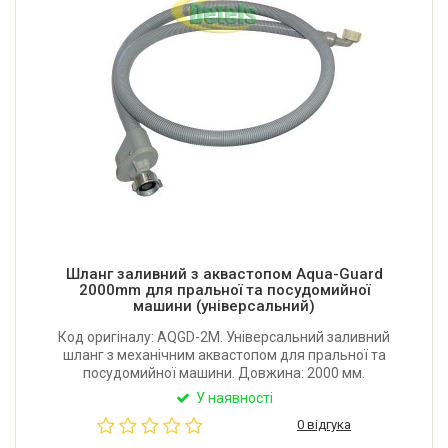
Шланг заливний з аквастопом Aqua-Guard
2000mm для пральної та посудомийної
машини (універсальний)
Код оригіналу: AQGD-2M. Універсальний заливний
шланг з механічним аквастопом для пральної та
посудомийної машини. Довжина: 2000 мм.
Складається із двох шарів. Якщо ушкоджується
У наявності
внутрішній шар і вода потрапляє до зовнішнього,
0 відгука
подача води припиняється. Виробник: Італія.