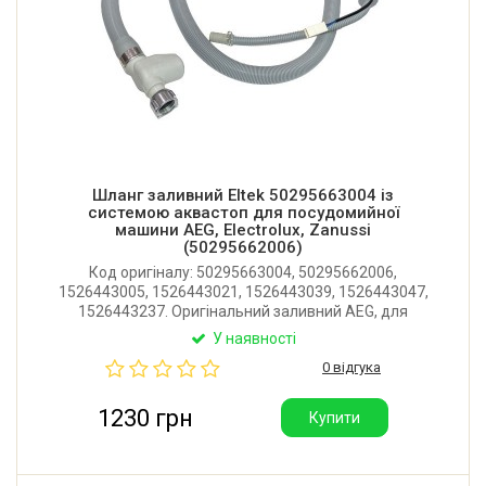
Шланг заливний Eltek 50295663004 із
системою аквастоп для посудомийної
машини AEG, Electrolux, Zanussi
(50295662006)
Код оригіналу: 50295663004, 50295662006,
1526443005, 1526443021, 1526443039, 1526443047,
1526443237. Оригінальний заливний AEG, для
машин. Довжина: 1800 мм. Виробник: Eltek (Італія).
У наявності
0 відгука
1230 грн
Купити