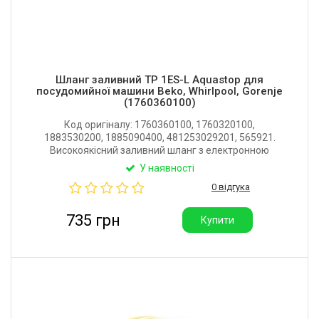
Шланг заливний TP 1ES-L Aquastop для
посудомийної машини Beko, Whirlpool, Gorenje
(1760360100)
Код оригіналу: 1760360100, 1760320100,
1883530200, 1885090400, 481253029201, 565921.
Високоякісний заливний шланг з електронною
системою Aquastop для посудомийної машини Beko,
У наявності
Whirlpool, Gorenje, Bauknecht. Довжина: 2145 мм.
0 відгука
Виробник: TP Reflex (Італія).
735 грн
Купити