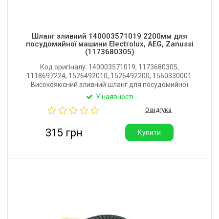
Шланг зливний 140003571019 2200мм для
посудомийної машини Electrolux, AEG, Zanussi
(1173680305)
Код оригіналу: 140003571019, 1173680305,
1118697224, 1526492010, 1526492200, 1560330001.
Високоякісний зливний шланг для посудомийної
машини Electrolux, AEG, Zanussi. Довжина: 2200 мм.
У наявності
Діаметр з'єднання внутрішній: 31 мм. Виробник:
0 відгука
Італія.
315 грн
Купити