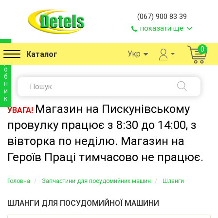
(067) 900 83 39
показати ще
в
0
Укр
Каталог
и
р
о
б
н
и
к
Магазин на Пискунівському
УВАГА!
провулку працює з 8:30 до 14:00, з
вівторка по неділю. Магазин на
Героїв Праці тимчасово не працює.
Головна
Запчастини для посудомийних машин
Шланги
ШЛАНГИ ДЛЯ ПОСУДОМИЙНОЇ МАШИНИ