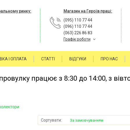
ральному ринку:
Магазин на Героїв праці:
(095) 110 77 44
(096) 110 77 44
(063) 226 86 83
Графік роботи
ВКА І ОПЛАТА
СТАТТІ
ВІДГУКИ
ПРО НАС
ровулку працює з 8:30 до 14:00, з вівт
колектори
Сортувати:
За замовчуванням