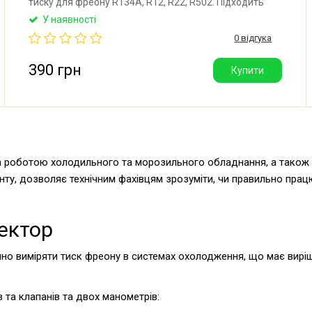
тиску для фреону R134A, R12, R22, R502. Підходить
для заправки будь-якого холодильного обладнання,
У наявності
яке працює на даних фреонах. Виробник: Китай.
0 відгука
390 грн
Купити
роботою холодильного та морозильного обладнання, а також с
генту, дозволяє технічним фахівцям зрозуміти, чи правильно пр
ектор
но виміряти тиск фреону в системах охолодження, що має виріш
 та клапанів та двох манометрів: