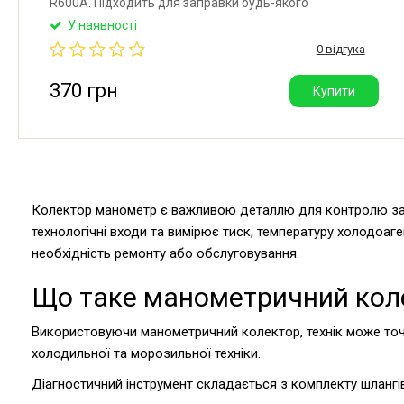
R600A. Підходить для заправки будь-якого
холодильного обладнання, яке працює на фреоні
У наявності
R600A. Виробник: Китай.
0 відгука
370 грн
Купити
Колектор манометр є важливою деталлю для контролю за 
технологічні входи та вимірює тиск, температуру холодоа
необхідність ремонту або обслуговування.
Що таке манометричний кол
Використовуючи манометричний колектор, технік може точ
холодильної та морозильної техніки.
Діагностичний інструмент складається з комплекту шлангів