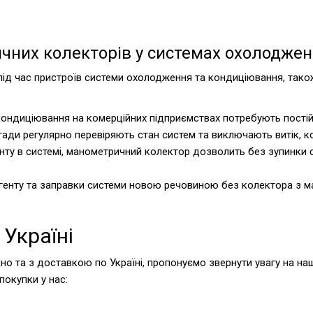
них колекторів у системах охолоджен
д час пристроїв системи охолодження та кондиціювання, також
 кондиціювання на комерційних підприємствах потребують пості
игади регулярно перевіряють стан систем та виключають витік, 
нту в системі, манометричний колектор дозволить без зупинки 
агенту та заправки системи новою речовиною без колектора з м
Україні
о та з доставкою по Україні, пропонуємо звернути увагу на наш 
покупки у нас: