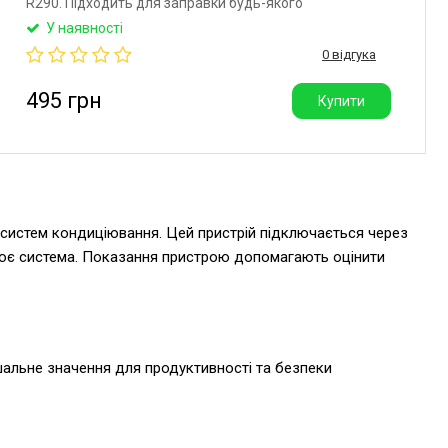
R290. Підходить для заправки будь-якого
холодильного обладнання, яке працює на цих
У наявності
фреонах. Діапазон вимірювань: 0-5 МПа. Виробник:
0 відгука
Китай.
495 грн
Купити
истем кондиціювання. Цей пристрій підключається через
ацює система. Показання пристрою допомагають оцінити
альне значення для продуктивності та безпеки