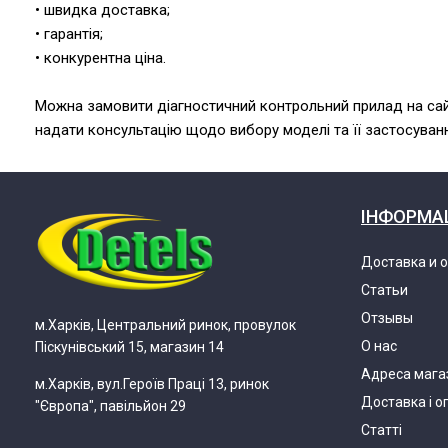
• швидка доставка;
• гарантія;
• конкурентна ціна.
Можна замовити діагностичний контрольний прилад на сайті
надати консультацію щодо вибору моделі та її застосуван
ІНФОРМА
Доставка и 
Статьи
Отзывы
м.Харків, Центральний ринок, провулок
О нас
Піскунівський 15, магазин 14
Адреса мага
м.Харків, вул.Героїв Праці 13, ринок
Доставка і о
"Європа", павільйон 29
Статті