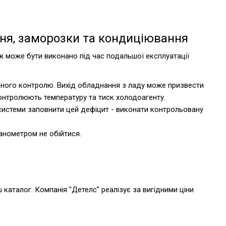
ня, заморозки та кондиціювання
 може бути виконано під час подальшої експлуатації
йного контролю. Вихід обладнання з ладу може призвести
контролюють температуру та тиск холодоагенту.
системи заповнити цей дефіцит - виконати контрольовану
анометром не обійтися.
каталог. Компанія "Детелс" реалізує за вигідними ціни