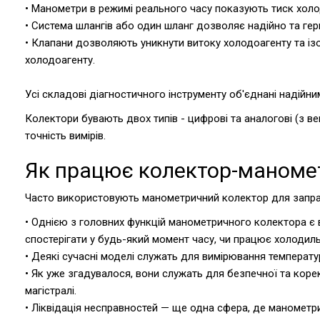
• Манометри в режимі реального часу показують тиск холо
• Система шлангів або один шланг дозволяє надійно та ге
• Клапани дозволяють уникнути витоку холодоагенту та із
холодоагенту.
Усі складові діагностичного інструменту об'єднані надій
Колектори бувають двох типів - цифрові та аналогові (з в
точність вимірів.
Як працює колектор-маноме
Часто використовують манометричний колектор для заправ
• Однією з головних функцій манометричного колектора є
спостерігати у будь-який момент часу, чи працює холодил
• Деякі сучасні моделі служать для вимірювання температур
• Як уже згадувалося, вони служать для безпечної та кор
магістралі.
• Ліквідація несправностей — ще одна сфера, де манометри