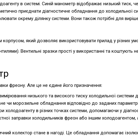
доагенту в системі. Синій манометр відображає низький тиск, ч
рметично приєднати діагностичне обладнання до холодильної с
олювати окрему ділянку системи. Вони також потрібні для виріш
ним корпусом, який дозволяє використовувати прилад у різних у
ентилями). Вентильні зразки прості у використанні та коштують
тр
ки фреону. Але це не єдине його призначення:
 вимірювання низького та високого тиску холодильної системи 
ьне чи морозильне обладнання відповідно до заданих параметрі
и холодоагенту в різних точках системи, допомагаючи у діагнос
ектної заправки холодильників фреон або іншим холодоагентом, 
чний колектор стане в нагоді. Це обладнання допомагає ізолюва