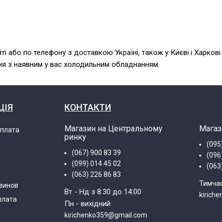
 або по телефону з доставкою Україні, також у Києві і Харкові
ня з наявним у вас холодильним обладнанням.
ЦІЯ
КОНТАКТИ
Магазин на Центральному
Магаз
оплата
ринку
(095
(067) 900 83 39
(096
(099) 014 45 02
(063
(063) 226 86 83
Тимча
зинов
Вт - Нд з 8:30 до 14:00
kirich
плата
Пн - вихідний
kirichenko359@gmail.com