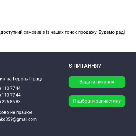
 доступний самовивіз із наших точок продажу. Будемо раді
Є ПИТАННЯ?
ин на Героїв Праці
Задати питання
) 110 77 44
) 110 77 44
Підібрати запчастину
) 226 86 83
сово не працює.
enko359@gmail.com