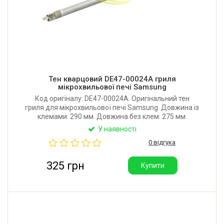
Тен кварцовий DE47-00024A гриля
мікрохвильової печі Samsung
Код оригіналу: DE47-00024A. Оригінальний тен
гриля для мікрохвильової печі Samsung. Довжина із
клемами: 290 мм. Довжина без клем: 275 мм.
Робоча напруга: 115V. Потужність: 450W.
У наявності
0 відгука
325 грн
Купити