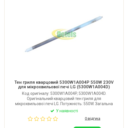
Тен гриля кварцовий 5300W1A004P 550W 230V
для мікрохвильової печі LG (5300W1A004D)
Код оригіналу: 5300W1A004P, 5300W1A004D.
Оригінальний кварцовий тен гриля для
мікрохвильової печі LG. Потужність: 550W. Загальна
довжина: 320 мм.
У наявності
0 відгука