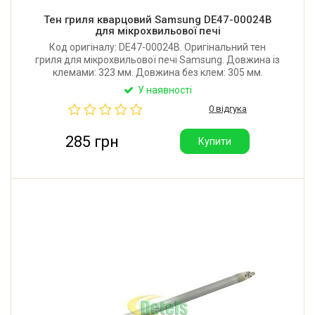
Тен гриля кварцовий Samsung DE47-00024B
для мікрохвильової печі
Код оригіналу: DE47-00024B. Оригінальний тен
гриля для мікрохвильової печі Samsung. Довжина із
клемами: 323 мм. Довжина без клем: 305 мм.
Робоча напруга: 115V. Потужність: 600W.
У наявності
0 відгука
285 грн
Купити