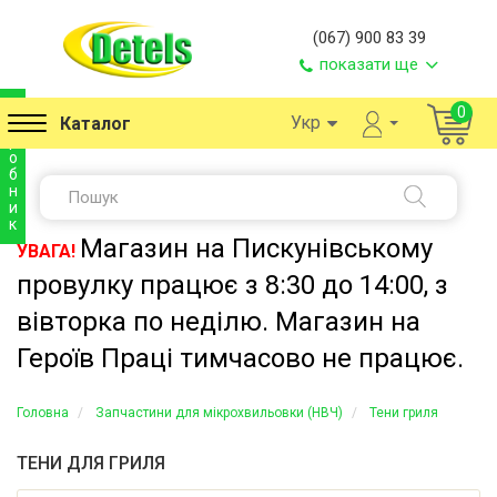
(067) 900 83 39
показати ще
в
0
Укр
Каталог
и
р
о
б
н
и
к
Магазин на Пискунівському
УВАГА!
провулку працює з 8:30 до 14:00, з
вівторка по неділю. Магазин на
Героїв Праці тимчасово не працює.
Головна
Запчастини для мікрохвильовки (НВЧ)
Тени гриля
ТЕНИ ДЛЯ ГРИЛЯ