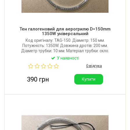
Тен галогеновий для аерогрилю D=150mm
1350W універсальний
Код оригіналу: TAG-150. Діаметр: 150 мм.
Потужність: 1350W. Довжина дротів: 200 мм.
Діаметр трубки: 10 мм. Матеріал трубки: скло.
Матеріал спіралі: фехраль. Підходить для всіх
У наявності
моделей аерогрилів, в яких застосовується тен
0 відгука
діаметром 150 мм. Виробник: Туреччина.
390 грн
Купити