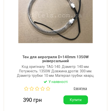
Тен для аерогриля D=140mm 1350W
універсальний
Код оригіналу: TAG-140. Діаметр: 140 мм.
Потужність: 1350W. Довжина дротів: 300 мм.
Діаметр трубки: 10 мм. Матеріал трубки: кварц.
Матеріал спіралі: карбон. Підходить для всіх
У наявності
моделей аерогрилів, в яких застосовується тен
0 відгука
діаметром 140 мм. Виробник: Туреччина.
390 грн
Купити