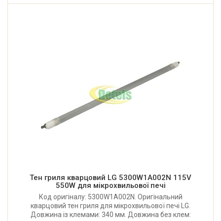
Тен гриля кварцовий LG 5300W1A002N 115V
550W для мікрохвильової печі
Код оригіналу: 5300W1A002N. Оригінальний
кварцовий тен гриля для мікрохвильової печі LG.
Довжина із клемами: 340 мм. Довжина без клем: