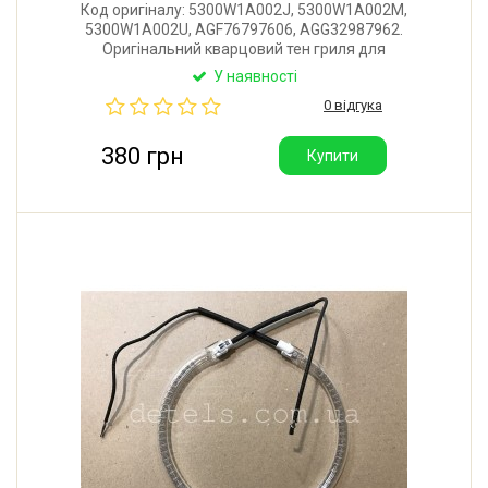
Код оригіналу: 5300W1A002J, 5300W1A002M,
5300W1A002U, AGF76797606, AGG32987962.
Оригінальний кварцовий тен гриля для
мікрохвильової печі LG. Потужність: 525W. Загальна
У наявності
довжина: 320 мм.
0 відгука
380 грн
Купити