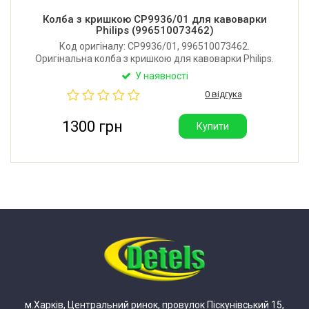
Колба з кришкою CP9936/01 для кавоварки
Philips (996510073462)
Код оригіналу: CP9936/01, 996510073462.
Оригінальна колба з кришкою для кавоварки Philips.
У наявності
0 відгука
1300 грн
Купити
м.Харків, Центральний ринок, провулок Піскунівський 15,