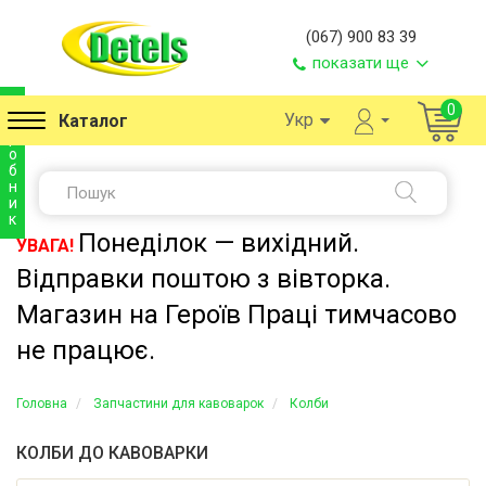
(067) 900 83 39
показати ще
в
0
Укр
Каталог
и
р
о
б
н
и
к
Понеділок — вихідний.
УВАГА!
Відправки поштою з вівторка.
Магазин на Героїв Праці тимчасово
не працює.
Головна
Запчастини для кавоварок
Колби
КОЛБИ ДО КАВОВАРКИ