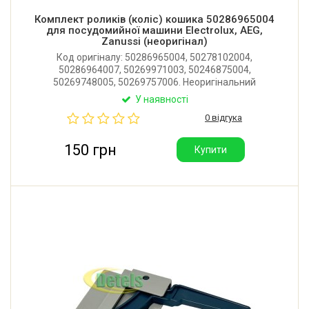
Комплект роликів (коліс) кошика 50286965004
для посудомийної машини Electrolux, AEG,
Zanussi (неоригінал)
Код оригіналу: 50286965004, 50278102004,
50286964007, 50269971003, 50246875004,
50269748005, 50269757006. Неоригінальний
комплект коліс нижнього кошика для посудомийної
У наявності
машини Electrolux, AEG, Zanussi, Privileg. У комплекті
0 відгука
8 шт. Виробник: Італія.
150 грн
Купити