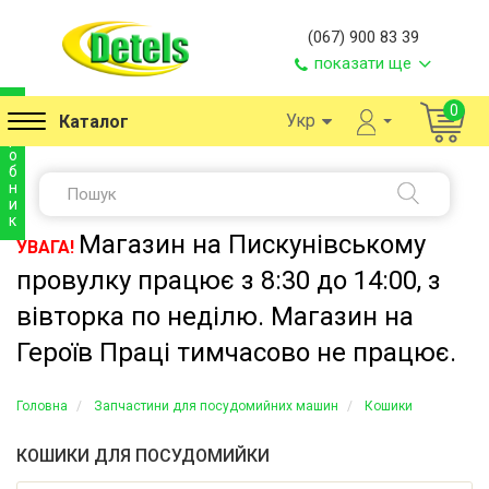
(067) 900 83 39
показати ще
в
0
Укр
Каталог
и
р
о
б
н
и
к
Магазин на Пискунівському
УВАГА!
провулку працює з 8:30 до 14:00, з
вівторка по неділю. Магазин на
Героїв Праці тимчасово не працює.
Головна
Запчастини для посудомийних машин
Кошики
КОШИКИ ДЛЯ ПОСУДОМИЙКИ