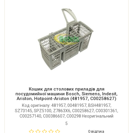
Кошик для столових приладів для
посудомийної машини Bosch, Siemens, Indesit,
Ariston, Hotpoint-Ariston (481957, C00258627)
Код оригіналу: 481957, 00481957, BSH481957,
SZ73145, SPZ5100, Z7863X6, C00258627, C00301361,
C00257140, C00386607, C00298 Неоригінальний
кошик для столових приладів для посудомийної
5
машини Bosch, Siemens, Indesit, Ariston, Hotpoint-
0 відгука
Ariston, Whirlpool.