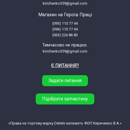
kirichenko359@gmail.com
Магазин на Героїв Праці
(095) 110 77 44
(096) 110 77 44
(063) 226 86 83
Тимчасово не працює.
kirichenko359@gmail.com
Є ПИТАННЯ?
Задати питання
Підібрати запчастину
«Права на торгову марку Detels належать ФОП Кириченко В.А.»