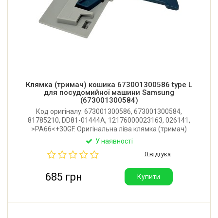
Клямка (тримач) кошика 673001300586 type L
для посудомийної машини Samsung
(673001300584)
Код оригіналу: 673001300586, 673001300584,
81785210, DD81-01444A, 12176000023163, 026141,
>PA66<+30GF. Оригінальна ліва клямка (тримач)
верхнього кошика для посудомийної машини
У наявності
Samsung, Teka, DeDietrich, Brandt, Pyramida.
0 відгука
Виробник: Китай.
685 грн
Купити