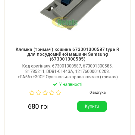
Клямка (тримач) кошика 673001300587 type R
для посудомийної машини Samsung
(673001300585)
Код оригіналу: 673001300587, 673001300585,
81785211, DD81-01443A, 12176000010208,
>PA66<+30GF. Оригінальна права клямка (тримач)
верхнього кошика для посудомийної машини
У наявності
Samsung, Teka, DeDietrich, Brandt, Pyramida.
0 відгука
Виробник: Китай.
680 грн
Купити