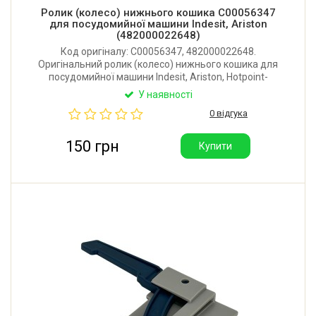
Ролик (колесо) нижнього кошика C00056347
для посудомийної машини Indesit, Ariston
(482000022648)
Код оригіналу: C00056347, 482000022648.
Оригінальний ролик (колесо) нижнього кошика для
посудомийної машини Indesit, Ariston, Hotpoint-
Ariston, Whirlpool. Виробник: Італія.
У наявності
0 відгука
150 грн
Купити