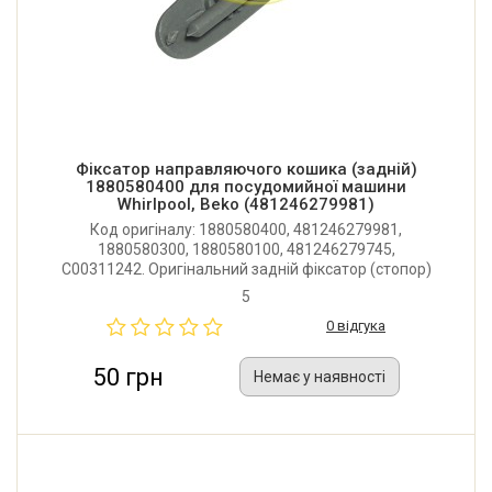
Фіксатор направляючого кошика (задній)
1880580400 для посудомийної машини
Whirlpool, Beko (481246279981)
Код оригіналу: 1880580400, 481246279981,
1880580300, 1880580100, 481246279745,
C00311242. Оригінальний задній фіксатор (стопор)
направляючої корзини для посудомийної машини
5
Whirlpool, Beko, Bauknecht.
0 відгука
50 грн
Немає у наявності