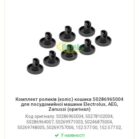
Комплект роликів (коліс) кошика 50286965004
для посудомийної машини Electrolux, AEG,
Zanussi (оригінал)
Код оригіналу: 50286965004, 50278102004,
50286964007, 50269971003, 50246875004,
50269748005, 50269757006, 152.577.00, 152.577.02,
15257700. Оригінальний комплект коліс нижнього
У наявності
кошика для посудомийної машини Electrolux, AEG,