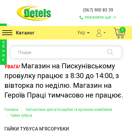
(067) 900 83 39
показати ще
в
0
Укр
Каталог
и
р
о
б
н
и
к
Магазин на Пискунівському
УВАГА!
провулку працює з 8:30 до 14:00, з
вівторка по неділю. Магазин на
Героїв Праці тимчасово не працює.
Головна
Запчастини для м'ясорубок та кухонних комбайнів
Гайки тубуса
ГАЙКИ ТУБУСА М'ЯСОРУБКИ