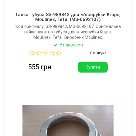
Гайка тубуса SS-989842 для м'ясорубки Krups,
Moulinex, Tefal (MS-0692107)
Код оригіналу: SS-989842, MS-0692107. Оригінальна
гайка накатна тубуса для м'ясорубки Krups,
Moulinex, Tefal. Виробник Moulinex.
У наявності
0 відгука
555 грн
Купити