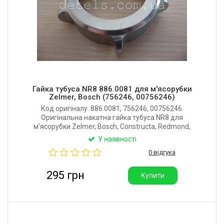
Гайка тубуса NR8 886.0081 для м'ясорубки
Zelmer, Bosch (756246, 00756246)
Код оригіналу: 886.0081, 756246, 00756246.
Оригінальна накатна гайка тубуса NR8 для
м'ясорубки Zelmer, Bosch, Constructa, Redmond,
Liberty. Виробник: Польща.
У наявності
0 відгука
295 грн
Купити