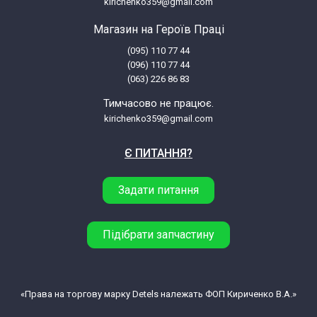
kirichenko359@gmail.com
Магазин на Героїв Праці
(095) 110 77 44
(096) 110 77 44
(063) 226 86 83
Тимчасово не працює.
kirichenko359@gmail.com
Є ПИТАННЯ?
Задати питання
Підібрати запчастину
«Права на торгову марку Detels належать ФОП Кириченко В.А.»