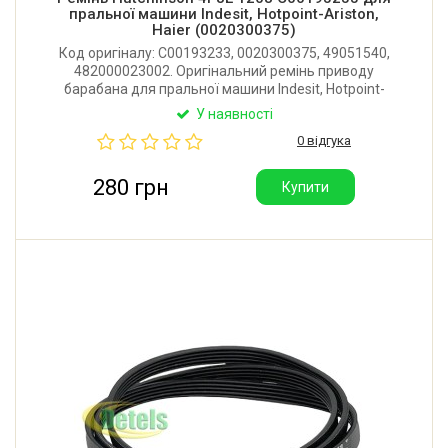
пральної машини Indesit, Hotpoint-Ariston,
Haier (0020300375)
Код оригіналу: C00193233, 0020300375, 49051540,
482000023002. Оригінальний ремінь приводу
барабана для пральної машини Indesit, Hotpoint-
Ariston, Haier. Виробник: Hutchinson (Франція).
У наявності
0 відгука
280 грн
Купити