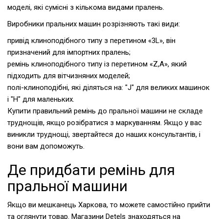
моделі, які сумісні з кількома видами пралень.
Виробники пральних машин розрізняють такі види:
привід клиноподібного типу з перетином «3L», він
призначений для імпортних пралень;
ремінь клиноподібного типу із перетином «Z,A», який
підходить для вітчизняних моделей;
полі-клиноподібні, які діляться на: "J" для великих машинок
і "H" для маленьких.
Купити правильний ремінь до пральної машини не складе
труднощів, якщо розібратися з маркуванням. Якщо у вас
виникли труднощі, звертайтеся до наших консультантів, і
вони вам допоможуть.
Де придбати ремінь для
пральної машини
Якщо ви мешканець Харкова, то можете самостійно прийти
та оглянути товар. Магазини Detels знаходяться на