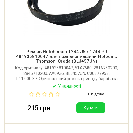
Ремінь Hutchinson 1244 J5 / 1244 PJ
481935810047 для пральної машини Hotpoint,
Thomson, Creda (BLJ457UN)
Код оригіналу: 481935810047, 51X7680, 2816750200,
2845710200, AV0936, BLJ457UN, C00377953,
1.11.000.37. Оригінальний ремінь приводу барабана
для пральної машини Hotpoint, Thomson, Creda.
У наявності
Виробник Hutchinson (Франція).
0 відгука
215 грн
Купити