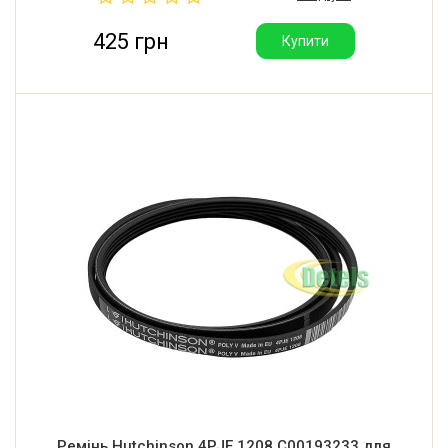
425 грн
Купити
Ремінь Hutchinson 4PJE 1208 C00193233 для