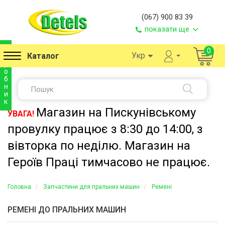
(067) 900 83 39
показати ще
в
0
Укр
Каталог
и
р
о
б
н
и
к
Магазин на Пискунівському
УВАГА!
провулку працює з 8:30 до 14:00, з
вівторка по неділю. Магазин на
Героїв Праці тимчасово не працює.
Головна
Запчастини для пральних машин
Ремені
РЕМЕНІ ДО ПРАЛЬНИХ МАШИН