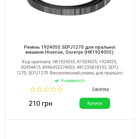
Ремінь 1924055 5EPJ1270 для пральної
машини Hisense, Gorenje (HK1924055)
Код оригіналу: HK1924055, K1924055, 1924055,
00494415, 8996452374003, 481235818193, 5EPJ
1270, 5EPJ1270. Високоякісний ремінь для пральної
машини Hisense, Gorenje, AEG, Electrolux, Bosch,
У наявності
Siemens, Whirlpool. Має 5 струмків. Виробник:
0 відгука
Optibelt (Німеччина).
210 грн
Купити