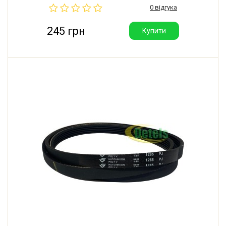
0 відгука
245 грн
Купити