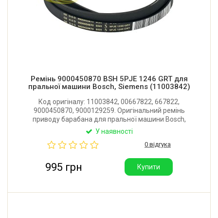
Ремінь 9000450870 BSH 5PJE 1246 GRT для
пральної машини Bosch, Siemens (11003842)
Код оригіналу: 11003842, 00667822, 667822,
9000450870, 9000129259. Оригінальний ремінь
приводу барабана для пральної машини Bosch,
Siemens. Має 5 струмків. Виробник: Німеччина.
У наявності
0 відгука
995 грн
Купити