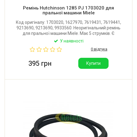
Ремінь Hutchinson 1285 PJ 1703020 для
пральної машини Miele
Код оригіналу: 1703020, 1627970, 7619431, 7619441,
9213690, 9213690, 9933560. Неоригінальний ремінь
для пральної машини Miele. Має 5 струмків. Є
аналогом ременів 6PJ1285 та 6PJ1287 на 6
У наявності
струмків. Виробник Hutchinson (Франція).
0 відгука
395 грн
Купити