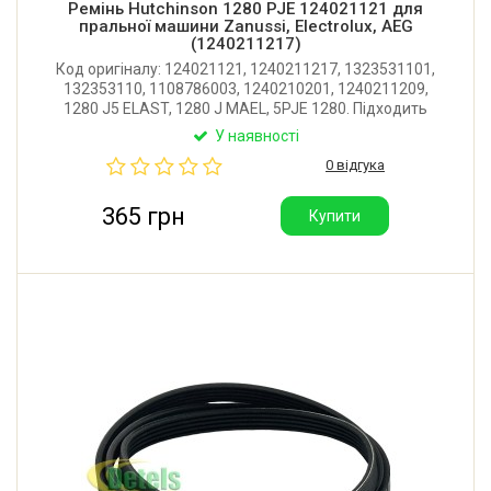
Ремінь Hutchinson 1280 PJE 124021121 для
пральної машини Zanussi, Electrolux, AEG
(1240211217)
Код оригіналу: 124021121, 1240211217, 1323531101,
132353110, 1108786003, 1240210201, 1240211209,
1280 J5 ELAST, 1280 J MAEL, 5PJE 1280. Підходить
до серій Aquacycle 800, Aquacycle 900, Aquacycle
У наявності
1000, Aquacycle 1050. Має 5 струмків. Виробник:
0 відгука
Hutchinson (Франція).
365 грн
Купити