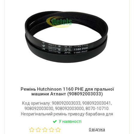
Ремінь Hutchinson 1160 PHE для пральної
машини Атлант (908092003033)
Код оригіналу: 908092003033, 908092003041,
908092003030, 908092003000, 8070-10710.
Неоригінальний ремінь приводу барабана для
пральної машини Атлант. Є аналогом ременів
У наявності
Hutchinson 7PHE 1162 та Snap-On 8EPH1160.
0 відгука
Виробник: Hutchinson (Франція).