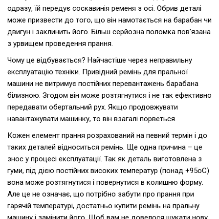
одразу, їй передує соскавинія ременя з осі. Обрив деталі
може призвести до того, що він намотається на барабан чи
двигун і заклинить його. Більш серйозна поломка пов'язана
з урвищем проведення прання.
Чому це відбувається? Найчастіше через неправильну
експлуатацію техніки. Привідний ремінь для пральної
машини не витримує постійних перевантажень барабана
білизною. Згодом він може розтягнутися і не так ефективно
передавати обертальний рух. Якщо продовжувати
навантажувати машинку, то він взагалі порветься.
Кожен елемент прання розрахований на певний термін і до
таких деталей відноситься ремінь. Ще одна причина – це
знос у процесі експлуатації. Так як деталь виготовлена ​​з
гуми, під дією постійних високих температур (понад +95оС)
вона може розтягнутися і повернутися в колишню форму.
Але це не означає, що потрібно забути про прання при
гарячій температурі, достатньо купити ремінь на пральну
машину і замінити його. Щоб вам не довелося шукати нову