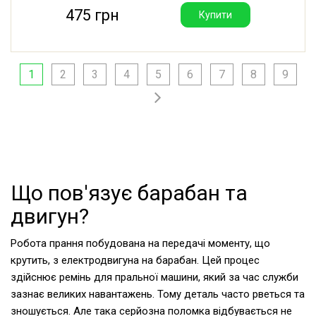
475 грн
Купити
1
2
3
4
5
6
7
8
9
Що пов'язує барабан та
двигун?
Робота прання побудована на передачі моменту, що
крутить, з електродвигуна на барабан. Цей процес
здійснює ремінь для пральної машини, який за час служби
зазнає великих навантажень. Тому деталь часто рветься та
зношується. Але така серйозна поломка відбувається не