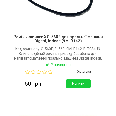
Ремінь клиновий O-560E для пральної машини
Digital, Indesit (9MLR142)
Код оригіналу: O-560E, 3L560, 9MLR142, BLT034UN.
Клиноподібний ремінь приводу барабана для
напівавтоматичної пральної машини Digital, Indesit,
Airport, Ariston, Saturn, Singer. Довжина внутрішня:
У наявності
560 мм. Ширина: 10 мм. Висота: 6 мм. Виробник:
0 відгука
Китай.
50 грн
Купити