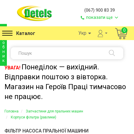
(067) 900 83 39
показати ще
в
0
Укр
Каталог
и
р
о
б
н
и
к
Понеділок — вихідний.
УВАГА!
Відправки поштою з вівторка.
Магазин на Героїв Праці тимчасово
не працює.
Головна
Запчастини для пральних машин
Корпуси фільтра (равлики)
ФІЛЬТР НАСОСА ПРАЛЬНОЇ МАШИНИ