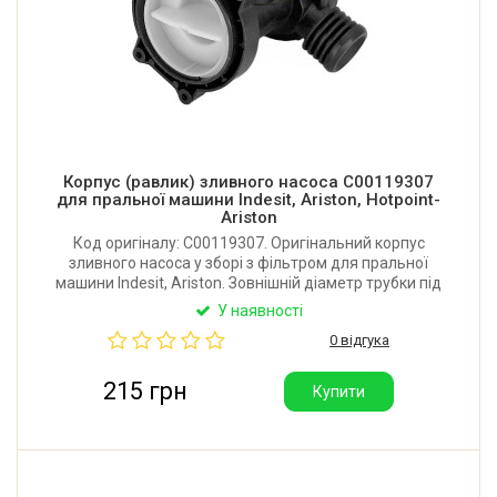
Корпус (равлик) зливного насоса C00119307
для пральної машини Indesit, Ariston, Hotpoint-
Ariston
Код оригіналу: C00119307. Оригінальний корпус
зливного насоса у зборі з фільтром для пральної
машини Indesit, Ariston. Зовнішній діаметр трубки під
патрубок: 35 мм. Зовнішній діаметр трубки під
У наявності
зливний шланг: 31 мм. Малі трубки — глухі.
0 відгука
Виробник: Італія.
215 грн
Купити