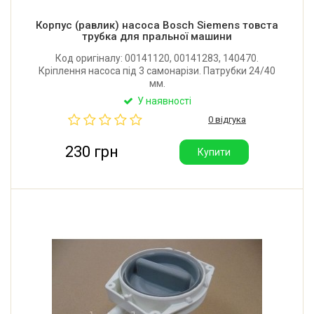
Корпус (равлик) насоса Bosch Siemens товста
трубка для пральної машини
Код оригіналу: 00141120, 00141283, 140470.
Кріплення насоса під 3 самонарізи. Патрубки 24/40
мм.
У наявності
0 відгука
230 грн
Купити