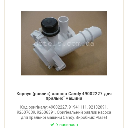
Корпус (равлик) насоса Candy 49002227 для
пральної машини
Код оригіналу: 49002227, 91941111, 92132091,
92607639, 92606391. Оригінальний равлик насоса
для пральної машини Candy. Виробник: Plaset
(Італія).
У наявності