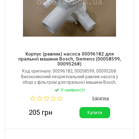
Корпус (равлик) насоса 00096182 для
пральної машини Bosch, Siemens (00058599,
00095268)
Код оригіналу: 00096182, 00058599, 00095268.
Високоякісний неоригінальний равлик насоса у
зборі з фільтром для пральної машини Bosch,
Siemens. Діаметр патрубків (зовнішній): 31/24/10
У наявності
мм. Кріплення до насоса: 3-ма саморізами.
0 відгука
Виробник: Китай.
205 грн
Купити