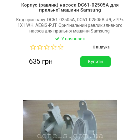
Корпус (равлик) насоса DC61-02505A для
пральної машини Samsung
Код оригіналу: DC61-02505A, DC61-02505A #9, >PP<
1X1 W.H. AEGIS-PJT. Оригінальний равлик зливного
насоса для пральної машини Samsung.
Постачається без фільтра.
У наявності
0 відгука
635 грн
Купити