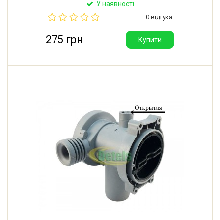
води. Через цей корпус за допомогою двох
У наявності
заливних насосів забезпечується надходження
0 відгука
води з бака до машинки.
275 грн
Купити