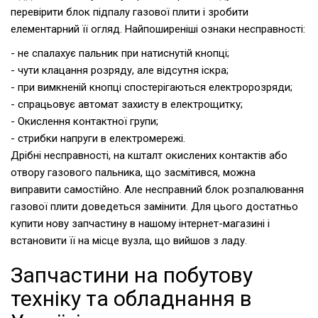
перевірити блок підпалу газової плити і зробити
елементарний її огляд. Найпоширеніші ознаки несправності:
- не спалахує пальник при натиснутій кнопці;
- чути клацання розряду, але відсутня іскра;
- при вимкненій кнопці спостерігаються електророзряди;
- спрацьовує автомат захисту в електрощитку;
- Окислення контактної групи;
- стрибки напруги в електромережі.
Дрібні несправності, на кшталт окислених контактів або
отвору газового пальника, що засмітився, можна
виправити самостійно. Але несправний блок розпалювання
газової плити доведеться замінити. Для цього достатньо
купити нову запчастину в нашому інтернет-магазині і
встановити її на місце вузла, що вийшов з ладу.
Запчастини на побутову
техніку та обладнання в