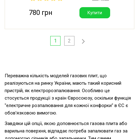
780 грн
Купити
1
2
Переважна кількість моделей газових плит, що
реалізуються на ринку України, мають такий корисний
пристрій, як електророзпалювання. Особливо це
стосується продукції з країн Євросоюзу, оскільки функція
"електричне розпалювання для кожної конфорки" в ЄС є
обов'язковою вимогою.
Завдяки цій опції, якою доповнюється газова плита або
варильна поверхня, відпадає потреба запалювати газ за
допомогою сірників або запальнички. Тим самим