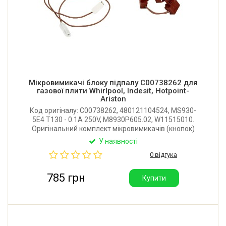
Мікровимикачі блоку підпалу C00738262 для
газової плити Whirlpool, Indesit, Hotpoint-
Ariston
Код оригіналу: C00738262, 480121104524, MS930-
5E4 T130 - 0.1A 250V, M8930P605.02, W11515010.
Оригінальний комплект мікровимикачів (кнопок)
блоку підпалу для газової варильної поверхні
У наявності
Whirlpool, Indesit, Hotpoint-Ariston. Виробник: ITW
0 відгука
Ispracontrols (Італія).
785 грн
Купити