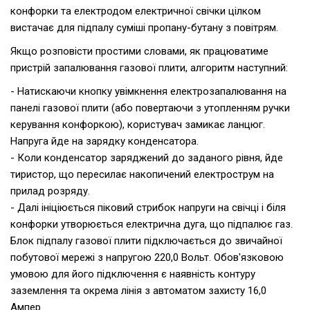
конфорки та електродом електричної свічки цілком
вистачає для підпалу суміші пропану-бутану з повітрям.
Якщо розповісти простими словами, як працюватиме
пристрій запалювання газової плити, алгоритм наступний:
- Натискаючи кнопку увімкнення електрозапалювання на
панелі газової плити (або повертаючи з утопленням ручки
керування конфоркою), користувач замикає ланцюг.
Напруга йде на зарядку конденсатора.
- Коли конденсатор заряджений до заданого рівня, йде
тиристор, що пересилає накопичений електрострум на
прилад розряду.
- Далі ініціюється піковий стрибок напруги на свічці і біля
конфорки утворюється електрична дуга, що підпалює газ.
Блок підпалу газової плити підключається до звичайної
побутової мережі з напругою 220,0 Вольт. Обов'язковою
умовою для його підключення є наявність контуру
заземлення та окрема лінія з автоматом захисту 16,0
Ампер.