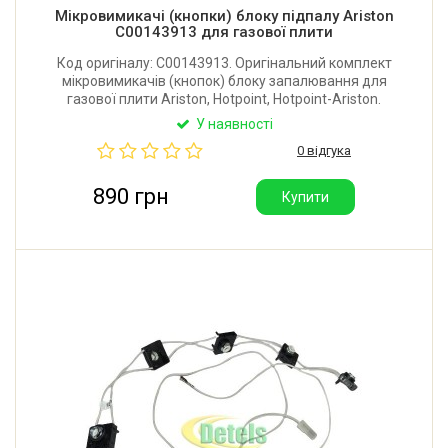
Мікровимикачі (кнопки) блоку підпалу Ariston
C00143913 для газової плити
Код оригіналу: C00143913. Оригінальний комплект
мікровимикачів (кнопок) блоку запалювання для
газової плити Ariston, Hotpoint, Hotpoint-Ariston.
Виробник: Італія.
У наявності
0 відгука
890 грн
Купити