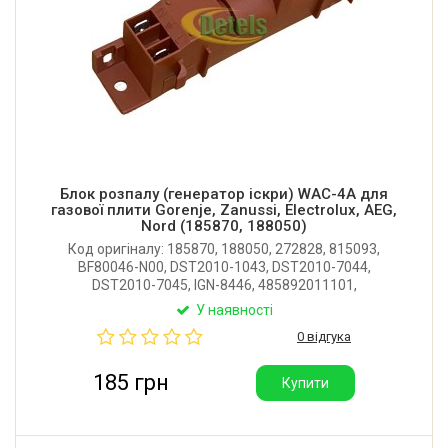
Блок розпалу (генератор іскри) WAC-4A для
газової плити Gorenje, Zanussi, Electrolux, AEG,
Nord (185870, 188050)
Код оригіналу: 185870, 188050, 272828, 815093,
BF80046-N00, DST2010-1043, DST2010-7044,
DST2010-7045, IGN-8446, 485892011101,
427692000005. Неоригинальный блок поджига на 4
У наявності
свечи для газовой плиты Gorenje, Zanussi, Electrolux,
0 відгука
AEG, Privileg , Nord. Виробник: Китай.
185 грн
Купити