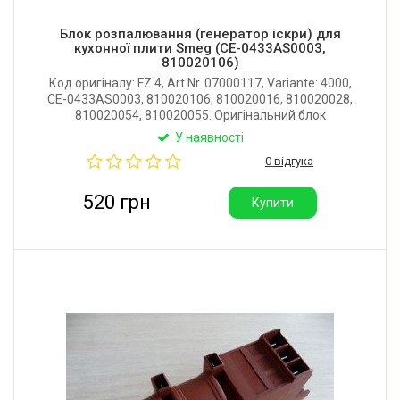
Блок розпалювання (генератор іскри) для
кухонної плити Smeg (CE-0433AS0003,
810020106)
Код оригіналу: FZ 4, Art.Nr. 07000117, Variante: 4000,
CE-0433AS0003, 810020106, 810020016, 810020028,
810020054, 810020055. Оригінальний блок
розпалювання конфорок для газової плити Smeg.
У наявності
Параметри: 220-240V, 50-60Hz, 0,8 VA. Виробник:
0 відгука
Anstoss Electric Co., LTD.
520 грн
Купити