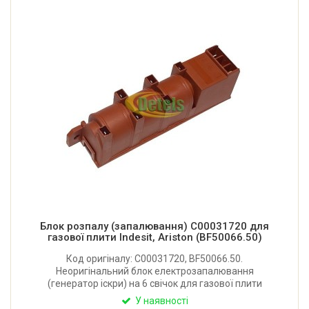
Блок розпалу (запалювання) C00031720 для
газової плити Indesit, Ariston (BF50066.50)
Код оригіналу: C00031720, BF50066.50.
Неоригінальний блок електрозапалювання
(генератор іскри) на 6 свічок для газової плити
Ariston, Electrolux, Gorenje, Indesit, Zanussi та інших.
У наявності
Виробник: Китай. Гарна якість.