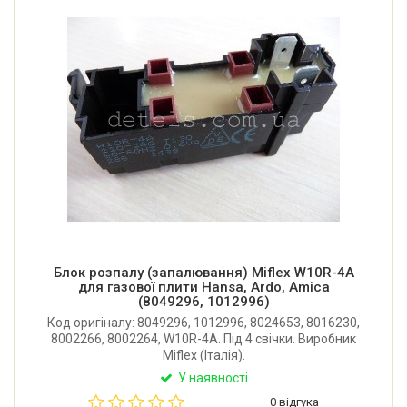
Блок розпалу (запалювання) Miflex W10R-4A
для газової плити Hansa, Ardo, Amica
(8049296, 1012996)
Код оригіналу: 8049296, 1012996, 8024653, 8016230,
8002266, 8002264, W10R-4A. Під 4 свічки. Виробник
Miflex (Італія).
У наявності
0 відгука