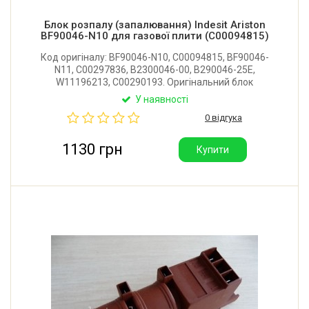
Блок розпалу (запалювання) Indesit Ariston
BF90046-N10 для газової плити (C00094815)
Код оригіналу: BF90046-N10, C00094815, BF90046-
N11, C00297836, B2300046-00, B290046-25E,
W11196213, C00290193. Оригінальний блок
запалювання для газової плити Indesit, Ariston. Має
У наявності
4 виходи. Виробник: ITW Ispracontrols (Італія).
0 відгука
1130 грн
Купити