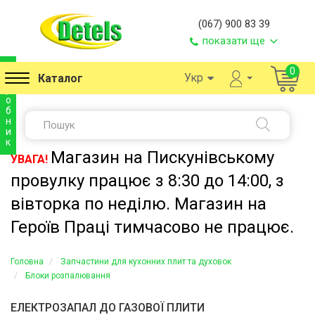
(067) 900 83 39
показати ще
в
0
Укр
Каталог
и
р
о
б
н
и
к
Магазин на Пискунівському
УВАГА!
провулку працює з 8:30 до 14:00, з
вівторка по неділю. Магазин на
Героїв Праці тимчасово не працює.
Головна
Запчастини для кухонних плит та духовок
Блоки розпалювання
ЕЛЕКТРОЗАПАЛ ДО ГАЗОВОЇ ПЛИТИ