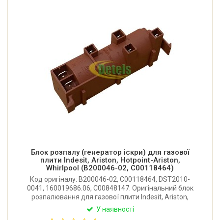
Блок розпалу (генератор іскри) для газової
плити Indesit, Ariston, Hotpoint-Ariston,
Whirlpool (B200046-02, C00118464)
Код оригіналу: B200046-02, C00118464, DST2010-
0041, 160019686.06, C00848147. Оригінальний блок
розпалювання для газової плити Indesit, Ariston,
Hotpoint-Ariston, Whirlpool. Виробник: Італія.
У наявності