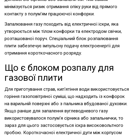
мінімізується ризик отримання опіку руки від прямого
контакту з полум'ям працюючої конфорки.
Запалювання газу походить від електричної іскри, яка
утворюється між тілом конфорки та електродом свічки,
розташованої поруч. Спеціальний блок розпалювання
плити забезпечує імпульсну подачу електроенергії для
отримання короткочасного розряду.
Що є блоком розпалу для
газової плити
Для приготування страв, кип'ятіння води використовується
горіння газоповітряної суміші, що надходить із конфорок
на варильній поверхні або з пальника вбудованої духовки.
Якщо раніше для запалення вуглеводневого газу
використовувалося полум'я сірника або запальнички, то
зараз для цього застосовується іскра високовольтного
пробою. Короткочасної електричної дуги між корпусом