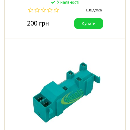
Передбачено 2 види кріплення (за допомогою
У наявності
саморізів, за допомогою засувок). Виробник: Китай.
0 відгука
200 грн
Купити