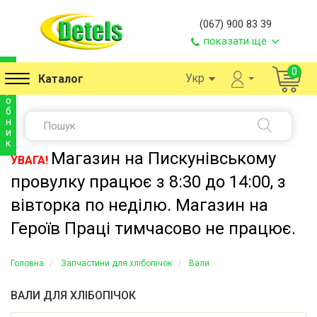
(067) 900 83 39
показати ще
в
0
Укр
Каталог
и
р
о
б
н
и
к
Магазин на Пискунівському
УВАГА!
провулку працює з 8:30 до 14:00, з
вівторка по неділю. Магазин на
Героїв Праці тимчасово не працює.
Головна
Запчастини для хлібопічок
Вали
ВАЛИ ДЛЯ ХЛІБОПІЧОК