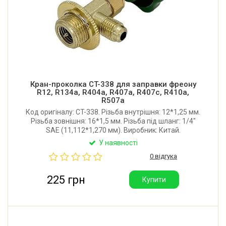
Кран-проколка CT-338 для заправки фреону
R12, R134a, R404a, R407a, R407c, R410a,
R507a
Код оригіналу: CT-338. Різьба внутрішня: 12*1,25 мм.
Різьба зовнішня: 16*1,5 мм. Різьба під шланг: 1/4"
SAE (11,112*1,270 мм). Виробник: Китай.
У наявності
0 відгука
225 грн
Купити