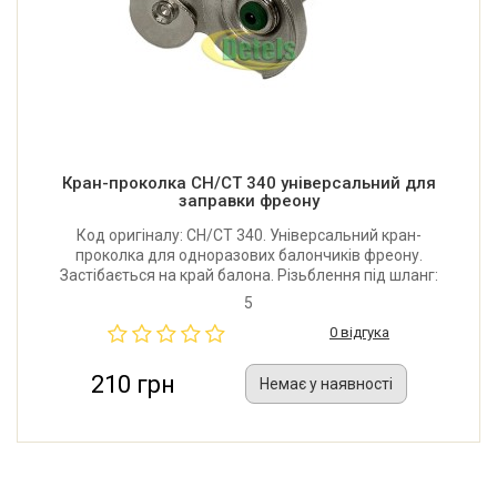
Кран-проколка CH/CT 340 універсальний для
заправки фреону
Код оригіналу: CH/CT 340. Універсальний кран-
проколка для одноразових балончиків фреону.
Застібається на край балона. Різьблення під шланг:
1/4" SAE (11,112*1,270 мм). Виробник: Китай.
5
0 відгука
210 грн
Немає у наявності