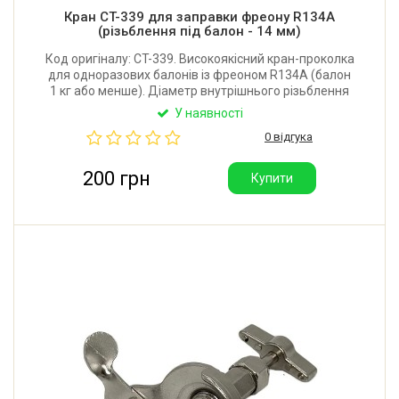
Кран CT-339 для заправки фреону R134A
(різьблення під балон - 14 мм)
Код оригіналу: CT-339. Високоякісний кран-проколка
для одноразових балонів із фреоном R134A (балон
1 кг або менше). Діаметр внутрішнього різьблення
(з'єднання з балоном): 14*1.25 мм. Діаметр
У наявності
зовнішнього різьблення (на шланг): ≈11 мм.
0 відгука
Виробник: Китай.
200 грн
Купити