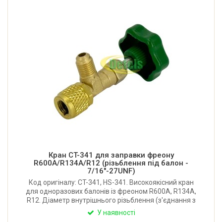
Кран CT-341 для заправки фреону
R600A/R134A/R12 (різьблення під балон -
7/16"-27UNF)
Код оригіналу: CT-341, HS-341. Високоякісний кран
для одноразових балонів із фреоном R600A, R134A,
R12. Діаметр внутрішнього різьблення (з'єднання з
балоном): 7/16"-27UNF. Діаметр зовнішнього
У наявності
різьблення (на шланг): 1/4"SAE. Виробник: Китай.