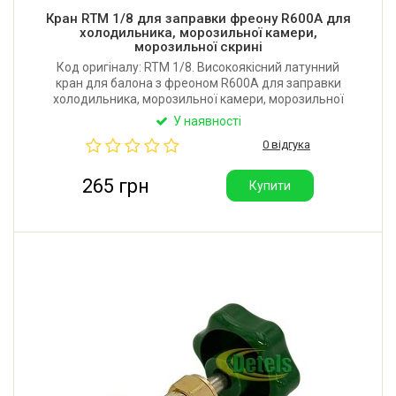
Кран RTM 1/8 для заправки фреону R600A для
холодильника, морозильної камери,
морозильної скрині
Код оригіналу: RTM 1/8. Високоякісний латунний
кран для балона з фреоном R600A для заправки
холодильника, морозильної камери, морозильної
скрині. Діаметр вихідного отвору: 1/8 дюйми.
У наявності
Виробник: Китай.
0 відгука
265 грн
Купити