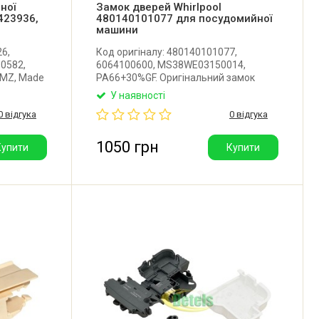
ної
Замок дверей Whirlpool
423936,
480140101077 для посудомийної
машини
26,
Код оригіналу: 480140101077,
.0582,
6064100600, MS38WE03150014,
EMZ, Made
PA66+30%GF. Оригінальний замок
дверей для посудомийної машини
У наявності
з
Whirlpool, Bauknecht.
0 відгука
0 відгука
мийної
обник:
1050 грн
Купити
Купити