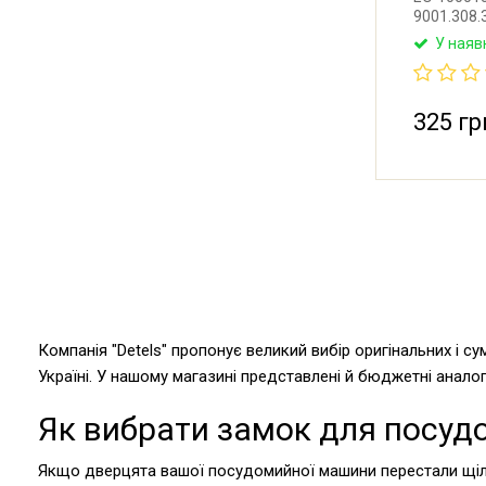
9001.308.
9001.541.
У наяв
9001.117.
9000.877.
Неоригіна
посудомий
325 гр
Виробник:
Компанія "Detels" пропонує великий вибір оригінальних і с
Україні. У нашому магазині представлені й бюджетні аналог
Як вибрати замок для посу
Якщо дверцята вашої посудомийної машини перестали щіл