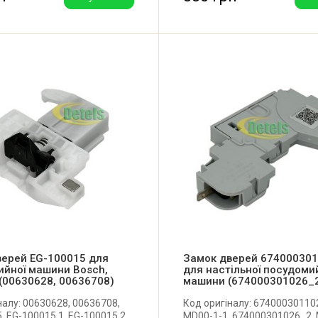
верей EG-100015 для
Замок дверей 67400030
ийної машини Bosch,
для настільної посудоми
(00630628, 00636708)
машини (674000301026_
налу: 00630628, 00636708,
Код оригіналу: 67400030110
, EG-100015.1, EG-100015.2,
MD00-1-1, 674000301026_2, 