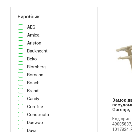
Виробник
AEG
Amica
Ariston
Bauknecht
Beko
Blomberg
Bomann
Bosch
Brandt
Candy
Замок д
посудоми
Comfee
Gorenje,
Constructa
Код оригі
Daewoo
49005837,
1017824, 
Daya