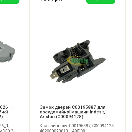
1026_1
Замок дверей C00195887 для
йної
посудомийної машини Indesit,
2)
Ariston (C00094128)
26_1,
Код оригіналу: C00195887, C00094128,
MD00 2-1,
482000023013, 148ID08.