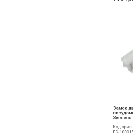
Замок д
посудом
Siemens 
Код оригі
EG-100015