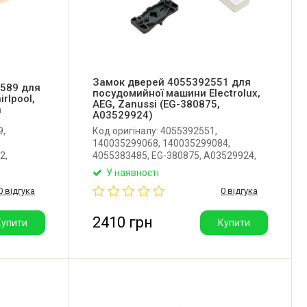
Замок дверей 4055392551 для
589 для
посудомийної машини Electrolux,
rlpool,
AEG, Zanussi (EG-380875,
n
A03529924)
9,
Код оригіналу: 4055392551,
140035299068, 140035299084,
2,
4055383485, EG-380875, A03529924,
,
Type 889.312133, 4055973491.
У наявності
Оригінальний замок дверцят для
0 відгука
0 відгука
посудомийної машини Electrolux, AEG,
ool,
Zanussi. Параметри: 28V DC / 200 mA,
idea,
60N. Виробник: EMZ (Німеччина).
2410 грн
Купити
Купити
я.