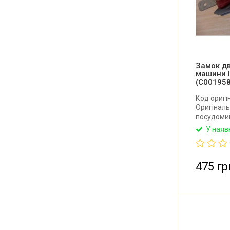
Замок д
машини In
(C001958
Код оригі
Оригіналь
посудомий
Виробник: 
У наяв
475 гр