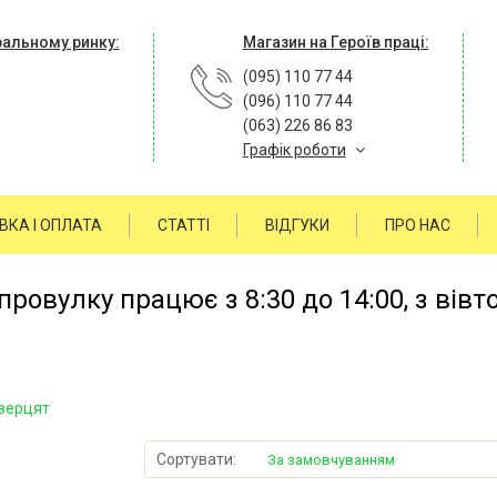
ральному ринку:
Магазин на Героїв праці:
(095) 110 77 44
(096) 110 77 44
(063) 226 86 83
Графік роботи
ВКА І ОПЛАТА
СТАТТІ
ВІДГУКИ
ПРО НАС
ровулку працює з 8:30 до 14:00, з вівт
верцят
Сортувати:
За замовчуванням