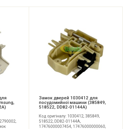
для
Замок дверей 1030412 для
msung,
посудомийної машини (385849,
2A)
518522, DD82-01144A)
,
Код оригіналу: 1030412, 385849,
2790002,
518522, DD82-01144A,
мок
17476000007454, 17476000000060,