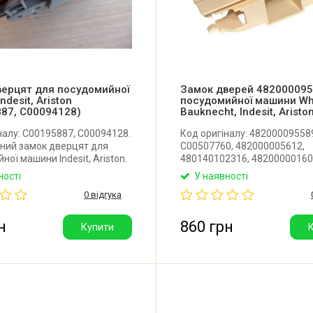
верцят для посудомийної
Замок дверей 482000095
desit, Ariston
посудомийної машини Whi
87, C00094128)
Bauknecht, Indesit, Aristo
налу: C00195887, C00094128.
Код оригіналу: 48200009558
ний замок дверцят для
C00507760, 482000005612,
ної машини Indesit, Ariston.
480140102316, 48200000160
Італія.
C00286395, 17476000000027
ності
У наявності
17476000000033, 49030536.
0 відгука
Оригінальний замок для
посудомийної машини Whirlp
Bauknecht, Indesit, Ariston, M
н
860 грн
Купити
Candy, Hansa. Виробник: Італі