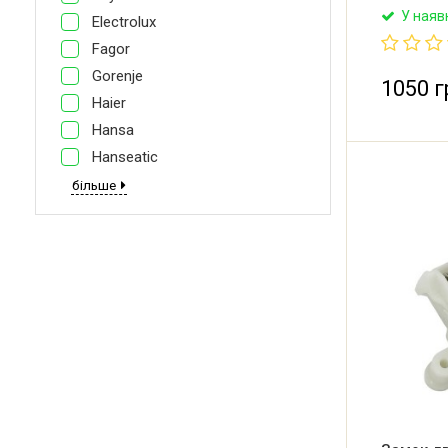
MS38WE03
У наяв
Electrolux
замок дв
машини Ca
Fagor
Hansa, Ami
Gorenje
Bomann, M
1050 г
Haier
Hansa
Hanseatic
більше