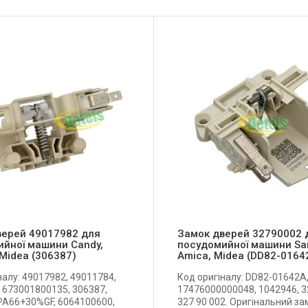
верей 49017982 для
Замок дверей 32790002 
йної машини Candy,
посудомийної машини Sa
 Midea (306387)
Amica, Midea (DD82-0164
налу: 49017982, 49011784,
Код оригіналу: DD82-01642A
 673001800135, 306387,
17476000000048, 1042946, 3
PA66+30%GF, 6064100600,
327 90 002. Оригінальний за