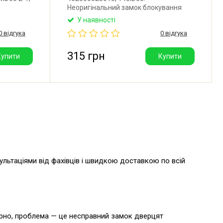
Неоригінальний замок блокування
09399.
дверей для посудомийної машини
У наявності
 для
Indesit, Ariston, Hotpoint, Hotpoint-
0 відгука
0 відгука
 AEG,
Ariston. Виробник: Італія.
mann,
ein, OK,
315 грн
Купити
Купити
сультаціями від фахівців і швидкою доставкою по всій
рно, проблема — це несправний замок дверцят