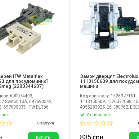
ерей ITW Metalflex
Замок дверцят Electrolux
93 для посудомийної
1113150609 для посудом
Smeg (2200344607)
машини
налу: 690074493,
Код оригіналу: 1526377161,
7 Switch 10A, 697690342,
1113150609, 1526377088, 15
, 697690335, ITW DL386.
4055283925, E6-380762, EGE
ний замок дверцят для
405526187-1,110 Оригіналь
ності
У наявності
йної машини Smeg.
дверцят для посудомийної
0 відгука
ITW Metalflex (Італія).
Zanussi, Electrolux, AEG, Privil
Виробник: Італія.
н
835 грн
Купити