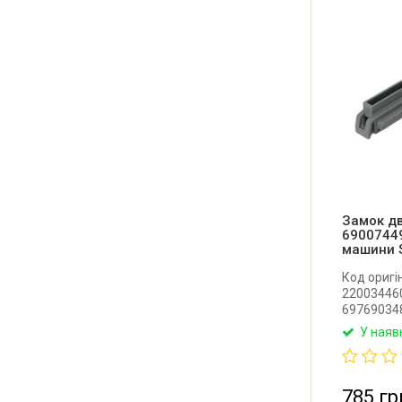
Замок дв
6900744
машини 
Код оригі
220034460
697690348
Оригіналь
У наяв
посудоми
Виробник: 
785 гр