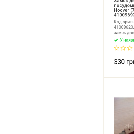
Замок д
посудоми
Hoover (
4100969
Код оригі
41008620,
замок дв
машини Ca
У наяв
Італія.
330 гр