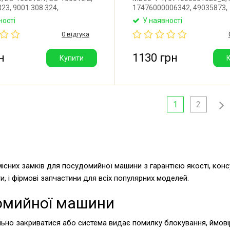
323, 9001.308.324,
17476000006342, 49035873,
435, 9000.213.363,
4055410759, 1038671, 91780
ності
У наявності
956, 9000.904.307,
Оригінальний замок дверей
0 відгука
767, 9000.915.086.
Midea, Toshiba, Hansa, Candy,
льний замок для
Electrolux, Zanussi, Beko, Bo
ної машини Bosch, Siemens.
Amica, Brandt, Comfee, Klarst
н
1130 грн
Купити
 Китай.
Pkm.
1
2
умісних замків для посудомийної машини з гарантією якості, кон
и, і фірмові запчастини для всіх популярних моделей.
домийної машини
ьно закриватися або система видає помилку блокування, ймові