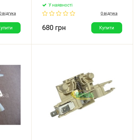
 машини
17476000000052, 49037176,
У наявності
eatic.
674010030007, 674010030017,
0 відгука
0 відгука
07010620. Оригінальний замок дверей
для посудомийної машини Hansa,
Amica, Samsung, Candy, Gorenje, Midea,
680 грн
Купити
Купити
Daewoo, Toshiba, Bomann.