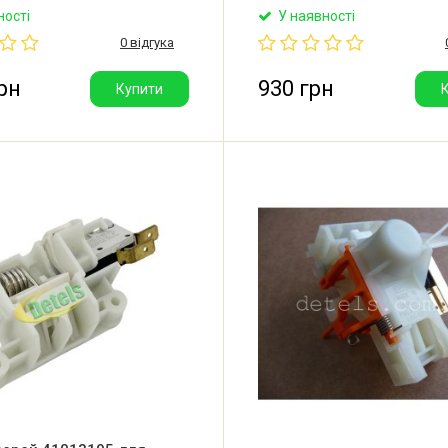
150014. Оригінальний
дверцят для посудомийної
ності
У наявності
ерей для посудомийної
Samsung, Amica, Midea, Hans
0 відгука
ndy, Hoover, Gorenje, Midea,
ca, Fagor, Brandt, Daewoo,
astercook, Samsung, OK.
рн
930 грн
Купити