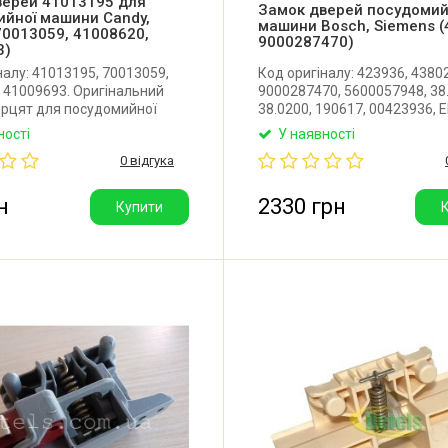
верей 41013195 для
Замок дверей посудомий
йної машини Candy,
машини Bosch, Siemens (
70013059, 41008620,
9000287470)
3)
налу: 41013195, 70013059,
Код оригіналу: 423936, 4380
 41009693. Оригінальний
9000287470, 5600057948, 38
ерцят для посудомийної
38.0200, 190617, 00423936, 
ndy, Hoover, Haier. Виробник:
in Germany, pat.6.290.270
ності
У наявності
Оригінальний замок дверей 
0 відгука
мікровимикачем для посудо
машини Bosch, Siemens. Вир
EMZ (Німеччина).
н
2330 грн
Купити