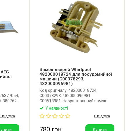
Замок дверей Whirlpool
 AEG
482000018724 для посудомийної
ийної
машини (C00378293,
482000096981)
Код оригіналу: 482000018724,
26377054,
C00378293, 482000096981,
6-380762,
C00513981. Неоригінальний замок
ний замок
дверцят для посудомийної машини
У наявності
 машини
Whirlpool, Bauknecht. Виробник: Китай.
0 відгука
0 відгука
eg.
Постачається в комплекті з одним!
мікровимикачем.
780 грн
Купити
Купити