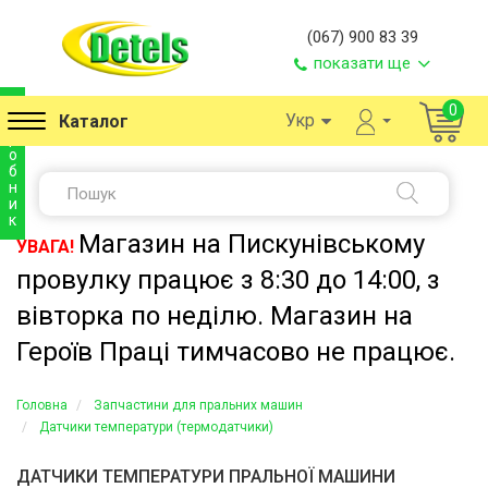
(067) 900 83 39
показати ще
в
0
Укр
Каталог
и
р
о
б
н
и
к
Магазин на Пискунівському
УВАГА!
провулку працює з 8:30 до 14:00, з
вівторка по неділю. Магазин на
Героїв Праці тимчасово не працює.
Головна
Запчастини для пральних машин
Датчики температури (термодатчики)
ДАТЧИКИ ТЕМПЕРАТУРИ ПРАЛЬНОЇ МАШИНИ