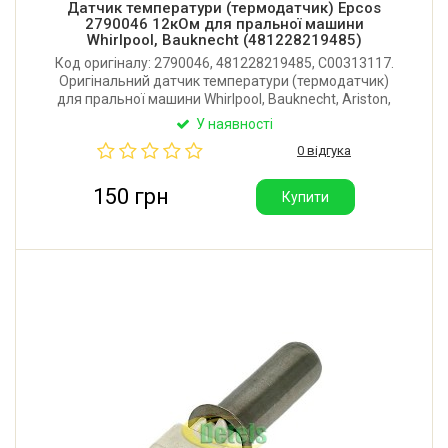
Датчик температури (термодатчик) Epcos
2790046 12кОм для пральної машини
Whirlpool, Bauknecht (481228219485)
Код оригіналу: 2790046, 481228219485, C00313117.
Оригінальний датчик температури (термодатчик)
для пральної машини Whirlpool, Bauknecht, Ariston,
Indesit, Hotpoint-Ariston, Gorenje, Bosch, Siemens.
У наявності
Опір 12 ком при 20°С. Виробник: EPCOS (Німеччина).
0 відгука
150 грн
Купити