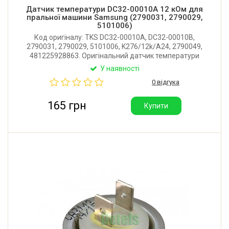
Датчик температури DC32-00010A 12 кОм для
пральної машини Samsung (2790031, 2790029,
5101006)
Код оригіналу: TKS DC32-00010A, DC32-00010B,
2790031, 2790029, 5101006, K276/12k/A24, 2790049,
481225928863. Оригінальний датчик температури
NTC для пральної машини Samsung, Whirlpool,
У наявності
Bauknecht. Опір: 12 ком при 20°С. Виробник: ELTH
0 відгука
(Люксембург).
165 грн
Купити