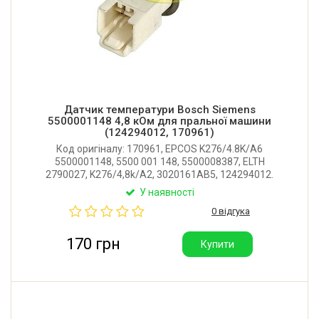
Датчик температури Bosch Siemens
5500001148 4,8 кОм для пральної машини
(124294012, 170961)
Код оригіналу: 170961, EPCOS K276/4.8K/A6
5500001148, 5500 001 148, 5500008387, ELTH
2790027, K276/4,8k/A2, 3020161AB5, 124294012.
Оригінальний датчик температури для пральної
У наявності
машини Bosch, Siemens. Опір 4.8 ком при 20°С.
0 відгука
Виробник: EPCOS (Німеччина).
170 грн
Купити