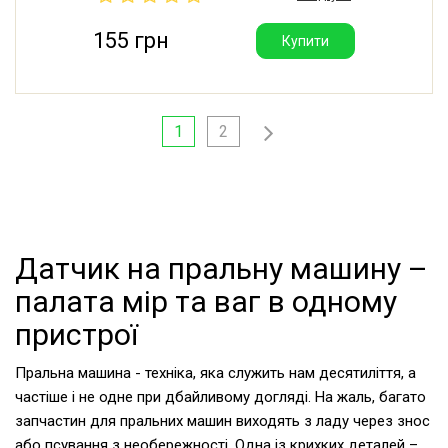
155 грн
Купити
1
2
Датчик на пральну машину –
палата мір та ваг в одному
пристрої
Пральна машина - техніка, яка служить нам десятиліття, а
частіше і не одне при дбайливому догляді. На жаль, багато
запчастин для пральних машин виходять з ладу через знос
або псування з необережності. Одна із крихких деталей –