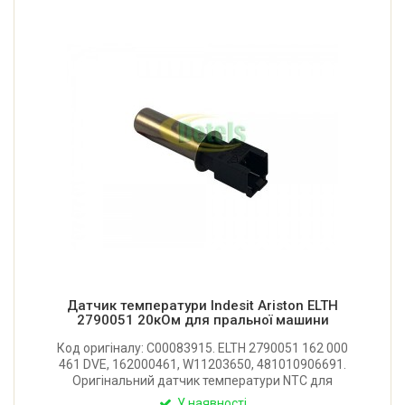
Датчик температури Indesit Ariston ELTH
2790051 20кОм для пральної машини
Код оригіналу: C00083915. ELTH 2790051 162 000
461 DVE, 162000461, W11203650, 481010906691.
Оригінальний датчик температури NTC для
пральної машини Indesit, Ariston. Опір за 20°C = 20
У наявності