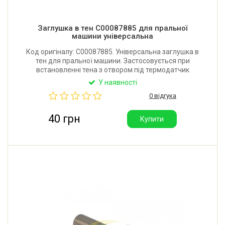
Заглушка в тен C00087885 для пральної
машини універсальна
Код оригіналу: C00087885. Універсальна заглушка в
тен для пральної машини. Застосовується при
встановленні тена з отвором під термодатчик
замість тену, в якому наявність термодатчика не
У наявності
передбачено. Виробник: Італія.
0 відгука
40 грн
Купити