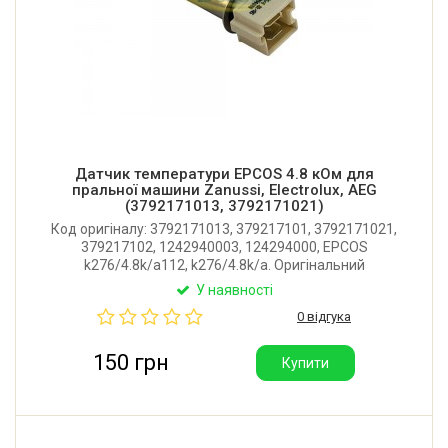
Датчик температури EPCOS 4.8 кОм для
пральної машини Zanussi, Electrolux, AEG
(3792171013, 3792171021)
Код оригіналу: 3792171013, 379217101, 3792171021,
379217102, 1242940003, 124294000, EPCOS
k276/4.8k/a112, k276/4.8k/a. Оригінальний
термодатчик NTC для пральної машини Zanussi,
У наявності
Electrolux, AEG. Опір 4.8 ком при 20°C. Виробник:
0 відгука
Німеччина.
150 грн
Купити