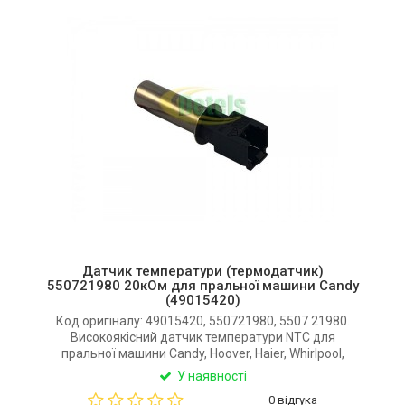
Датчик температури (термодатчик)
550721980 20кОм для пральної машини Candy
(49015420)
Код оригіналу: 49015420, 550721980, 5507 21980.
Високоякісний датчик температури NTC для
пральної машини Candy, Hoover, Haier, Whirlpool,
Bauknecht, Toshiba, Zerowatt. Опір 20 ком при 20°С.
У наявності
Виробник: ELTH (Люксембург).
0 відгука