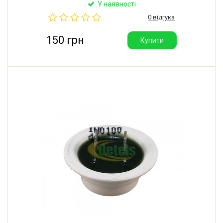
Виробник: ELTH (Люксембург).
У наявності
0 відгука
150 грн
Купити