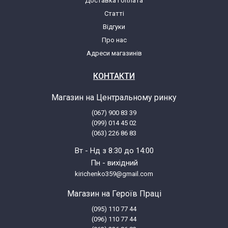
Доставка і оплата
Статті
Whirlpool AWE 60410 (859331110040)
Відгуки
Про нас
Whirlpool AWE 6416 (859364110060)
Адреси магазинів
Whirlpool AWE 64160 (859364110180)
КОНТАКТИ
Магазин на Центральному ринку
Whirlpool AWE 6416 (859364110067)
(067) 900 83 39
(099) 014 45 02
Whirlpool AWE 6760 (859367615010)
(063) 226 86 83
Вт - Нд з 8:30 до 14:00
Whirlpool AWE 6416 (859364110062)
Пн - вихідний
kirichenko359@gmail.com
Whirlpool AWE 64160 (859364110182)
Магазин на Героїв Праці
(095) 110 77 44
Whirlpool AWE 6760 (859367615014)
(096) 110 77 44