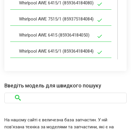
Whirlpool AWE 6415/1 (859364184080)
Whirlpool AWE 7515/1 (859375184084)
Whirlpool AWE 6415 (859364184050)
Whirlpool AWE 6415/1 (859364184084)
Whirlpool AWE 7515 (859375184050)
Whirlpool AWE 7515/1 (859375184087)
Введіть модель для швидкого пошуку
Whirlpool AWE 6415/1 (859364184082)
Whirlpool AWE 2221 (859322184010)
На нашому сайті є величезна база запчастин. У ній
пов'язана техніка за моделями та запчастини, які є на