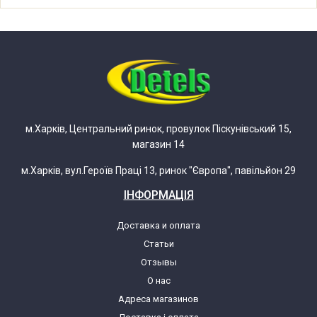
Whirlpool AWE 2221 (859322184017)
Whirlpool AWE 6514/1 (859365110082)
Whirlpool AWE 6514/1 (859365110084)
м.Харків, Центральний ринок, провулок Піскунівський 15,
магазин 14
Whirlpool AWE 6416/1 (859364110080)
м.Харків, вул.Героїв Праці 13, ринок "Європа", павільйон 29
Whirlpool AWE 6314/1 (859363110187)
ІНФОРМАЦІЯ
Whirlpool AWE 6514/1 (859365110087)
Доставка и оплата
Статьи
Whirlpool AWE 6314/1 (859363110182)
Отзывы
О нас
Адреса магазинов
Whirlpool AWE 6416 W (859364110064)