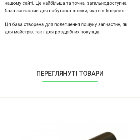
Whirlpool AWE 6415/1 (859364184087)
нашому сайті. Це найбільша та точна, загальнодоступна,
база запчастин для побутової техніки, яка є в Інтернеті
Whirlpool AWE 6415 (859364145050)
Ця база створена для полегшення пошуку запчастин, як
для майстрів, так і для роздрібних покупців.
Whirlpool AWE 6415 (859364145057)
Whirlpool AWE6075N (859347145021)
Whirlpool AWE 6417 (859321145190)
ПЕРЕГЛЯНУТІ ТОВАРИ
Whirlpool AWE 6417 W (859321145194)
Whirlpool AWE 2221 W (859322184014)
Whirlpool AWOE S8212 (859201242015)
Whirlpool AWOE S8212 (859201242010)