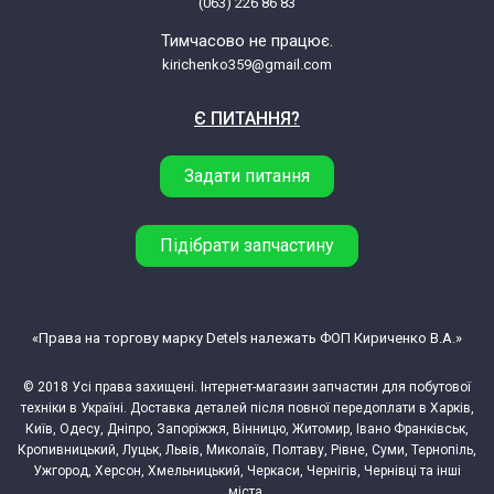
(063) 226 86 83
Whirlpool AWE 78512 (859387210020)
Тимчасово не працює.
kirichenko359@gmail.com
Whirlpool AWE 6416 (859399910036)
Є ПИТАННЯ?
Whirlpool AWE 6377/1 (859363710080)
Задати питання
Whirlpool AWE 6419P (859364149020)
Підібрати запчастину
Whirlpool AWE 6416/1 (859364110082)
Whirlpool AWE 7516 (859375129060)
«Права на торгову марку Detels належать ФОП Кириченко В.А.»
© 2018 Усі права захищені. Інтернет-магазин запчастин для побутової
Whirlpool AWE 6416/1 (859364110084)
техніки в Україні. Доставка деталей після повної передоплати в Харків,
Київ, Одесу, Дніпро, Запоріжжя, Вінницю, Житомир, Івано Франківськ,
Whirlpool AWE 64169 (859364110194)
Кропивницький, Луцьк, Львів, Миколаїв, Полтаву, Рівне, Суми, Тернопіль,
Ужгород, Херсон, Хмельницький, Черкаси, Чернігів, Чернівці та інші
міста.