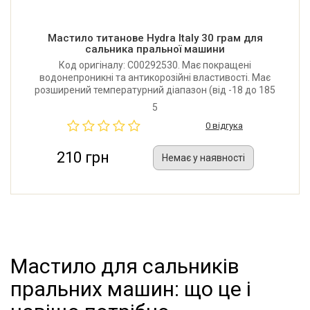
Мастило титанове Hydra Italy 30 грам для
сальника пральної машини
Код оригіналу: C00292530. Має покращені
водонепроникні та антикорозійні властивості. Має
розширений температурний діапазон (від -18 до 185
° C) та адгезію. Об'єм: 30 грам. Виробник: Італія.
5
0 відгука
210 грн
Немає у наявності
Мастило для сальників
пральних машин: що це і