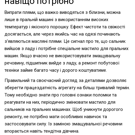
навіщо потрібно
Випрати плями, що важко виводяться з білизни, можна
лише в пральній машині з використанням високих
температур і якісного порошку. Ефект чистоти та свіжості
досягається, але через якийсь час на одязі починають
з'являються масляні плями. Це сигнал про те, що сальник
вийшов з ладу і потрібне спеціальне мастило для пральних
машин. Якщо вчасно не використовувати змащувальну
речовину, підшипник вийде з ладу, а ремонт побутової
техніки займе багато часу і дорого коштуватиме.
Правильний та своєчасний догляд за деталями дозволяє
зберегти працездатність агрегату на більш тривалий термін.
Тому необхідно знати про головні ознаки поломки та
реагувати на них, періодично змінювати мастило для
сальників на пральних машинах. Щоб уникнути дорогого
ремонту, не потрібно мати особливих навичок та
застосовувати силу. Із заміною змащувальної речовини
впорається навіть тендітна дівчина.