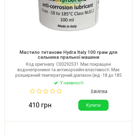
Мастило титанове Hydra Italy 100 грам для
сальника пральної машини
Код оригіналу: C00292531. Має покращені
водонепроникні та антикорозійні властивості. Має
розширений температурний діапазон (від -18 до 185
° C) та адгезію. Об'єм: 100 грам. Виробник: Італія.
У наявності
0 відгука
410 грн
Купити