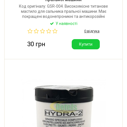
Код оригіналу: GSR-004. Високоякісне титанове
мастило для сальника пральної машини. Має
покращені водонепроникні та антикорозійні
властивості. Температурний діапазон: від -18 до
У наявності
185°C. Об'єм: 2 мл. Виробник: Італія.
0 відгука
30 грн
Купити