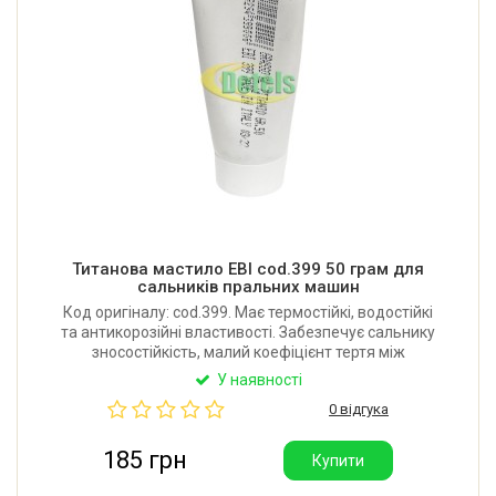
Титанова мастило EBI cod.399 50 грам для
сальників пральних машин
Код оригіналу: cod.399. Має термостійкі, водостійкі
та антикорозійні властивості. Забезпечує сальнику
зносостійкість, малий коефіцієнт тертя між
сальником та валом. Об'єм: 50 грам. Виробник: EBI
У наявності
sas (Італія).
0 відгука
185 грн
Купити