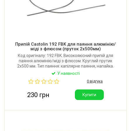
Припій Castolin 192 FBK для паяння алюмінію/
міді з флюсом (пруток 2x500мм)
Код оригіналу: 192 FBK. Високоякісний припій для
паяння алюмінію/міді з флюсом. Круглий прутик
2x500 мм. Тип паяння: капілярне паяння, напайка.
Хімічний склад: 98% Цинк (Zn), 2% Алюміній (Al).
У наявності
Виробник: Castolin Eutectic (Швейцарія).
0 відгука
230 грн
Купити