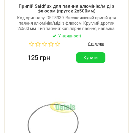
Припій Saldflux для паяння алюмінію/міді з
флюсом (пруток 2x500мм)
Код оригіналу: DET8339. Високоякісний припій для
паяння алюмінію/міді з флюсом. Круглий дротик
2x500 мм. Тип паяння: капілярне паяння, напайка.
Виробник: Saldflux (Італія).
У наявності
0 відгука
125 грн
Купити