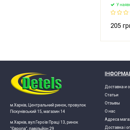
мкФ, прип
У наяв
Напруга: 
температу
Контакти:
BiCai (Кит
205 гр
ІНФОРМА
Доставка и 
Статьи
Отзывы
м.Харків, Центральний ринок, провулок
О нас
Піскунівський 15, магазин 14
Адреса мага
м.Харків, вул.Героїв Праці 13, ринок
Доставка і о
"Європа", павільйон 29