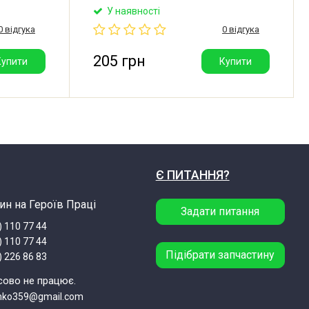
.
ємність: 1.00 мкФ, допустиме
У наявності
а якість.
відхилення: ±5%. Напруга: 2100V.
0 відгука
0 відгука
Допустима температура:
-10°C/+85°C/21. Контакти: 3+3.
Виробник: Китай. Гарна якість.
205 грн
Купити
Купити
Є ПИТАННЯ?
ин на Героїв Праці
Задати питання
) 110 77 44
) 110 77 44
Підібрати запчастину
) 226 86 83
сово не працює.
enko359@gmail.com