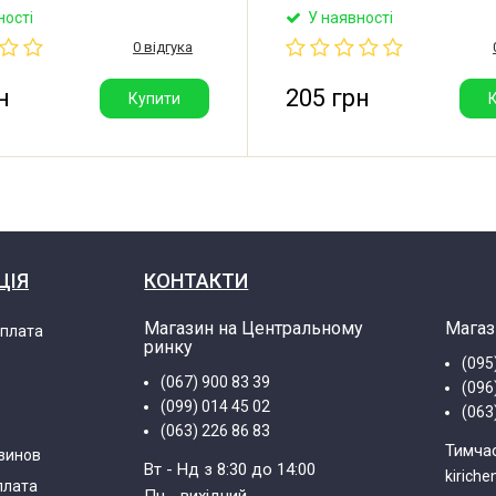
устиме відхилення: ±3%.
температура: -10°C/+85°C/21
ності
У наявності
2100V. Допустима
Виробник: BiCai (Китай). Гарн
0 відгука
ра: -10°C/+85°C/21.
 3+3. Клема: 6 мм. Виробник:
ай). Гарна якість.
н
205 грн
Купити
ЦІЯ
КОНТАКТИ
Магазин на Центральному
Магаз
оплата
ринку
(095
(067) 900 83 39
(096
(099) 014 45 02
(063
(063) 226 86 83
Тимча
зинов
Вт - Нд з 8:30 до 14:00
kirich
плата
Пн - вихідний