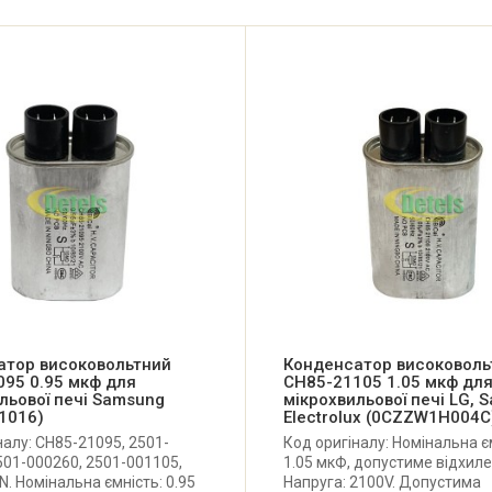
атор високовольтний
Конденсатор високоволь
95 0.95 мкф для
CH85-21105 1.05 мкф дл
льової печі Samsung
мікрохвильової печі LG, 
1016)
Electrolux (0CZZW1H004C
налу: CH85-21095, 2501-
Код оригіналу: Номінальна є
501-000260, 2501-001105,
1.05 мкФ, допустиме відхиле
 Номінальна ємність: 0.95
Напруга: 2100V. Допустима