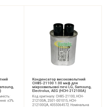
тний
Конденсатор високовольтний
я
CH85-21100 1.00 мкф для
Samsung,
мікрохвильової печі LG, Samsung,
)
Electrolux, AEG (HCH-212100A)
мність:
Код оригіналу: CH85-21100, HCH-
ння: ±3%.
212100A, 2501-001015, HCH-
212100QA, 4055064572. Номінальна