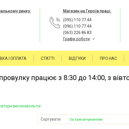
ральному ринку:
Магазин на Героїв праці:
(095) 110 77 44
(096) 110 77 44
(063) 226 86 83
Графік роботи
ВКА І ОПЛАТА
СТАТТІ
ВІДГУКИ
ПРО НАС
ровулку працює з 8:30 до 14:00, з вівт
атори високовольтні
Сортувати:
За замовчуванням