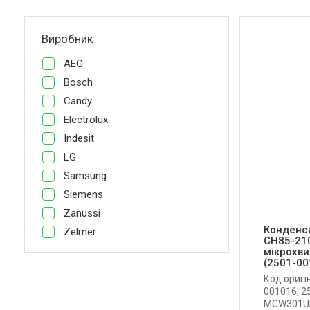
Виробник
AEG
Bosch
Candy
Electrolux
Indesit
LG
Samsung
Siemens
Zanussi
Конденс
Zelmer
CH85-210
мікрохви
(2501-00
Код оригі
001016, 2
MCW301UN.