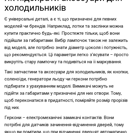
холодильників
Є універсальні деталі, а є ті, що призначені для певних
моделей чи брендів. Наприклад, лотки та заслінки можна
купити практично будь-які. Простежте тільки, щоб вони
підійшли за габаритами. Вибір лампочок також не залежить
від моделі, але потрібно знати діаметр цоколя і потужність,
що рекомендується. Ці параметри легко з'ясувати – просто
викрутіть стару лампочку та подивіться на її маркування.
Такі запчастини та аксесуари для холодильників, як кнопки,
соленоїди, генератори льоду чи геркони потрібно
підбирати з урахуванням моделі. Вимикачі можуть не
підійти за габаритами у призначені для них отвори. Тому,
щоб переконатися в придатності, поміряйте розмір прорізів
під них.
Геркони – електромеханічні замикачі контактів. Вони
потрібні для датчиків зачинення-відчинення дверей, тому
якщо ви помітили, що при відчиненні дверцят автоматично