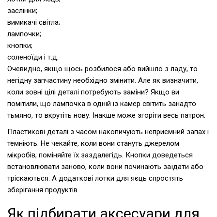
заслінки;
вимикачі світла;
лампочки;
кнопки;
соленоїди і т.д.
Очевидно, якщо щось розбилося або вийшло з ладу, то
негідну запчастину необхідно змінити. Але як визначити,
коли зовні цілі деталі потребують заміни? Якщо ви
помітили, що лампочка в одній із камер світить занадто
тьмяно, то вкрутіть нову. Інакше може згоріти весь патрон.
Пластикові деталі з часом накопичують неприємний запах і
темніють. Не чекайте, коли вони стануть джерелом
мікробів, поміняйте їх заздалегідь. Кнопки доведеться
встановлювати заново, коли вони починають заїдати або
тріскаються. А додаткові лотки для яєць спростять
зберігання продуктів.
Як підбирати аксесуари для