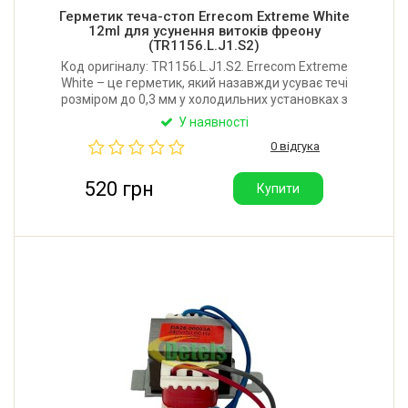
Герметик теча-стоп Errecom Extreme White
12ml для усунення витоків фреону
(TR1156.L.J1.S2)
Код оригіналу: TR1156.L.J1.S2. Errecom Extreme
White – це герметик, який назавжди усуває течі
розміром до 0,3 мм у холодильних установках з
герметичними компресорами, що містять
У наявності
холодоагенти R600, R290 та R134a. Об'єм: 12 мл.
0 відгука
Виробник: Errecom (Італія).
520 грн
Купити