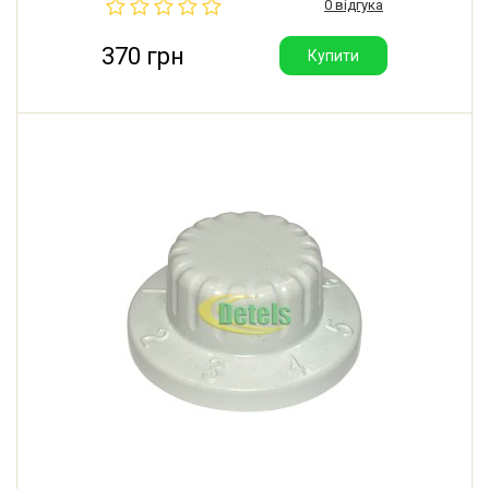
0 відгука
Різьблення штуцера: 1/4"SAE.
370 грн
Купити