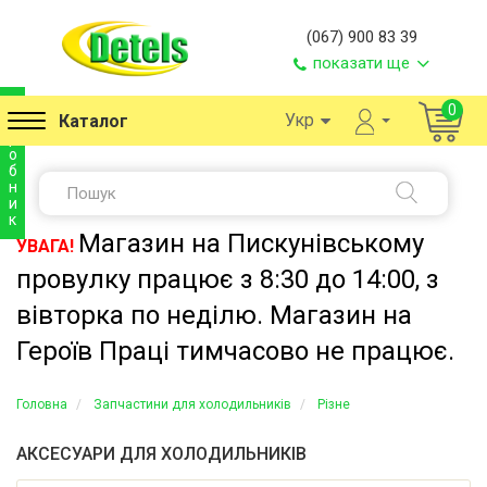
(067) 900 83 39
показати ще
в
0
Укр
Каталог
и
р
о
б
н
и
к
Магазин на Пискунівському
УВАГА!
провулку працює з 8:30 до 14:00, з
вівторка по неділю. Магазин на
Героїв Праці тимчасово не працює.
Головна
Запчастини для холодильників
Різне
АКСЕСУАРИ ДЛЯ ХОЛОДИЛЬНИКІВ