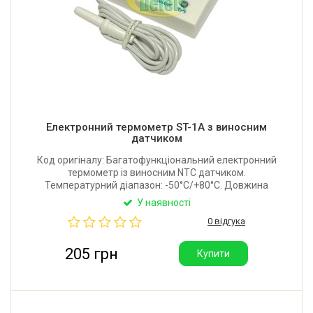
Електронний термометр ST-1A з виносним
датчиком
Код оригіналу: Багатофункціональний електронний
термометр із виносним NTC датчиком.
Температурний діапазон: -50°C/+80°C. Довжина
датчика: 1 м. Виробник Jiangsu Jingchuang
У наявності
Electronics Co., Ltd. (Китай).
0 відгука
205 грн
Купити