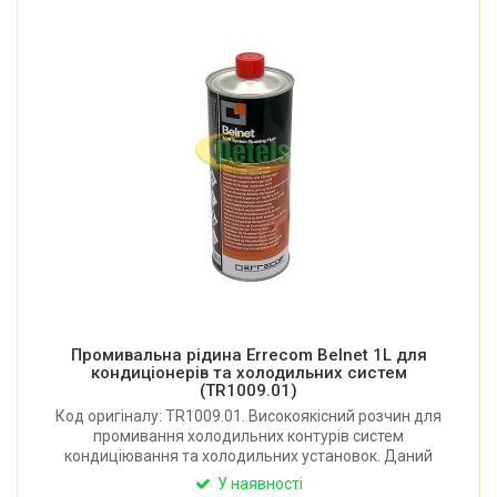
Промивальна рідина Errecom Belnet 1L для
кондиціонерів та холодильних систем
(TR1009.01)
Код оригіналу: TR1009.01. Високоякісний розчин для
промивання холодильних контурів систем
кондиціювання та холодильних установок. Даний
засіб видаляє всі залишки пилу, олії та мастильних
У наявності
матеріалів. Об'єм: 1 літр. Виробник: Errecom (Італія).