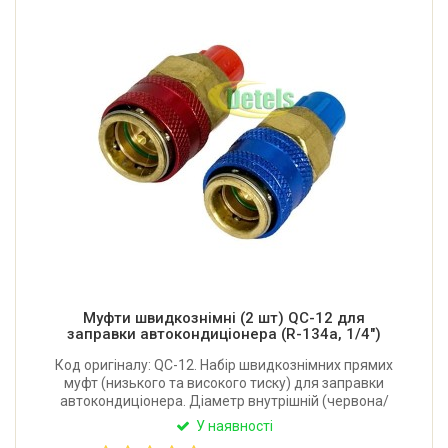
Муфти швидкознімні (2 шт) QC-12 для
заправки автокондиціонера (R-134a, 1/4")
Код оригіналу: QC-12. Набір швидкознімних прямих
муфт (низького та високого тиску) для заправки
автокондиціонера. Діаметр внутрішній (червона/
синя): 16/13 мм. Під ключ (червона/синя): 21 мм та
У наявності
23 мм / 19 мм та 21 мм. Під фреон R-134a.