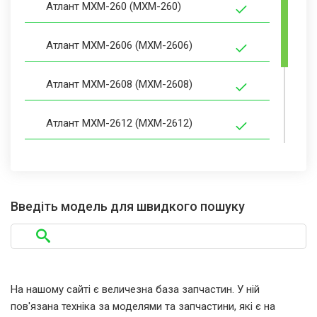
Атлант МХМ-260 (MXM-260)
Атлант МХМ-2606 (MXM-2606)
Атлант МХМ-2608 (MXM-2608)
Атлант МХМ-2612 (MXM-2612)
Атлант МХМ-268 (MXM-268)
Атлант МХМ-2706 (MXM-2706)
Введіть модель для швидкого пошуку
Атлант МХМ-2712 (MXM-2712)
На нашому сайті є величезна база запчастин. У ній
пов'язана техніка за моделями та запчастини, які є на