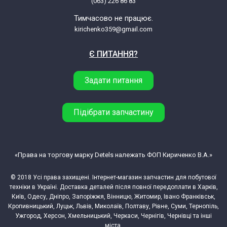
(063) 226 86 83
Тимчасово не працює.
kirichenko359@gmail.com
Є ПИТАННЯ?
Задати питання
Підібрати запчастину
«Права на торгову марку Detels належать ФОП Кириченко В.А.»
© 2018 Усі права захищені. Інтернет-магазин запчастин для побутової
техніки в Україні. Доставка деталей після повної передоплати в Харків,
Київ, Одесу, Дніпро, Запоріжжя, Вінницю, Житомир, Івано Франківськ,
Кропивницький, Луцьк, Львів, Миколаїв, Полтаву, Рівне, Суми, Тернопіль,
Ужгород, Херсон, Хмельницький, Черкаси, Чернігів, Чернівці та інші
міста.