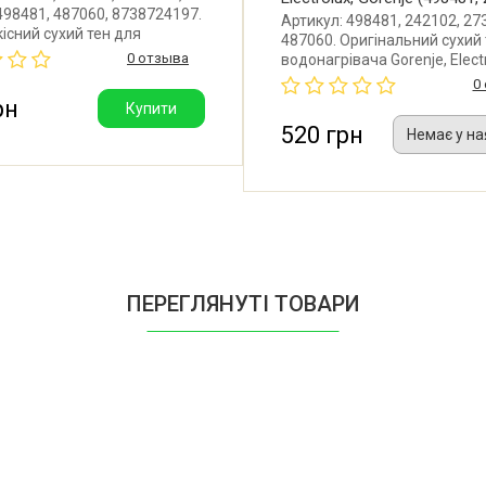
498481, 487060, 8738724197.
Артикул: 498481, 242102, 27
існий сухий тен для
487060. Оригінальний сухий 
вача Gorenje, Electrolux,
0 отзыва
водонагрівача Gorenje, Electr
agor, Bosch та інших.
Потужність: 1000W. Довжина
0
ть: 1000W. Довжина: 420
мм. Виробник: Thermowatt (Іт
рн
Купити
бник: Kawai (Китай).
520 грн
Немає у на
ПЕРЕГЛЯНУТІ ТОВАРИ