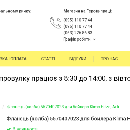
ральному ринку:
Магазин на Героїв праці:
(095) 110 77 44
(096) 110 77 44
(063) 226 86 83
Графік роботи
ВКА І ОПЛАТА
СТАТТІ
ВІДГУКИ
ПРО НАС
ровулку працює з 8:30 до 14:00, з вівт
Фланець (колба) 5570407023 для бойлера Klima Hitze, Arti
Фланець (колба) 5570407023 для бойлера Klima Hit
В наявності