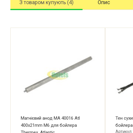
З товаром купують (4)
Опис
Магнієвий анод МА 40016 Atl
Тен сух
400x21mm М6 для бойлера
бойлера 
Артикул:
Thermex, Atlantic