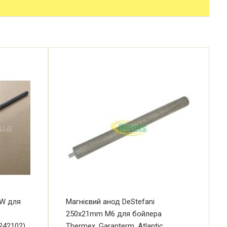
0W для
Магнієвий анод DeStefani
250x21mm М6 для бойлера
 242102)
Thermex, Garanterm, Atlantic