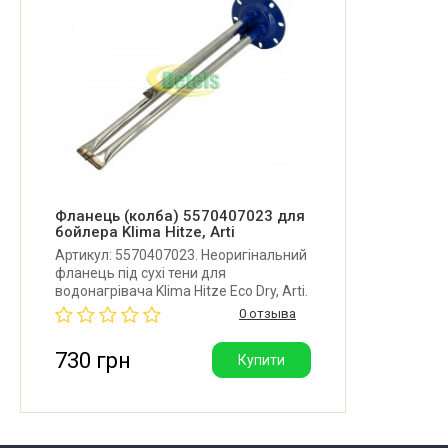
Фланець (колба) 5570407023 для
бойлера Klima Hitze, Arti
Артикул: 5570407023. Неоригінальний
фланець під сухі тени для
водонагрівача Klima Hitze Eco Dry, Arti.
Довжина трубок: 412/412/287 мм.
0 отзыва
Діаметр фланця: 120 мм. Порт під
анод М6. Виготовлений із
730 грн
Купити
нержавіючої сталі. Виробник: Україна.