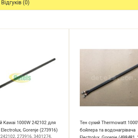
Відгуків (0)
ий Kawai 1000W 242102 для
Тен сухий Thermowatt 100
Electrolux, Gorenje (273916)
бойлера та водонагрівача
 242102, 273916, 3401274,
Electrolux, Gorenje (498481,