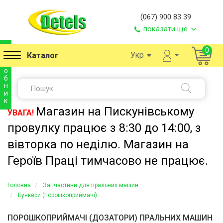
(067) 900 83 39
показати ще
в
0
Укр
Каталог
и
р
о
б
н
и
к
Магазин на Пискунівському
УВАГА!
провулку працює з 8:30 до 14:00, з
вівторка по неділю. Магазин на
Героїв Праці тимчасово не працює.
Головна
Запчастини для пральних машин
Бункери (порошкоприймачі)
ПОРОШКОПРИЙМАЧІ (ДОЗАТОРИ) ПРАЛЬНИХ МАШИН