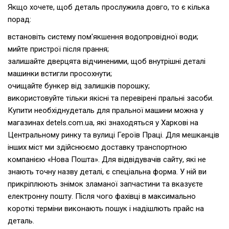
Якщо хочете, щоб деталь прослужила довго, то є кілька
порад:
встановіть систему пом'якшення водопровідної води;
мийте пристрої після прання;
залишайте дверцята відчиненими, щоб внутрішні деталі
машинки встигли просохнути;
очищайте бункер від залишків порошку;
використовуйте тільки якісні та перевірені пральні засоби.
Купити необхіднудеталь для пральної машини можна у
магазинах detels.com.ua, які знаходяться у Харкові на
Центральному ринку та вулиці Героїв Праці. Для мешканців
інших міст ми здійснюємо доставку транспортною
компанією «Нова Пошта». Для відвідувачів сайту, які не
знають точну назву деталі, є спеціальна форма. У ній ви
прикріплюють знімок зламаної запчастини та вказуєте
електронну пошту. Після чого фахівці в максимально
короткі терміни виконають пошук і надішлють прайс на
деталь.