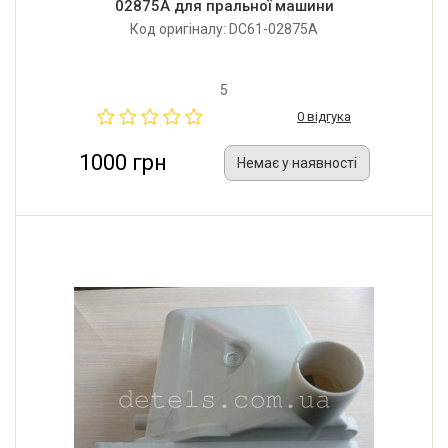
02875A для пральної машини
Код оригіналу: DC61-02875A
5
0 відгука
1000 грн
Немає у наявності