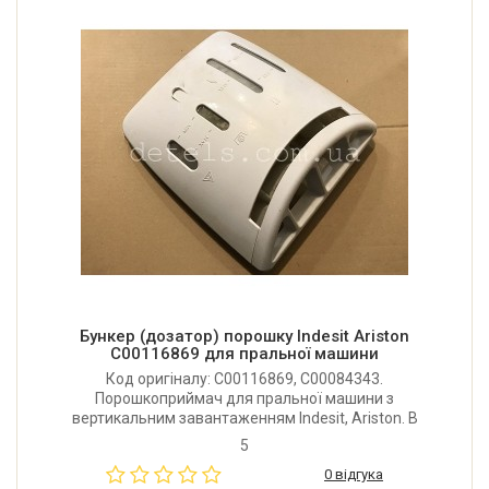
Бункер (дозатор) порошку Indesit Ariston
C00116869 для пральної машини
Код оригіналу: C00116869, C00084343.
Порошкоприймач для пральної машини з
вертикальним завантаженням Indesit, Ariston. В
наявності тільки Б/У, нові зняті з виробництва.
5
0 відгука