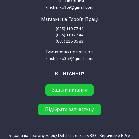
Пн - вихідний
kirichenko359@gmail.com
Магазин на Героїв Праці
(095) 110 77 44
(096) 110 77 44
(063) 226 86 83
Тимчасово не працює.
kirichenko359@gmail.com
Є ПИТАННЯ?
Задати питання
Підібрати запчастину
«Права на торгову марку Detels належать ФОП Кириченко В.А.»