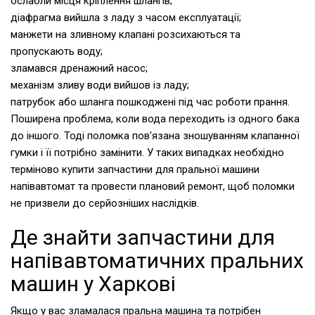
ослабли місця кріплення шлангів;
діафрагма вийшла з ладу з часом експлуатації;
манжети на зливному клапані розсихаються та
пропускають воду;
зламався дренажний насос;
механізм зливу води вийшов із ладу;
патрубок або шланга пошкоджені під час роботи прання.
Поширена проблема, коли вода переходить із одного бака
до іншого. Тоді поломка пов'язана зношуванням клапанної
гумки і її потрібно замінити. У таких випадках необхідно
терміново купити запчастини для пральної машини
напівавтомат та провести плановий ремонт, щоб поломки
не призвели до серйозніших наслідків.
Де знайти запчастини для
напівавтоматичних пральних
машин у Харкові
Якщо у вас зламалася пральна машина та потрібен