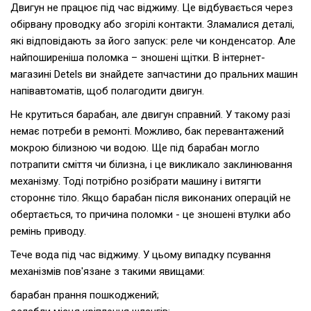
Двигун не працює під час віджиму. Це відбувається через
обірвану проводку або згорілі контакти. Зламалися деталі,
які відповідають за його запуск: реле чи конденсатор. Але
найпоширеніша поломка – зношені щітки. В інтернет-
магазині Detels ви знайдете запчастини до пральних машин
напівавтоматів, щоб полагодити двигун.
Не крутиться барабан, але двигун справний. У такому разі
немає потреби в ремонті. Можливо, бак перевантажений
мокрою білизною чи водою. Ще під барабан могло
потрапити сміття чи білизна, і це викликало заклинювання
механізму. Тоді потрібно розібрати машину і витягти
стороннє тіло. Якщо барабан після виконаних операцій не
обертається, то причина поломки - це зношені втулки або
ремінь приводу.
Тече вода під час віджиму. У цьому випадку псування
механізмів пов'язане з такими явищами:
барабан прання пошкоджений;