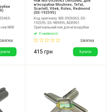
Ніж MS-0926063 ORIGINAL для
м'ясорубки Moulinex, Tefal,
рубки
Scarlett, Vitek, Rotex, Redmond
9)
(SS-192595)
55469,
Код оригіналу: MS-0926063, SS-
192595, SS-989495, ADR901.
 ніж NR8
Оригінальний ніж для м'ясорубки
h.
Moulinex, Tefal, Scarlett, Vitek, Rotex,
У наявності
у: 10 х 10
Redmond та інших. Зовнішній діаметр:
0 відгука
0 відгука
сітку 62
45 мм. Товщина ножа: 4,5 мм.
Посадкове місце: шестигранник 8 мм.
415 грн
Купити
Купити