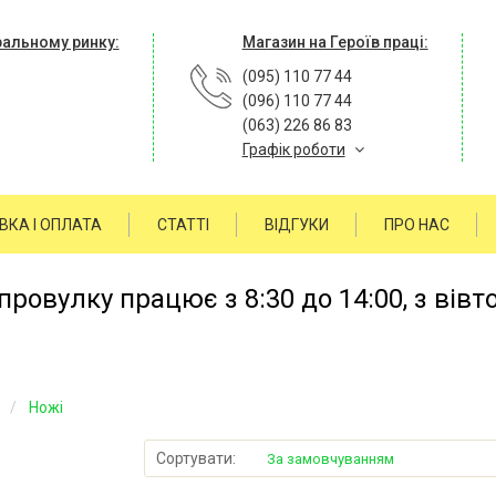
ральному ринку:
Магазин на Героїв праці:
(095) 110 77 44
(096) 110 77 44
(063) 226 86 83
Графік роботи
ВКА І ОПЛАТА
СТАТТІ
ВІДГУКИ
ПРО НАС
ровулку працює з 8:30 до 14:00, з вівт
в
Ножі
Сортувати:
За замовчуванням