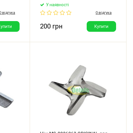
h.
м'ясорубки Zelmer, Bosch. Діаметр: 46
У наявності
у: 9х9 мм.
мм. Розмір отвору: 9х9 мм. Товщина
0 відгука
0 відгука
у 54 мм.
ножа: 9 мм. Під сітку 54 мм. Виробник:
Польща.
200 грн
Купити
Купити