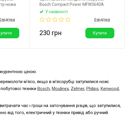
етр ножа
Bosch Compact Power MFW3640A.
 Товщина
Діаметр: 47 мм. Розмір отвору: 9х9 мм.
У наявності
 Виробник:
Товщина ножа: 5 мм. Під сітку 54 мм.
0 відгука
0 відгука
Виробник: Польща.
230 грн
Купити
Купити
онкурентною ціною.
еремолоти м'ясо, якщо в м'ясорубці затупилися ножі.
 побутової техніки
Bosch
,
Moulinex
,
Zelmer
,
Philips
,
Kenwood
,
 витрачати час і гроші на заточування різців, що затупилися,
о від того, електричний у техніки привід або ручний.