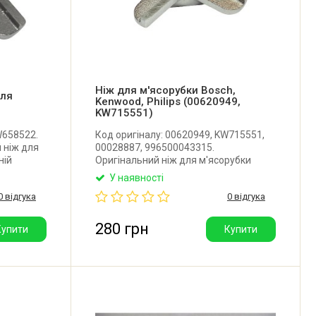
Ніж для м'ясорубки Bosch,
для
Kenwood, Philips (00620949,
KW715551)
W658522.
Код оригіналу: 00620949, KW715551,
 ніж для
00028887, 996500043315.
ній
Оригінальний ніж для м'ясорубки
а: 10,5
Bosch, Kenwood, Philips, Gorenje.
У наявності
0,5 мм.
Діаметр: 46 мм. Товщина 10 мм.
0 відгука
0 відгука
нди).
Розміри отвору: 9x9 мм. Виробник:
Kenwood (Нідерланди).
280 грн
Купити
Купити