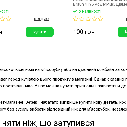
Braun 4195 PowerPlus. Діам
із зовнішнього краю: 46 мм.
ності
У наявності
ножа: 4,5 мм. Отвір: 9x9 мм.
0 відгука
Китай.
н
100 грн
Купити
 високоякісні ножі на м'ясорубку або на кухонний комбайн за к
аг перед купівлею цього продукту в магазині. Однак складно п
о постачальника. У нас можна купити оригінальні запчастини до
ет-магазині "Detels", набагато вигідніше купити нову деталь, ніж
гу без зусиль вибрати відповідний ніж для м'ясорубок, незалежн
іняти ніж, що затупився