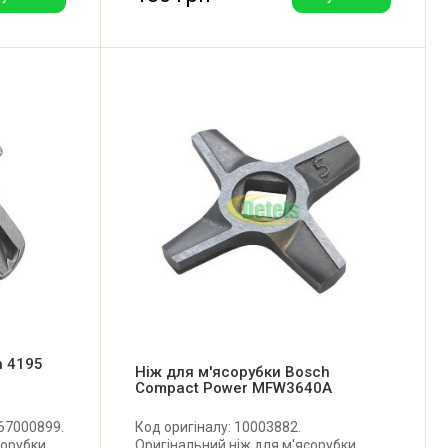
n 4195
Ніж для м'ясорубки Bosch
Compact Power MFW3640A
 67000899.
Код оригіналу: 10003882.
сорубки
Оригінальний ніж для м'ясорубки