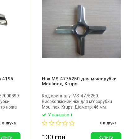
n 4195
Ніж MS-4775250 для м'ясорубки
Moulinex, Krups
 67000899.
Код оригіналу: MS-4775250.
рубки
Високоякісний ніж для м'ясорубки
етр ножа
Moulinex, Krups. Діаметр: 46 мм.
 Товщина
Товщина 3 мм. Отвір: шестигранник 8
У наявності
 Виробник:
мм. Виробник: Китай.
0 відгука
0 відгука
130 грн
Купити
Купити