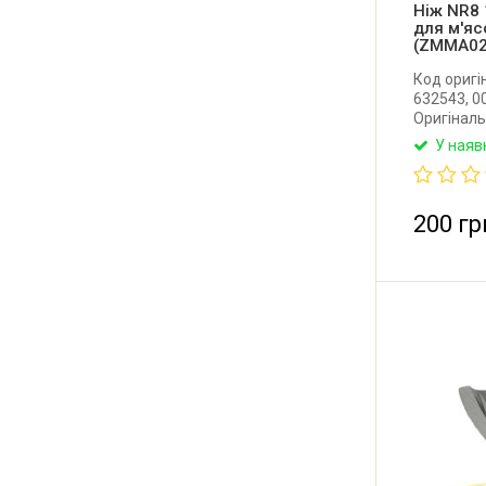
Ніж NR8
для м'яс
(ZMMA02
Код оригі
632543, 0
Оригіналь
для м'ясо
У наяв
Діаметр: 5
мм. Розмір
Товщина но
Виробник:
200 гр