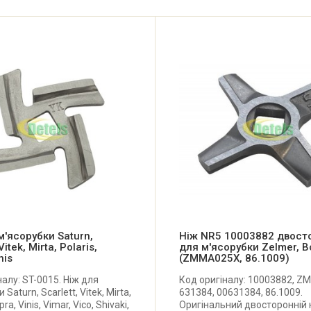
м'ясорубки Saturn,
Ніж NR5 10003882 двост
Vitek, Mirta, Polaris,
для м'ясорубки Zelmer, 
nis
(ZMMA025X, 86.1009)
налу: ST-0015. Ніж для
Код оригіналу: 10003882, Z
 Saturn, Scarlett, Vitek, Mirta,
631384, 00631384, 86.1009.
pra, Vinis, Vimar, Vico, Shivaki,
Оригінальний двосторонній 