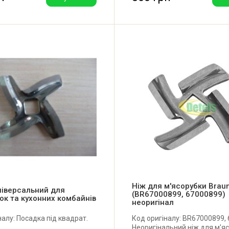
Ніж для м'ясорубки Brau
ніверсальний для
(BR67000899, 67000899)
ок та кухонних комбайнів
неоригінал
налу: Посадка під квадрат.
Код оригіналу: BR67000899,
Неоригінальний ніж для м'я