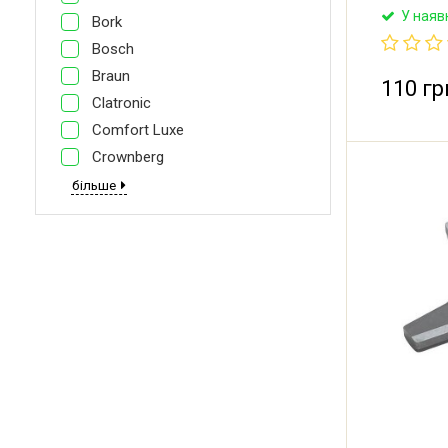
Rotex, Red
У наяв
Bork
Maxwell, L
Діаметр з
Bosch
місце: 8.5
Braun
110 гр
Clatronic
Comfort Luxe
Crownberg
більше