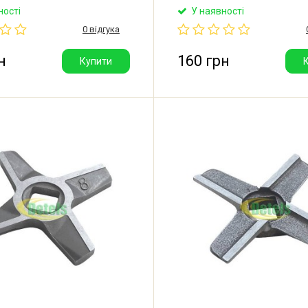
mond, Rainford, Panasonic,
для м'ясорубки Zelmer, Bosc
ності
У наявності
iberton, Delfa, Orion та інших.
Діаметр: 47 мм. Розмір отвор
0 відгука
овнішній: 47 мм. Посадкове
Товщина ножа: 5 мм. Під сітк
x8.5 мм. Виробник: Китай.
Виробник: Польща.
н
160 грн
Купити