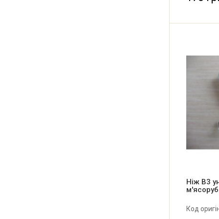
Ніж B3 у
м'ясоруб
Код оригі