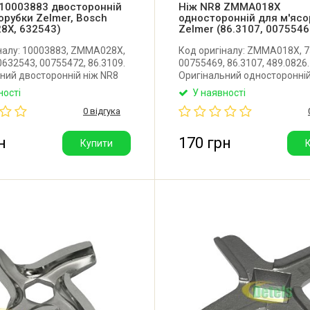
 10003883 двосторонній
Ніж NR8 ZMMA018X
орубки Zelmer, Bosch
односторонній для м'ясо
8X, 632543)
Zelmer (86.3107, 0075546
налу: 10003883, ZMMA028X,
Код оригіналу: ZMMA018X, 7
0632543, 00755472, 86.3109.
00755469, 86.3107, 489.0826.
ний двосторонній ніж NR8
Оригінальний односторонній
рубки Zelmer, Bosch.
для м'ясорубки Zelmer, Bosc
ності
У наявності
5,3 мм. Розмір отвору: 9х9
Діаметр: 54 мм. Розмір отвор
0 відгука
 отвору: 10 х 10 мм.
мм. Товщина ножа: 9 мм. Під 
жа: 5 мм. Під сітку 62 мм.
мм. Виробник: Польща.
 Польща.
н
170 грн
Купити