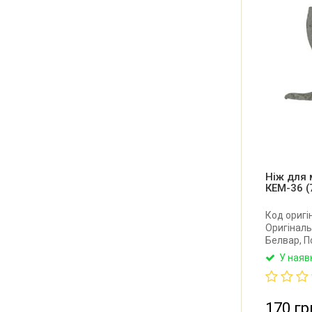
Ніж для 
КЕМ-36 (
Код оригі
Оригіналь
Белвар, П
Чудесниця
У наяв
Електроси
отвору: 8
170 гр