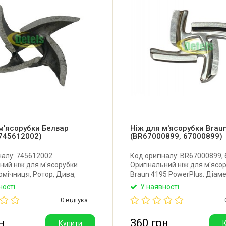
м'ясорубки Белвар
Ніж для м'ясорубки Brau
745612002)
(BR67000899, 67000899)
налу: 745612002.
Код оригіналу: BR67000899,
ний ніж для м'ясорубки
Оригінальний ніж для м'ясо
омічниця, Ротор, Дива,
Braun 4195 PowerPlus. Діам
, Екстра, Амкодор,
із зовнішнього краю: 46 мм.
ності
У наявності
ла. Діаметр: 46 мм. Діаметр
ножа: 4,5 мм. Отвір: 9x9 мм.
0 відгука
х8 мм. Товщина ножа: 8,5 мм.
Чехія.
н
360 грн
Купити