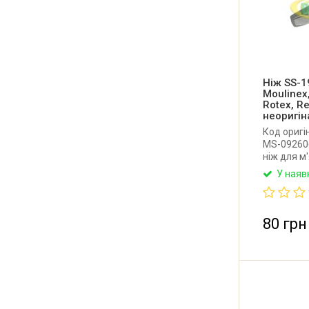
Ніж SS-1
Moulinex,
Rotex, R
неоригін
Код оригі
MS-092606
ніж для м'
Scarlett, 
У наяв
інших. Зов
Товщина н
місце: ше
Китай.
80 грн