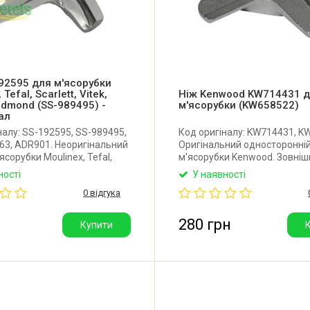
92595 для м'ясорубки
 Tefal, Scarlett, Vitek,
Ніж Kenwood KW714431 
edmond (SS-989495) -
м'ясорубки (KW658522)
ал
налу: SS-192595, SS-989495,
Код оригіналу: KW714431, K
3, ADR901. Неоригінальний
Оригінальний односторонній
ясорубки Moulinex, Tefal,
м'ясорубки Kenwood. Зовніш
Vitek, Rotex, Redmond та
діаметр: 54 мм. Товщина нож
ності
У наявності
нішній діаметр: 45 мм.
мм. Посадкове місце: 10,5x1
0 відгука
ожа: 4,5 мм. Посадкове
Виробник: Kenwood (Нідерла
стигранник 8 мм. Виробник:
280 грн
Купити