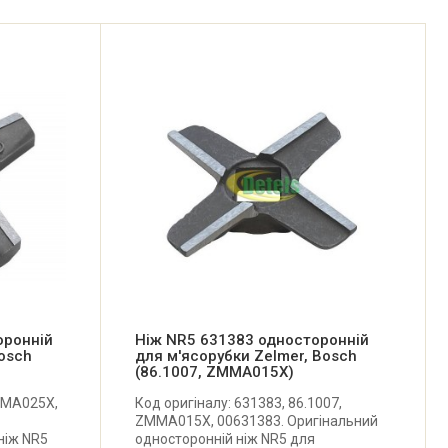
оронній
Ніж NR5 631383 односторонній
Bosch
для м'ясорубки Zelmer, Bosch
(86.1007, ZMMA015X)
MMA025X,
Код оригіналу: 631383, 86.1007,
ZMMA015X, 00631383. Оригінальний
ніж NR5
односторонній ніж NR5 для