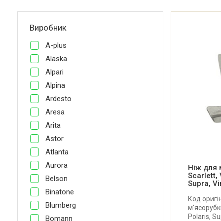
Виробник
A-plus
Alaska
Alpari
Alpina
Ardesto
Aresa
Arita
Astor
Atlanta
Aurora
Ніж для 
Scarlett, 
Belson
Supra, Vi
Binatone
Код оригі
Blumberg
м'ясорубки
Polaris, Su
Bomann