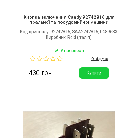
Кнопка включення Candy 92742816 для
пральної та посудомийної машини
Код оригіналу: 92742816, SAA2742816, 0489683.
Виробник: Rold (Італія).
У наявності
0 відгука
430 грн
Купити