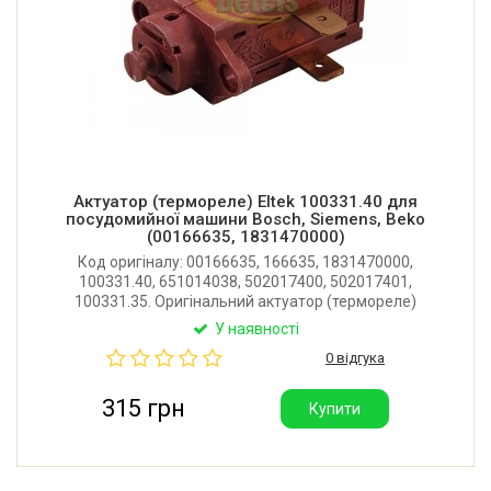
Актуатор (термореле) Eltek 100331.40 для
посудомийної машини Bosch, Siemens, Beko
(00166635, 1831470000)
Код оригіналу: 00166635, 166635, 1831470000,
100331.40, 651014038, 502017400, 502017401,
100331.35. Оригінальний актуатор (термореле)
дозатора миючих засобів для посудомийної.
У наявності
Виробник: Eltek (Італія).
0 відгука
315 грн
Купити