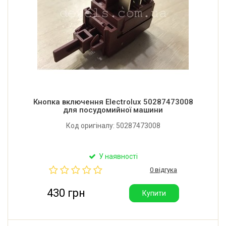
Кнопка включення Electrolux 50287473008
для посудомийної машини
Код оригіналу: 50287473008
У наявності
0 відгука
430 грн
Купити