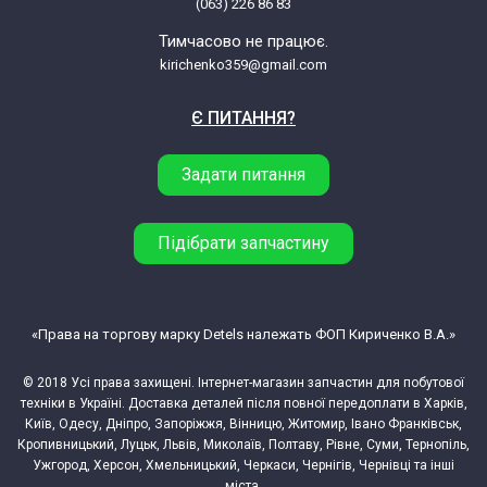
(063) 226 86 83
Тимчасово не працює.
kirichenko359@gmail.com
Є ПИТАННЯ?
Задати питання
Підібрати запчастину
«Права на торгову марку Detels належать ФОП Кириченко В.А.»
© 2018 Усі права захищені. Інтернет-магазин запчастин для побутової
техніки в Україні. Доставка деталей після повної передоплати в Харків,
Київ, Одесу, Дніпро, Запоріжжя, Вінницю, Житомир, Івано Франківськ,
Кропивницький, Луцьк, Львів, Миколаїв, Полтаву, Рівне, Суми, Тернопіль,
Ужгород, Херсон, Хмельницький, Черкаси, Чернігів, Чернівці та інші
міста.