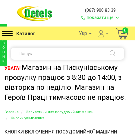
(067) 900 83 39
показати ще
в
0
Укр
Каталог
и
р
о
б
н
и
к
Магазин на Пискунівському
УВАГА!
провулку працює з 8:30 до 14:00, з
вівторка по неділю. Магазин на
Героїв Праці тимчасово не працює.
Головна
Запчастини для посудомийних машин
Кнопки увімкнення
КНОПКИ ВКЛЮЧЕННЯ ПОСУДОМИЙНОЇ МАШИНИ