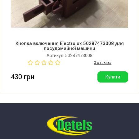
Electrolux GA552F101
Electrolux GA55LS100
Кнопка включення Electrolux 50287473008 для
Electrolux ESF6145X
посудомийної машини
Артикул: 50287473008
Electrolux ESF6159S
0 отзыва
430 грн
Купити
Electrolux ESF6145
Electrolux GA55LV101
Electrolux GA554IF
Electrolux GA55LI102