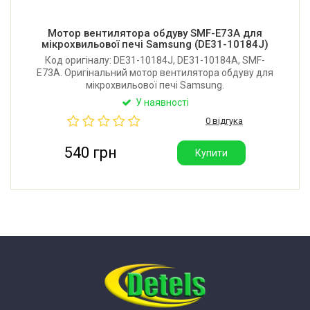
Мотор вентилятора обдуву SMF-E73A для
мікрохвильової печі Samsung (DE31-10184J)
Код оригіналу: DE31-10184J, DE31-10184A, SMF-
E73A. Оригінальний мотор вентилятора обдуву для
мікрохвильової печі Samsung.
У наявності
0 відгука
540 грн
Купити