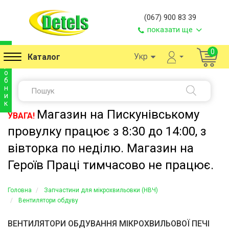
(067) 900 83 39
показати ще
в
0
Укр
Каталог
и
р
о
б
н
и
к
Магазин на Пискунівському
УВАГА!
провулку працює з 8:30 до 14:00, з
вівторка по неділю. Магазин на
Героїв Праці тимчасово не працює.
Головна
Запчастини для мікрохвильовки (НВЧ)
Вентилятори обдуву
ВЕНТИЛЯТОРИ ОБДУВАННЯ МІКРОХВИЛЬОВОЇ ПЕЧІ