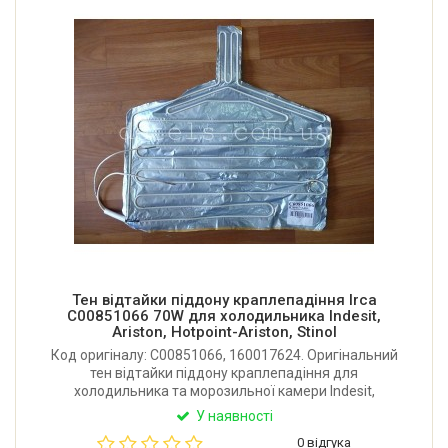
Тен відтайки піддону краплепадіння Irca
C00851066 70W для холодильника Indesit,
Ariston, Hotpoint-Ariston, Stinol
Код оригіналу: C00851066, 160017624. Оригінальний
тен відтайки піддону краплепадіння для
холодильника та морозильної камери Indesit,
Ariston, Hotpoint-Ariston, Stinol. Потужність:
У наявності
70W/83.3W. Виробник Irca (Сербія).
0 відгука