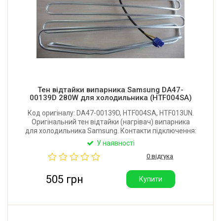
Тен відтайки випарника Samsung DA47-
00139D 280W для холодильника (HTF004SA)
Код оригіналу: DA47-00139D, HTF004SA, HTF013UN.
Оригінальний тен відтайки (нагрівач) випарника
для холодильника Samsung. Контакти підключення:
2+1. Потужність: 280W.
У наявності
0 відгука
505 грн
Купити