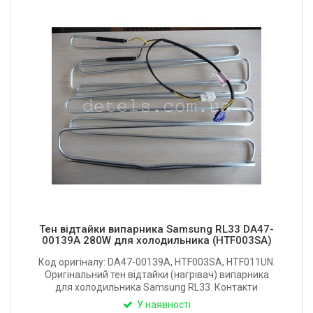
Тен відтайки випарника Samsung RL33 DA47-
00139A 280W для холодильника (HTF003SA)
Код оригіналу: DA47-00139A, HTF003SA, HTF011UN.
Оригінальний тен відтайки (нагрівач) випарника
для холодильника Samsung RL33. Контакти
підключення: 2+2. Потужність: 280W.
У наявності