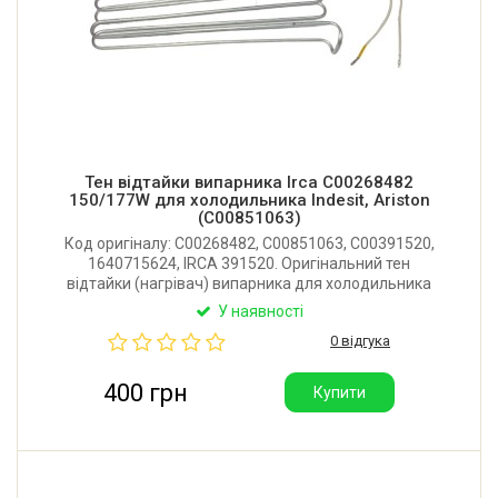
Тен відтайки випарника Irca C00268482
150/177W для холодильника Indesit, Ariston
(C00851063)
Код оригіналу: C00268482, C00851063, C00391520,
1640715624, IRCA 391520. Оригінальний тен
відтайки (нагрівач) випарника для холодильника
Indesit, Ariston, Hotpoint-Ariston, Stinol. Потужність:
У наявності
150/177W. Виробник Irca (Італія).
0 відгука
400 грн
Купити