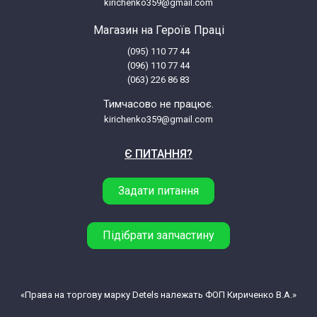
kirichenko359@gmail.com
Магазин на Героїв Праці
(095) 110 77 44
(096) 110 77 44
(063) 226 86 83
Тимчасово не працює.
kirichenko359@gmail.com
Є ПИТАННЯ?
Задати питання
Підібрати запчастину
«Права на торгову марку Detels належать ФОП Кириченко В.А.»