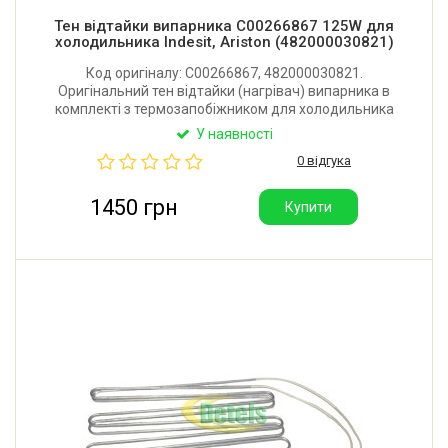
Тен відтайки випарника C00266867 125W для
холодильника Indesit, Ariston (482000030821)
Код оригіналу: C00266867, 482000030821.
Оригінальний тен відтайки (нагрівач) випарника в
комплекті з термозапобіжником для холодильника
Indesit, Ariston, Hotpoint-Ariston. Максимальна
У наявності
робоча температура: 72°C. Потужність: 125W.
0 відгука
Виробник: Італія.
1450 грн
Купити