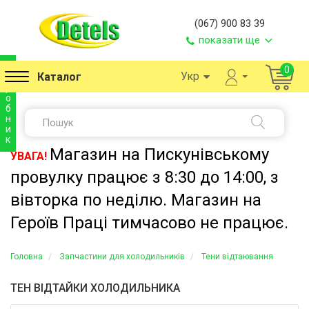
(067) 900 83 39
показати ще
в
0
Укр
Каталог
и
р
о
б
н
и
к
Магазин на Пискунівському
УВАГА!
провулку працює з 8:30 до 14:00, з
вівторка по неділю. Магазин на
Героїв Праці тимчасово не працює.
Головна
Запчастини для холодильників
Тени відтаювання
ТЕН ВІДТАЙКИ ХОЛОДИЛЬНИКА