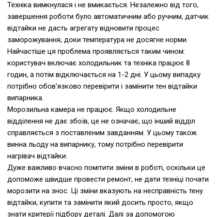
Техніка вимкнулася і не вмикається. Незалежно від того,
завершення роботи було автоматичним або ручним, датчик
відтайки не дасть агрегату відновити процес
заморожування, доки температура не досягне норми.
Найчастіше ця проблема проявляється таким чином:
користувач включає холодильник та техніка працює 8
годин, а потім відключається на 1-2 дні. У цьому випадку
потрібно обов'язково перевірити і замінити тен відтайки
випарника.
Морозильна камера не працює. Якщо холодильне
відділення не дає збоїв, це не означає, що інший відділ
справляється з поставленим завданням. У цьому також
винна льоду на випарнику, тому потрібно перевірити
нагрівач відтайки.
Дуже важливо вчасно помітити зміни в роботі, оскільки це
допоможе швидше провести ремонт, не дати техніці почати
морозити на знос. Ці зміни вказують на несправність тену
відтайки, купити та замінити який досить просто, якщо
знати критерії підбору деталі. Далі за допомогою