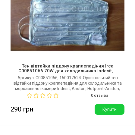
Indesit BH180NFS
Indesit BH180NFS (58392150001)
Indesit BH180NFSLZ 58392150001
F039215 (869990392150)
Тен відтайки піддону краплепадіння Irca
C00851066 70W для холодильника Indesit, ..
Indesit BH 18 NF
Артикул: C00851066, 160017624. Оригінальний тен
відтайки піддону краплепадіння для холодильника та
Indesit BH18NF.025
морозильної камери Indesit, Ariston, Hotpoint-Ariston,
Stinol. Потужність: 70W/83.3W. Виробник Irca (Сербія).
0 отзыва
Indesit BH18NF
290 грн
Купити
Indesit BH18NF (58392160001)