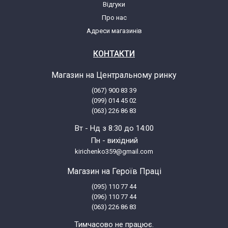
Відгуки
Про нас
Indesit C132NFSLZ 58286910001
Адреси магазинів
F028691 (869990286910)
КОНТАКТИ
Indesit C 138 NFG
Магазин на Центральному ринку
(067) 900 83 39
Indesit C138NFG.016
(099) 014 45 02
(063) 226 86 83
Indesit C138NFG
Вт - Нд з 8:30 до 14:00
Пн - вихідний
Indesit C138NFG (58279270000)
kirichenko359@gmail.com
Магазин на Героїв Праці
Indesit C138NFG.SLV
(095) 110 77 44
(096) 110 77 44
Indesit C138NFG.SLV (58286920000)
(063) 226 86 83
Тимчасово не працює.