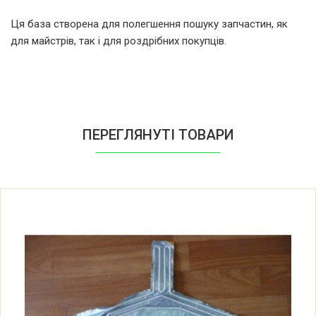
Indesit B18NFS
Ця база створена для полегшення пошуку запчастин, як
для майстрів, так і для роздрібних покупців.
Indesit B18NFS (58392130000)
Indesit B18NFSLZ 58392130000
F039213 (869990392130)
ПЕРЕГЛЯНУТІ ТОВАРИ
Indesit BH 180 NF
Indesit BH180NF.025
Indesit BH180NF
Indesit BH180NF (58392140001)
Indesit BH180NFLZ 58392140001
F039214 (869990392140)