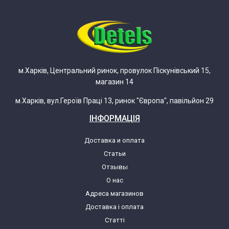
Indesit BH18NFLZ 58392160001
F039216 (869990392160)
Indesit C 132 NFG
м.Харків, Центральний ринок, провулок Піскунівський 15,
Indesit С132NFG.016
магазин 14
Indesit C132NFG
м.Харків, вул.Героїв Праці 13, ринок "Європа", павільйон 29
ІНФОРМАЦІЯ
Indesit C132NFG (58279250000)
Доставка и оплата
Статьи
Indesit C132NFG.SLV
Отзывы
О нас
Indesit C132NFG.SLV (58286910001)
Адреса магазинов
Доставка і оплата
Indesit C132NFLZ 58279250000
Статті
F027925 (869990279250)