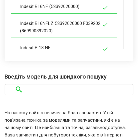
Indesit B16NF (58392020000)
Indesit B16NFLZ 58392020000 F039202
(869990392020)
Indesit B 18 NF
Indesit B18NF.025
Введіть модель для швидкого пошуку
Indesit B18NF
Indesit B18NF (58392120000)
На нашому сайті є величезна база запчастин. У ній
Indesit B18NFLZ 58392120000 F039212
пов'язана техніка за моделями та запчастини, які є на
(869990392120)
нашому сайті. Це найбільша та точна, загальнодоступна,
база запчастин для побутової техніки, яка є в Інтернеті