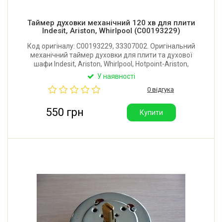
Таймер духовки механічний 120 хв для плити
Indesit, Ariston, Whirlpool (C00193229)
Код оригіналу: C00193229, 33307002. Оригінальний
механічний таймер духовки для плити та духової
шафи Indesit, Ariston, Whirlpool, Hotpoint-Ariston,
Pyramida. Довжина валу: 30 мм. Час: 120 хвилин.
У наявності
Виробник: Італія.
0 відгука
550 грн
Купити