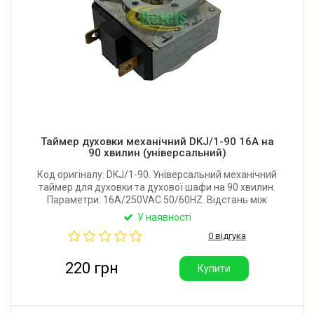
Таймер духовки механічний DKJ/1-90 16A на
90 хвилин (універсальний)
Код оригіналу: DKJ/1-90. Універсальний механічний
таймер для духовки та духової шафи на 90 хвилин.
Параметри: 16A/250VAC 50/60HZ. Відстань між
центрами отворів кріплення: 30 мм. Довжина валу
У наявності
повна: 24 мм. Розрахований до 3,5 кВт.
0 відгука
220 грн
Купити