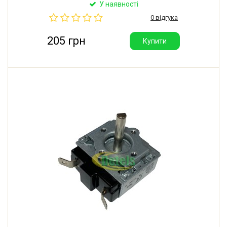
16A/250VAC 50/60HZ. Між отворами кріплення: 30
У наявності
мм. Довжина валу: 23 мм. Розрахований до 3,5 кВт.
0 відгука
Виробник: Китай.
205 грн
Купити