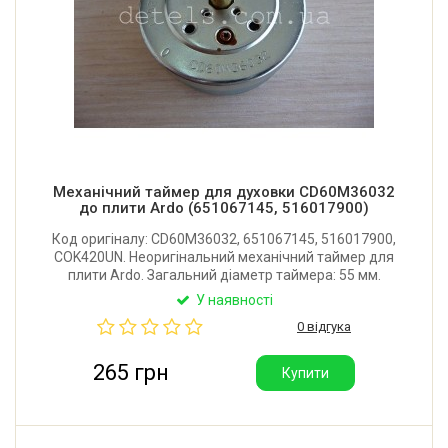
Механічний таймер для духовки CD60M36032
до плити Ardo (651067145, 516017900)
Код оригіналу: CD60M36032, 651067145, 516017900,
COK420UN. Неоригінальний механічний таймер для
плити Ardo. Загальний діаметр таймера: 55 мм.
Довжина штока: 15 мм. Діаметр штока: 7х5 мм.
У наявності
Відстань між отворами кріплення: 30 мм. Час: 60
0 відгука
хвилин.
265 грн
Купити