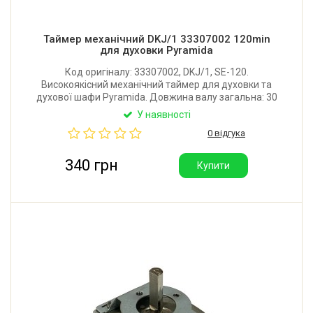
Таймер механічний DKJ/1 33307002 120min
для духовки Pyramida
Код оригіналу: 33307002, DKJ/1, SE-120.
Високоякісний механічний таймер для духовки та
духової шафи Pyramida. Довжина валу загальна: 30
мм. Довжина валу від кріпильної планки: 22 мм.
У наявності
Діаметр валу: 6х4 мм. Параметри: 16A, 250V. Час: до
0 відгука
120 хвилин.
340 грн
Купити