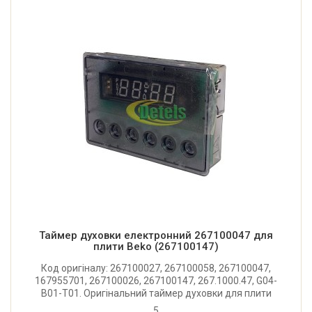
Таймер духовки електронний 267100047 для
плити Beko (267100147)
Код оригіналу: 267100027, 267100058, 267100047,
167955701, 267100026, 267100147, 267.1000.47, G04-
B01-T01. Оригінальний таймер духовки для плити
Beko.
5