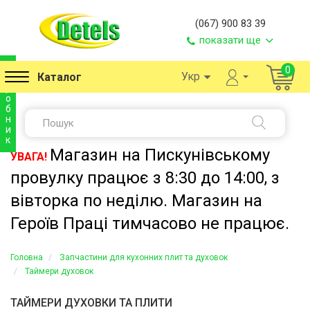
(067) 900 83 39
показати ще
в
0
Укр
Каталог
и
р
о
б
н
и
к
Магазин на Пискунівському
УВАГА!
провулку працює з 8:30 до 14:00, з
вівторка по неділю. Магазин на
Героїв Праці тимчасово не працює.
Головна
Запчастини для кухонних плит та духовок
Таймери духовок
ТАЙМЕРИ ДУХОВКИ ТА ПЛИТИ