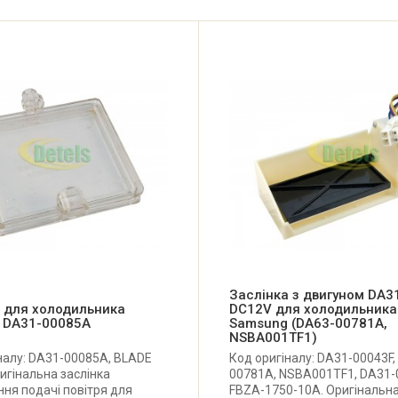
Заслінка з двигуном DA3
 для холодильника
DC12V для холодильника
 DA31-00085A
Samsung (DA63-00781A,
NSBA001TF1)
налу: DA31-00085A, BLADE
Код оригіналу: DA31-00043F,
игінальна заслінка
00781A, NSBA001TF1, DA31-
ня подачі повітря для
FBZA-1750-10A. Оригінальн