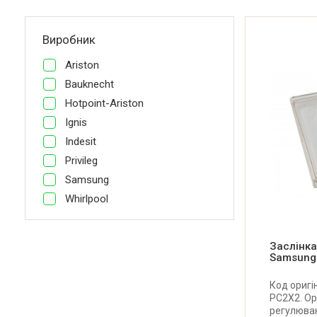
Виробник
Ariston
Bauknecht
Hotpoint-Ariston
Ignis
Indesit
Privileg
Samsung
Whirlpool
Заслінка
Samsung
Код оригі
PC2X2. Ор
регулюван