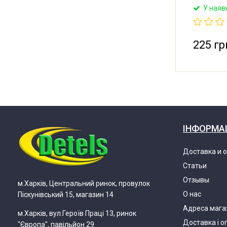
холодиль
У наяв
225 гр
ІНФОРМА
Доставка и 
Статьи
Отзывы
м.Харків, Центральний ринок, провулок
О нас
Піскунівський 15, магазин 14
Адреса мага
м.Харків, вул.Героїв Праці 13, ринок
Доставка і о
"Європа", павільйон 29