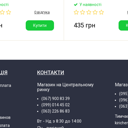
ника Samsung RL33.
повітряна заслінка з двигун
ності
У наявності
холодильника Samsung. Ро
0 відгука
напруга: DC12V. Виробник: S
(Китай).
н
435 грн
Купити
ЦІЯ
КОНТАКТИ
Магазин на Центральному
Магаз
оплата
ринку
(095
(067) 900 83 39
(096
(099) 014 45 02
(063
(063) 226 86 83
Тимча
зинов
Вт - Нд з 8:30 до 14:00
kirich
плата
Пн - вихідний