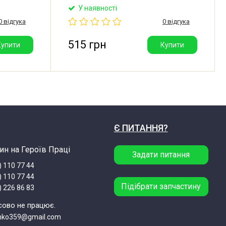
ом для
(демпфер) холодильної камери для
У наявності
боча
холодильника Ariston, Hotpoint, Indesit,
0 відгука
0 відгука
ONXIE
Whirlpool. Виробник: Виробник: SONXIE
(Італія).
515 грн
Купити
Купити
Є ПИТАННЯ?
ин на Героїв Праці
Задати питання
) 110 77 44
) 110 77 44
Підібрати запчастину
) 226 86 83
сово не працює.
enko359@gmail.com