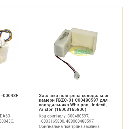
1-00043F
Заслінка повітряна холодильної
камери FBZC-01 C00480597 для
холодильника Whirlpool, Indesit,
Ariston (16003165800)
 DA63-
Код оригіналу: C00480597,
00043C,
16003165800, 488000480597.
а
Оригінальна повітряна заслінка