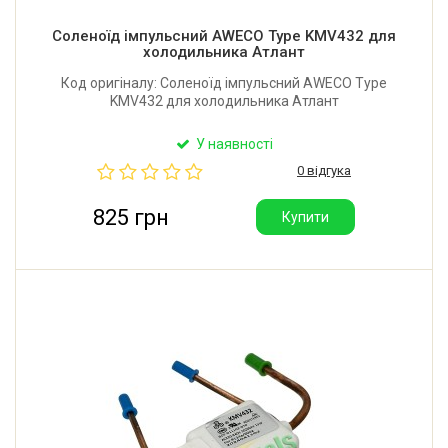
Соленоїд імпульсний AWECO Type KMV432 для
холодильника Атлант
Код оригіналу: Соленоїд імпульсний AWECO Type
KMV432 для холодильника Атлант
У наявності
0 відгука
825 грн
Купити