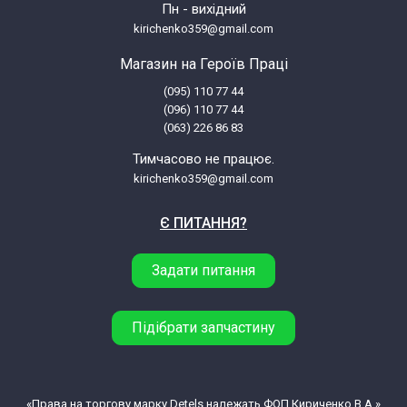
Пн - вихідний
kirichenko359@gmail.com
Магазин на Героїв Праці
(095) 110 77 44
(096) 110 77 44
(063) 226 86 83
Тимчасово не працює.
kirichenko359@gmail.com
Є ПИТАННЯ?
Задати питання
Підібрати запчастину
«Права на торгову марку Detels належать ФОП Кириченко В.А.»