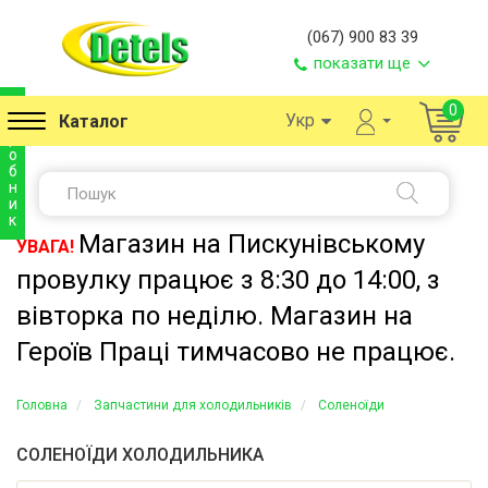
(067) 900 83 39
показати ще
в
0
Укр
Каталог
и
р
о
б
н
и
к
Магазин на Пискунівському
УВАГА!
провулку працює з 8:30 до 14:00, з
вівторка по неділю. Магазин на
Героїв Праці тимчасово не працює.
Головна
Запчастини для холодильників
Соленоїди
СОЛЕНОЇДИ ХОЛОДИЛЬНИКА