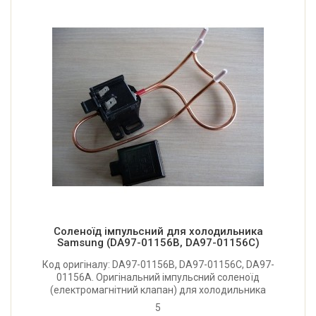
Соленоїд імпульсний для холодильника
Samsung (DA97-01156B, DA97-01156C)
Код оригіналу: DA97-01156B, DA97-01156C, DA97-
01156A. Оригінальний імпульсний соленоїд
(електромагнітний клапан) для холодильника
Samsung.
5