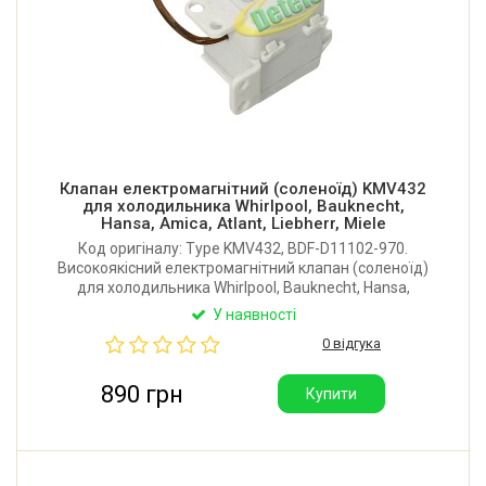
Клапан електромагнітний (соленоїд) KMV432
для холодильника Whirlpool, Bauknecht,
Hansa, Amica, Atlant, Liebherr, Miele
Код оригіналу: Type KMV432, BDF-D11102-970.
Високоякісний електромагнітний клапан (соленоїд)
для холодильника Whirlpool, Bauknecht, Hansa,
Amica, Atlant, Liebherr, Miele. Параметри: AC220-
У наявності
240V 50/60HZ, 15W, For R134a/600a. Виробник:
0 відгука
SANHUA (Китай).
890 грн
Купити