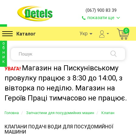
(067) 900 83 39
показати ще
в
0
Укр
Каталог
и
р
о
б
н
и
к
Магазин на Пискунівському
УВАГА!
провулку працює з 8:30 до 14:00, з
вівторка по неділю. Магазин на
Героїв Праці тимчасово не працює.
Головна
Запчастини для посудомийних машин
Клапан
КЛАПАНИ ПОДАЧІ ВОДИ ДЛЯ ПОСУДОМИЙНОЇ
МАШИНИ