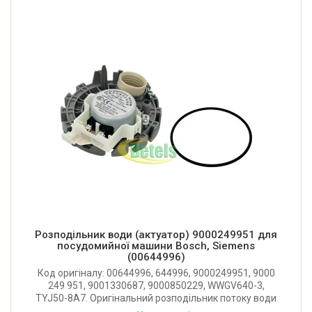
Розподiльник води (актуатор) 9000249951 для
посудомийної машини Bosch, Siemens
(00644996)
Код оригіналу: 00644996, 644996, 9000249951, 9000
249 951, 9001330687, 9000850229, WWGV640-3,
TYJ50-8A7. Оригінальний розподільник потоку води
для посудомийної машини Bosch, Siemens. Робоча