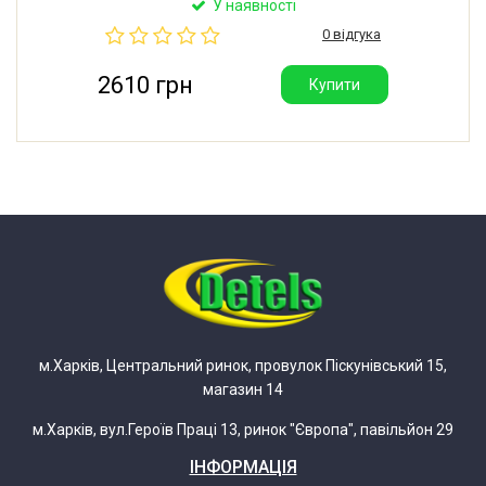
У наявності
напруга: 220-240V (50/60Hz). Частота обертання:
0 відгука
4/5r/min. Потужність: 4W.
2610 грн
Купити
м.Харків, Центральний ринок, провулок Піскунівський 15,
магазин 14
м.Харків, вул.Героїв Праці 13, ринок "Європа", павільйон 29
ІНФОРМАЦІЯ