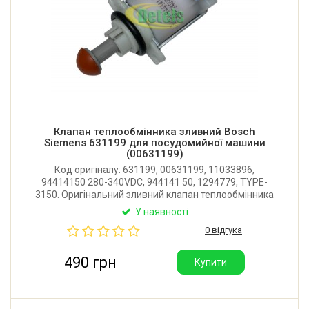
Клапан теплообмінника зливний Bosch
Siemens 631199 для посудомийної машини
(00631199)
Код оригіналу: 631199, 00631199, 11033896,
94414150 280-340VDC, 944141 50, 1294779, TYPE-
3150. Оригінальний зливний клапан теплообмінника
для посудомийної машини Bosch, Siemens.
У наявності
Виробник: Eltek (Італія).
0 відгука
490 грн
Купити