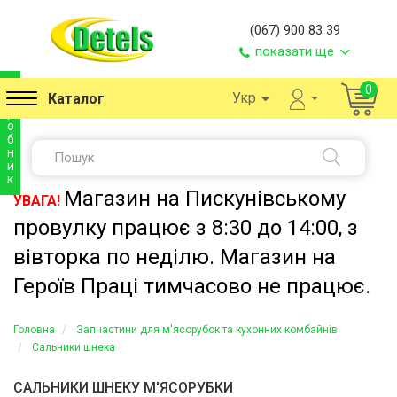
(067) 900 83 39
показати ще
в
0
Укр
Каталог
и
р
о
б
н
и
к
Магазин на Пискунівському
УВАГА!
провулку працює з 8:30 до 14:00, з
вівторка по неділю. Магазин на
Героїв Праці тимчасово не працює.
Головна
Запчастини для м'ясорубок та кухонних комбайнів
Сальники шнека
САЛЬНИКИ ШНЕКУ М'ЯСОРУБКИ