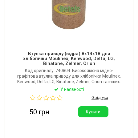
Втулка приводу (відра) 8x14x18 для
хлібопічки Moulinex, Kenwood, Delfa, LG,
Binatone, Zelmer, Orion
Код оригіналу: 740804. Високоякісна мідно-
графітова втулка приводу для хлібопічки Moulinex,
Kenwood, Delfa, LG, Binatone, Zelmer, Orion та інших.
Діаметр внутрішній: 8 мм. Діаметр зовнішній: 14 мм.
У наявності
Висота: 18 мм. Виробник: Китай.
0 відгука
50 грн
Купити