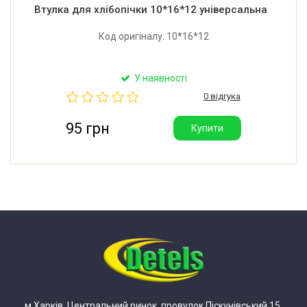
Втулка для хлібопічки 10*16*12 універсальна
Код оригіналу: 10*16*12
У наявності
0 відгука
95 грн
Купити
м.Харків, Центральний ринок, провулок Піскунівський 15,