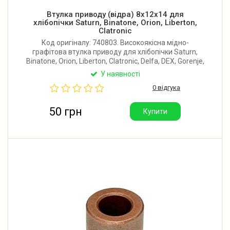
Втулка приводу (відра) 8x12x14 для
хлібопічки Saturn, Binatone, Orion, Liberton,
Clatronic
Код оригіналу: 740803. Високоякісна мідно-
графітова втулка приводу для хлібопічки Saturn,
Binatone, Orion, Liberton, Clatronic, Delfa, DEX, Gorenje,
Scarlett та інших. Діаметр внутрішній: 8 мм. Діаметр
У наявності
зовнішній: 12 мм. Висота: 14 мм. Виробник: Китай.
0 відгука
50 грн
Купити