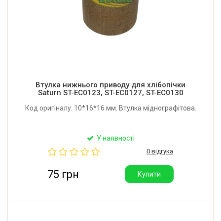
Втулка нижнього приводу для хлібопічки
Saturn ST-EC0123, ST-EC0127, ST-EC0130
Код оригіналу: 10*16*16 мм. Втулка міднографітова.
У наявності
0 відгука
75 грн
Купити