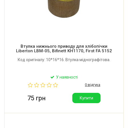
Втулка нижнього приводу для хлібопічки
Liberton LBM-05, Bifinett KH1170, First FA 5152
Код оригіналу: 10*16*16. Втулка міднографітова.
У наявності
0 відгука
75 грн
Купити