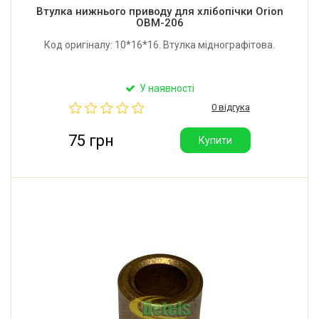
Втулка нижнього приводу для хлібопічки Orion
OBM-206
Код оригіналу: 10*16*16. Втулка міднографітова.
У наявності
0 відгука
75 грн
Купити