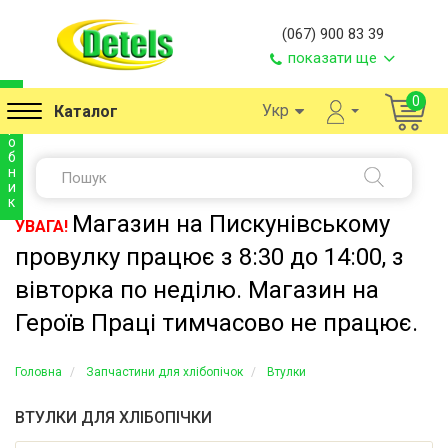
(067) 900 83 39
показати ще
в
0
Укр
Каталог
и
р
о
б
н
и
к
Магазин на Пискунівському
УВАГА!
провулку працює з 8:30 до 14:00, з
вівторка по неділю. Магазин на
Героїв Праці тимчасово не працює.
Головна
Запчастини для хлібопічок
Втулки
ВТУЛКИ ДЛЯ ХЛІБОПІЧКИ