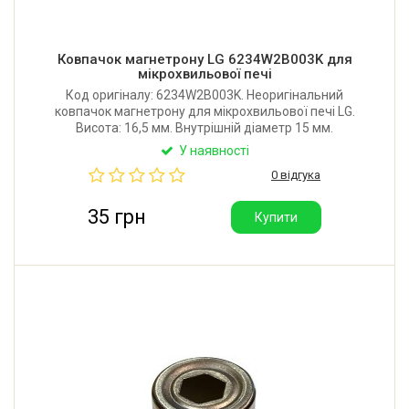
Ковпачок магнетрону LG 6234W2B003K для
мікрохвильової печі
Код оригіналу: 6234W2B003K. Неоригінальний
ковпачок магнетрону для мікрохвильової печі LG.
Висота: 16,5 мм. Внутрішній діаметр 15 мм.
У наявності
0 відгука
35 грн
Купити