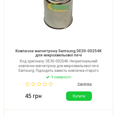
Ковпачок магнетрону Samsung DE30-00254K
для мікрохвильової печі
Код оригіналу: DE30-00254K. Неоригінальний
ковпачок магнетрону для мікрохвильової печі
Samsung. Підходить замість ковпачка старого
зразка із округленими краями. Висота: 17,7 мм.
У наявності
Внутрішній діаметр 15 мм.
0 відгука
45 грн
Купити