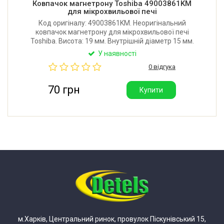
Ковпачок магнетрону Toshiba 49003861KM
для мікрохвильової печі
Код оригіналу: 49003861KM. Неоригінальний
ковпачок магнетрону для мікрохвильової печі
Toshiba. Висота: 19 мм. Внутрішній діаметр 15 мм.
У наявності
0 відгука
70 грн
Купити
м.Харків, Центральний ринок, провулок Піскунівський 15,