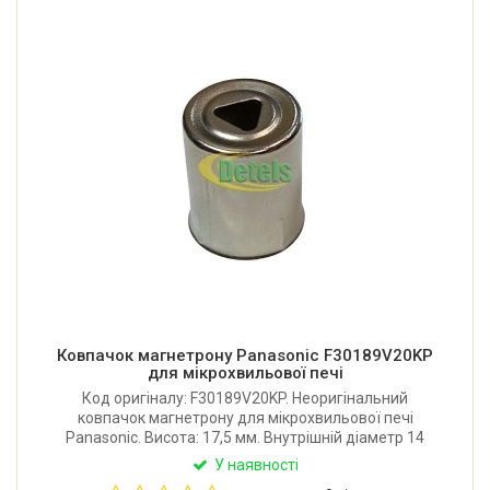
Ковпачок магнетрону Panasonic F30189V20KP
для мікрохвильової печі
Код оригіналу: F30189V20KP. Неоригінальний
ковпачок магнетрону для мікрохвильової печі
Panasonic. Висота: 17,5 мм. Внутрішній діаметр 14
мм.
У наявності