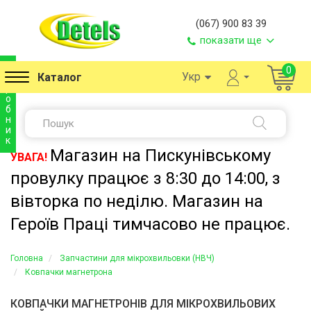
(067) 900 83 39
показати ще
в
0
Укр
Каталог
и
р
о
б
н
и
к
Магазин на Пискунівському
УВАГА!
провулку працює з 8:30 до 14:00, з
вівторка по неділю. Магазин на
Героїв Праці тимчасово не працює.
Головна
Запчастини для мікрохвильовки (НВЧ)
Ковпачки магнетрона
КОВПАЧКИ МАГНЕТРОНІВ ДЛЯ МІКРОХВИЛЬОВИХ