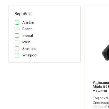
Виробник
Ariston
Bosch
Indesit
Miele
Siemens
Whirlpool
Ущільнюв
Miele 59
машини
Код оригі
Оригіналь
пральної 