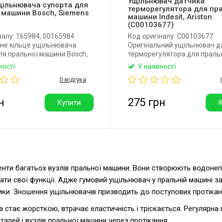
Ущільнювач датчика
щільнювача супорта для
терморегулятора для пра
 машини Bosch, Siemens
машини Indesit, Ariston
(C00103677)
налу: 165984, 00165984.
Код оригіналу: C00103677.
не кільце ущільнювача
Оригінальний ущільнювач д
ля пральної машини Bosch,
терморегулятора для праль
Виробник: Німеччина.
машини Indesit, Ariston. Вир
ності
У наявності
Італія.
0 відгука
н
275 грн
Купити
енти багатьох вузлів пральної машини. Вони створюють водонеп
ти свої функції. Адже гумовий ущільнювач у пральній машині зах
ки. Зношення ущільнювачів призводить до поступових протікань
а стає жорсткою, втрачає еластичність і тріскається. Регулярн
алей і вузлів пральної машини через протікання.