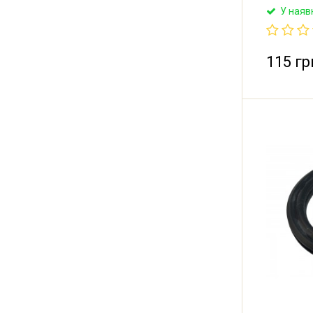
термодат
У наяв
115 гр