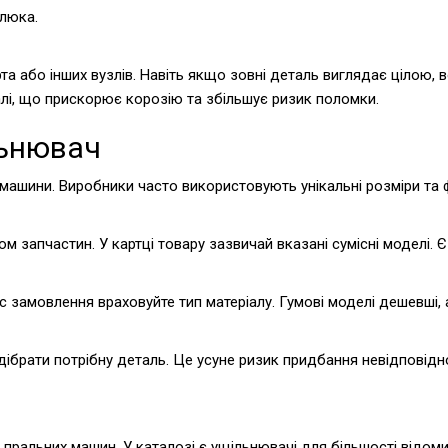
 люка.
та або інших вузлів. Навіть якщо зовні деталь виглядає цілою, 
лі, що прискорює корозію та збільшує ризик поломки.
льнювач
 машини. Виробники часто використовують унікальні розміри та 
 запчастин. У картці товару зазвичай вказані сумісні моделі. Є
с замовлення враховуйте тип матеріалу. Гумові моделі дешевші,
підібрати потрібну деталь. Це усуне ризик придбання невідповід
 пральних машин. У каталозі є ущільнювачі для більшості відо