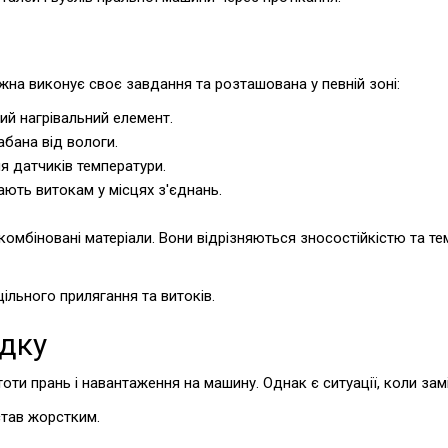
жна виконує своє завдання та розташована у певній зоні:
ий нагрівальний елемент.
бана від вологи.
я датчиків температури.
ають витокам у місцях з'єднань.
комбіновані матеріали. Вони відрізняються зносостійкістю та 
ільного прилягання та витоків.
адку
оти прань і навантаження на машину. Однак є ситуації, коли зам
став жорстким.