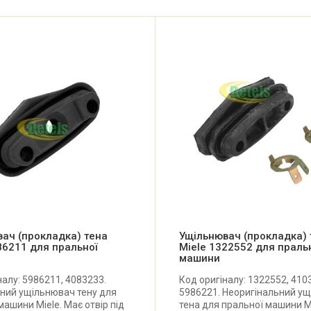
ач (прокладка) тена
Ущільнювач (прокладка) 
86211 для пральної
Miele 1322552 для праль
машини
налу: 5986211, 4083233.
Код оригіналу: 1322552, 410
ний ущільнювач тену для
5986221. Неоригінальний у
машини Miele. Має отвір під
тена для пральної машини Mi