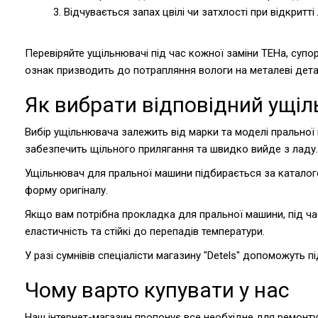
3. Відчувається запах цвілі чи затхлості при відкритті
Перевіряйте ущільнювачі під час кожної заміни ТЕНа, супор
ознак призводить до потрапляння вологи на металеві дета
Як вибрати відповідний ущі
Вибір ущільнювача залежить від марки та моделі пральної
забезпечить щільного прилягання та швидко вийде з ладу.
Ущільнювач для пральної машини підбирається за каталогом
форму оригіналу.
Якщо вам потрібна прокладка для пральної машини, під ча
еластичність та стійкі до перепадів температури.
У разі сумнівів спеціалісти магазину "Detels" допоможуть 
Чому варто купувати у нас
Наш інтернет-магазин пропонує все необхідне для ремонту