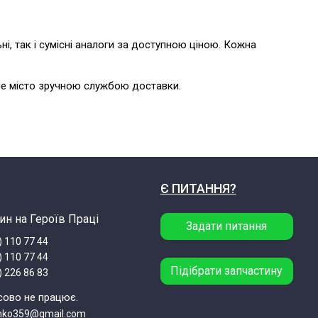
ні, так і сумісні аналоги за доступною ціною. Кожна
аше місто зручною службою доставки.
Є ПИТАННЯ?
ин на Героїв Праці
Задати питання
) 110 77 44
) 110 77 44
Підібрати запчастину
) 226 86 83
сово не працює.
enko359@gmail.com