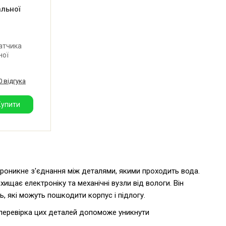
льної
атчика
ної
обник:
0 відгука
Купити
роникне з'єднання між деталями, якими проходить вода.
ищає електроніку та механічні вузли від вологи. Він
, які можуть пошкодити корпус і підлогу.
а перевірка цих деталей допоможе уникнути