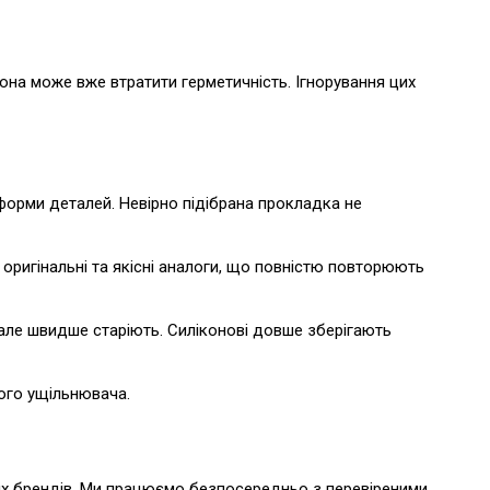
вона може вже втратити герметичність. Ігнорування цих
форми деталей. Невірно підібрана прокладка не
 оригінальні та якісні аналоги, що повністю повторюють
 але швидше старіють. Силіконові довше зберігають
ного ущільнювача.
мих брендів. Ми працюємо безпосередньо з перевіреними