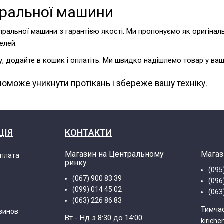
пральної машини
пральної машини з гарантією якості. Ми пропонуємо як оригіналь
елей.
, додайте в кошик і оплатіть. Ми швидко надішлемо товар у в
оможе уникнути протікань і збереже вашу техніку.
ЦІЯ
КОНТАКТИ
Магазин на Центральному
Магаз
оплата
ринку
(095
(067) 900 83 39
(096
(099) 014 45 02
(063
(063) 226 86 83
Тимча
зинов
Вт - Нд з 8:30 до 14:00
kirich