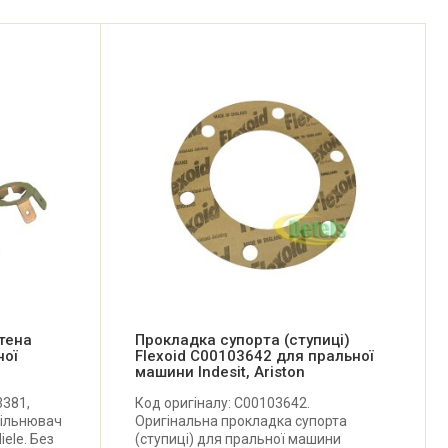
тена
Прокладка супорта (ступиці)
ної
Flexoid C00103642 для пральної
машини Indesit, Ariston
3381,
Код оригіналу: C00103642.
щільнювач
Оригінальна прокладка супорта
ele. Без
(ступиці) для пральної машини