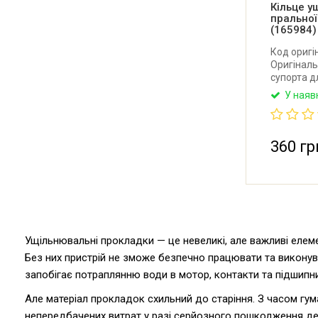
Кільце у
пральної
(165984)
Код оригі
Оригіналь
супорта д
Siemens. 
У наяв
360 гр
Ущільнювальні прокладки — це невеликі, але важливі елем
Без них пристрій не зможе безпечно працювати та виконува
запобігає потраплянню води в мотор, контакти та підшипни
Але матеріал прокладок схильний до старіння. З часом гум
непередбачених витрат у разі серйозного пошкодження дет