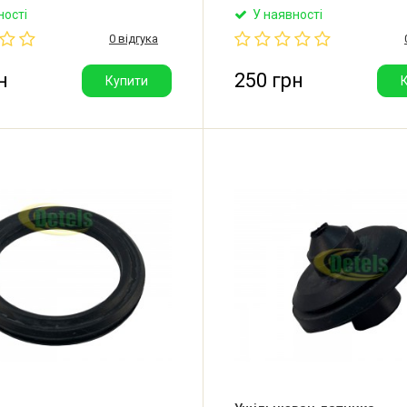
чик.
отвору під термодатчик. Вир
ності
У наявності
Італія.
0 відгука
н
250 грн
Купити