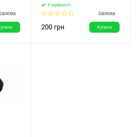
обник:
Ariston, Indesit, Whirlpool. Зовнішній
У наявності
діаметр: 158 мм. Внутрішній діаметр
0 відгука
0 відгука
96 мм. Виробник: Jointine Products
(Lincoln) Ltd. (Велика Британія).
200 грн
Купити
Купити