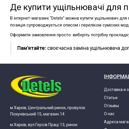
Де купити ущільнювачі для 
В інтернет-магазині "Detels" можна купити ущільнювач для 
позиція супроводжується описом і переліком сумісних мод
Оформити замовлення просто: виберіть потрібну прокладку
Пам'ятайте:
своєчасна заміна ущільнювача доп
ІНФОРМА
Доставка и 
Статьи
Отзывы
м.Харків, Центральний ринок, провулок
О нас
Піскунівський 15, магазин 14
Адреса мага
м.Харків, вул.Героїв Праці 13, ринок