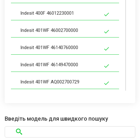
Indesit 400F 46012230001
Indesit 401WF 46002700000
Indesit 401WF 46140760000
Indesit 401WF 46149470000
Indesit 401WF AQ002700729
Indesit BA400
Indesit BA400 46159840000
Введіть модель для швидкого пошуку
Indesit BA401T