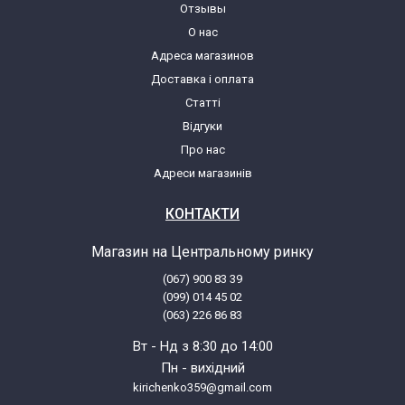
Indesit EU405TX
Отзывы
О нас
Адреса магазинов
Indesit EU405TX 46060270000
Доставка і оплата
Статті
Indesit EU600TPX
Відгуки
Про нас
Indesit EU600TPX 46060280000
Адреси магазинів
Indesit HL6T 46153510000
КОНТАКТИ
Магазин на Центральному ринку
Indesit IW460D
(067) 900 83 39
(099) 014 45 02
Indesit IW460D 46048010000
(063) 226 86 83
Вт - Нд з 8:30 до 14:00
Indesit IW460D 46149170000
Пн - вихідний
kirichenko359@gmail.com