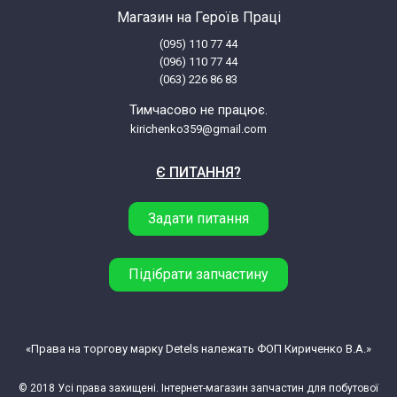
Indesit IW460D/S
Магазин на Героїв Праці
(095) 110 77 44
Indesit IW460D/S 46151820000
(096) 110 77 44
(063) 226 86 83
Indesit IW860D
Тимчасово не працює.
kirichenko359@gmail.com
Indesit IW860D 46048020000
Є ПИТАННЯ?
Indesit IW860D 46148670000
Задати питання
Indesit IW860D/S
Підібрати запчастину
Indesit IW860D/S 46151830000
Indesit IW860XD
«Права на торгову марку Detels належать ФОП Кириченко В.А.»
© 2018 Усі права захищені. Інтернет-магазин запчастин для побутової
Indesit IW860XD 46048030000