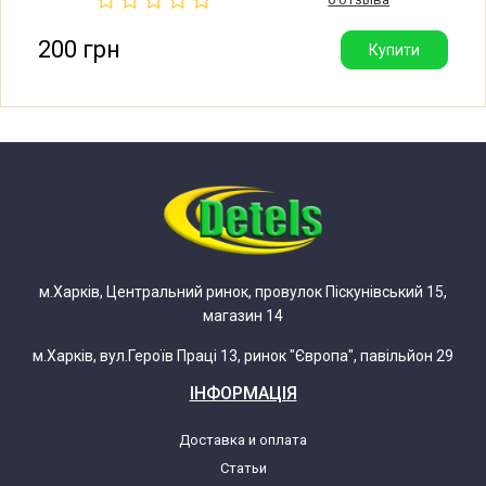
Британія).
Indesit BAMR600XP 46041570000
200 грн
Купити
Indesit BAMR600XP 46148770000
Indesit BAMR600XP/S
Indesit BAMR600XP/S 46153690000
Indesit E40X-EXPERT 46003470000
м.Харків, Центральний ринок, провулок Піскунівський 15,
магазин 14
Indesit EU400T
м.Харків, вул.Героїв Праці 13, ринок "Європа", павільйон 29
Indesit EU400T 46060260000
ІНФОРМАЦІЯ
Indesit EU400T 46140830000
Доставка и оплата
Статьи