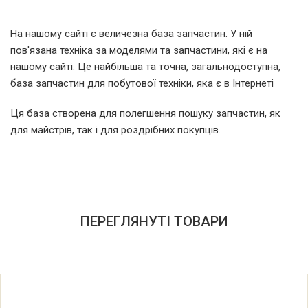
Indesit BA401T 46159850000
На нашому сайті є величезна база запчастин. У ній
пов'язана техніка за моделями та запчастини, які є на
Indesit BAMR400PT
нашому сайті. Це найбільша та точна, загальнодоступна,
база запчастин для побутової техніки, яка є в Інтернеті
Indesit BAMR400PT 46128150000
Ця база створена для полегшення пошуку запчастин, як
для майстрів, так і для роздрібних покупців.
Indesit BAMR400PT/S
Indesit BAMR400PT/S 46154060000
Indesit BAMR400STPT
ПЕРЕГЛЯНУТІ ТОВАРИ
Indesit BAMR400STPT 46128140000
Indesit BAMR400STPT 46149370000