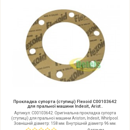
Indesit BAMR400STPTS
Indesit BAMR400STPTS 46154050000
Indesit BAMR600PT
Indesit BAMR600PT 46128160000
Indesit BAMR600PT 46148900000
Indesit BAMR600PT/S
Прокладка супорта (ступиці) Flexoid C00103642
Indesit BAMR600PT/S 46154070000
для пральної машини Indesit, Arist..
Артикул: C00103642. Оригінальна прокладка супорта
(ступиці) для пральної машини Ariston, Indesit, Whirlpool.
Indesit BAMR600XP
Зовнішній діаметр: 158 мм. Внутрішній діаметр 96 мм.
Виробник: Jointine Products (Lincoln) Ltd. (Велика
0 отзыва