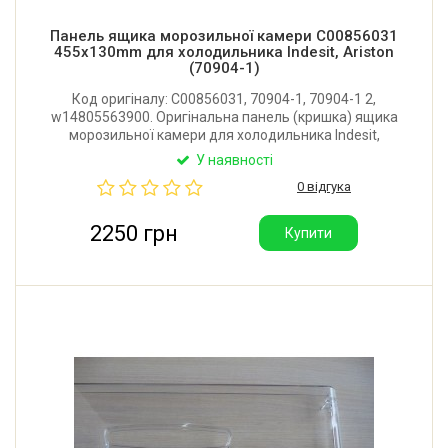
Панель ящика морозильної камери C00856031
455x130mm для холодильника Indesit, Ariston
(70904-1)
Код оригіналу: C00856031, 70904-1, 70904-1 2,
w14805563900. Оригінальна панель (кришка) ящика
морозильної камери для холодильника Indesit,
Ariston із технологією Fast Freezing. Розмір: 455x130
У наявності
мм. Виробник: Італія.
0 відгука
2250 грн
Купити