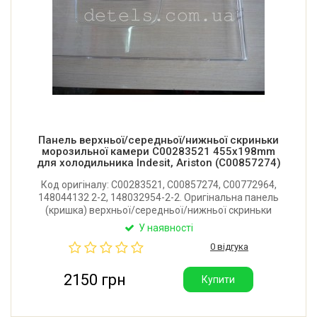
Панель верхньої/середньої/нижньої скриньки
морозильної камери C00283521 455x198mm
для холодильника Indesit, Ariston (C00857274)
Код оригіналу: C00283521, C00857274, C00772964,
148044132 2-2, 148032954-2-2. Оригінальна панель
(кришка) верхньої/середньої/нижньої скриньки
морозильної камери для холодильника Indesit,
У наявності
Ariston, Whirlpool, Stinol. Розмір: 455x198 мм.
0 відгука
Виробник: Італія.
2150 грн
Купити