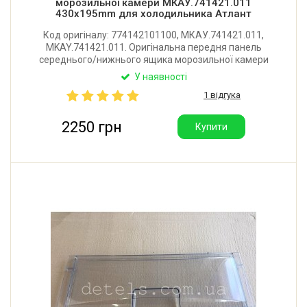
морозильної камери МКАУ.741421.011
430x195mm для холодильника Атлант
Код оригіналу: 774142101100, МКАУ.741421.011,
MKAY.741421.011. Оригінальна передня панель
середнього/нижнього ящика морозильної камери
для холодильника Атлант. Розмір: 430x195 мм.
У наявності
Виробник: ЗАТ Атлант (Білорусь).
1 відгука
2250 грн
Купити