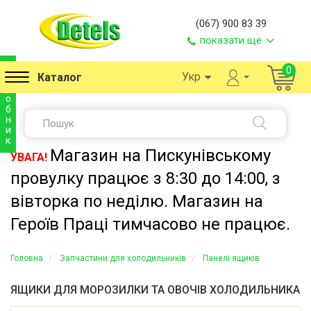
(067) 900 83 39
показати ще
в
0
Укр
Каталог
и
р
о
б
н
и
к
Магазин на Пискунівському
УВАГА!
провулку працює з 8:30 до 14:00, з
вівторка по неділю. Магазин на
Героїв Праці тимчасово не працює.
Головна
Запчастини для холодильників
Панелі ящиків
ЯЩИКИ ДЛЯ МОРОЗИЛКИ ТА ОВОЧІВ ХОЛОДИЛЬНИКА