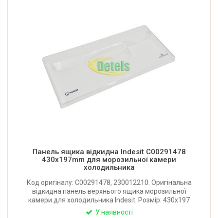
Панель ящика відкидна Indesit C00291478
430x197mm для морозильної камери
холодильника
Код оригіналу: C00291478, 230012210. Оригінальна
відкидна панель верхнього ящика морозильної
камери для холодильника Indesit. Розмір: 430x197
мм. Виробник: Італія.
У наявності