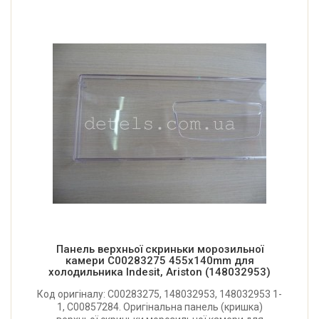
Панель верхньої скриньки морозильної
камери C00283275 455x140mm для
холодильника Indesit, Ariston (148032953)
Код оригіналу: C00283275, 148032953, 148032953 1-
1, C00857284. Оригінальна панель (кришка)