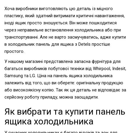
Хоча виробники виготовляють цю деталь із міцного
пластику, який здатний витримати критичні навантаження,
іноді ящик просто зношується. Він може пошкодитися
через неправильне встановлення холодильника або при
транспортуванні. Але не варто засмучуватись, адже купити
в холодильник панель для ящика з Detels простіше
простого.
У нашому магазині представлена ​​запасна фурнітура для
багатьох виробників побутової техніки від Whirpool, Indesit,
Samsung та LG. Ціна на панель ящика холодильника
залежить від того, що ви оберете: оригінальну продукцію
або високоякісну копію. Так як ця деталь не відповідає за
серйозну роботу приладу, можна заощадити.
Як вибрати та купити панель
ящика холодильника
У сучасних холодильниках є багато відсіків та зон для