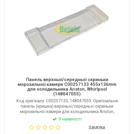
Панель верхньої/середньої скриньки
морозильної камери C00257133 455x136mm
для холодильника Ariston, Whirlpool
(148047055)
Код оригіналу: C00257133, 148047055. Оригінальна
панель (кришка) верхньої/середньої скриньки
морозильної камери для холодильника Ariston,
Hotpoint-Ariston, Whirlpool. Розмір: 455x136 мм.
У наявності
Виробник: Італія.
0 відгука