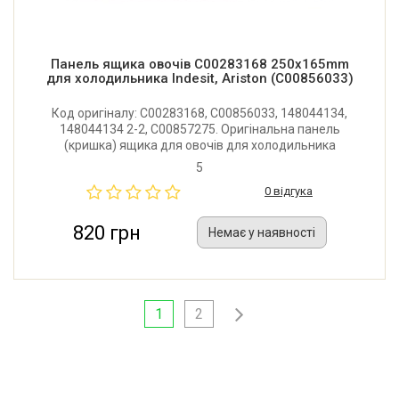
Панель ящика овочів C00283168 250x165mm
для холодильника Indesit, Ariston (C00856033)
Код оригіналу: C00283168, C00856033, 148044134,
148044134 2-2, C00857275. Оригінальна панель
(кришка) ящика для овочів для холодильника
Indesit, Ariston. Розмір: 250x165 мм. Виробник: Італія.
5
0 відгука
820 грн
Немає у наявності
1
2